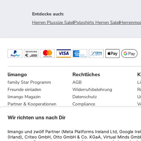
Entdecke auch
:
Herren Plussize Sale
|
Poloshirts Herren Sale
|
Herrenmod
limango
Rechtliches
K
family Star Programm
AGB
L
Freunde einladen
Widerrufsbelehrung
R
limango Magazin
Datenschutz
U
Partner & Kooperationen
Compliance
V
Jobs
Impressum
G
Presse
Privatsphäre-Einstellungen
Mediadaten
Geschenkgutscheinbedingungen