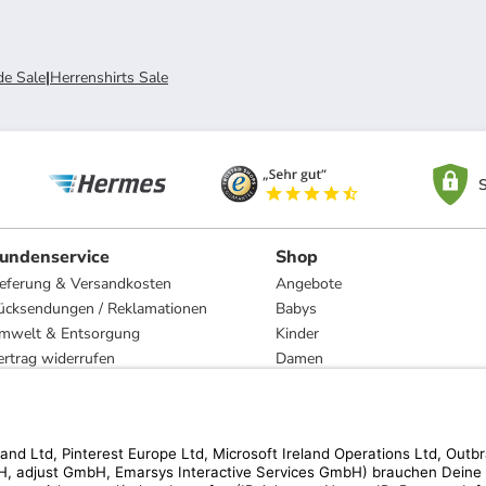
e Sale
|
Herrenshirts Sale
S
undenservice
Shop
ieferung & Versandkosten
Angebote
ücksendungen / Reklamationen
Babys
mwelt & Entsorgung
Kinder
ertrag widerrufen
Damen
esetzliche Gewährleistung und Reparatur
Herren
Wohnen
Trachten
Marken