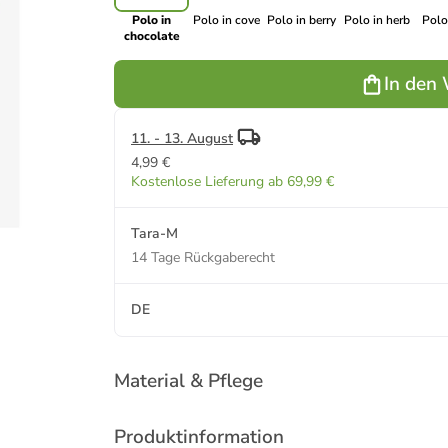
Polo in
Polo in cove
Polo in berry
Polo in herb
Polo
chocolate
In den
11. - 13. August
4,99 €
Kostenlose Lieferung ab 69,99 €
Tara-M
14 Tage Rückgaberecht
DE
Material & Pflege
Produktinformation