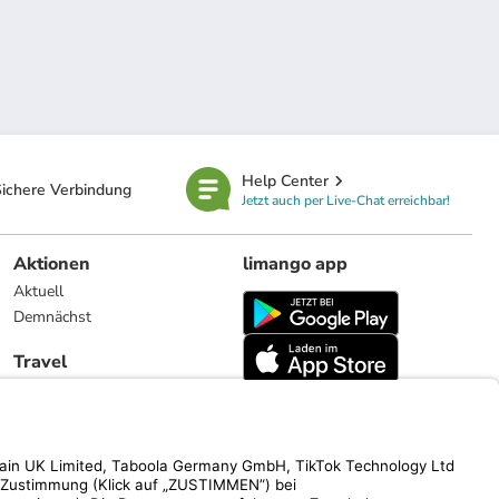
Help Center
ichere Verbindung
Jetzt auch per Live-Chat erreichbar!
Aktionen
limango app
Aktuell
Demnächst
Travel
Reiseangebote