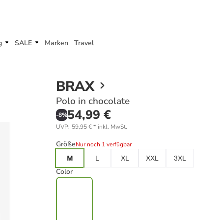
g
SALE
Marken
Travel
BRAX
Polo in chocolate
54,99 €
-
8
%
UVP
:
59,95 €
*
inkl. MwSt.
Größe
Nur noch 1 verfügbar
M
L
XL
XXL
3XL
Color