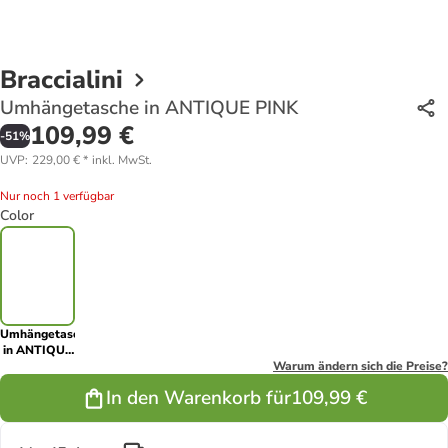
Braccialini
Umhängetasche in ANTIQUE PINK
109,99 €
-
51
%
UVP
:
229,00 €
*
inkl. MwSt.
Nur noch 1 verfügbar
Color
Umhängetasche
in ANTIQUE
PINK
Warum ändern sich die Preise?
In den Warenkorb für
109,99 €