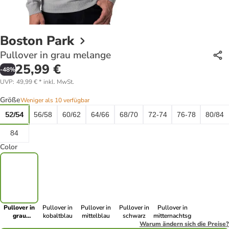
Boston Park
Pullover in grau melange
25,99 €
-
48
%
UVP
:
49,99 €
*
inkl. MwSt.
Größe
Weniger als 10 verfügbar
52/54
56/58
60/62
64/66
68/70
72-74
76-78
80/84
84
Color
Pullover in
Pullover in
Pullover in
Pullover in
Pullover in
grau
kobaltblau
mittelblau
schwarz
mitternachtsgrün
melange
Warum ändern sich die Preise?