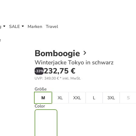
g
SALE
Marken
Travel
z
Bomboogie
Winterjacke Tokyo in schwarz
232,75 €
-
33
%
UVP
:
349,00 €
*
inkl. MwSt.
Größe
M
XL
XXL
L
3XL
S
Color