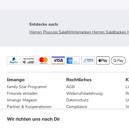
Entdecke auch
:
Herren Plussize Sale
|
Winterjacken Herren Sale
|
Jacken 
limango
Rechtliches
K
family Star Programm
AGB
L
Freunde einladen
Widerrufsbelehrung
R
limango Magazin
Datenschutz
U
Partner & Kooperationen
Compliance
V
Jobs
Impressum
G
Presse
Privatsphäre-Einstellungen
Mediadaten
Geschenkgutscheinbedingungen