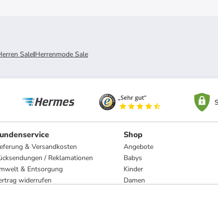
Herren Sale
|
Herrenmode Sale
S
undenservice
Shop
ieferung & Versandkosten
Angebote
ücksendungen / Reklamationen
Babys
mwelt & Entsorgung
Kinder
ertrag widerrufen
Damen
esetzliche Gewährleistung und Reparatur
Herren
Wohnen
Trachten