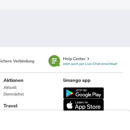
Help Center
ichere Verbindung
Jetzt auch per Live-Chat erreichbar!
Aktionen
limango app
Aktuell
Demnächst
Travel
Reiseangebote