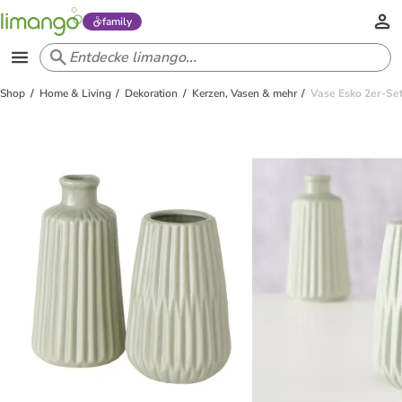
family
Shop
Home & Living
Dekoration
Kerzen, Vasen & mehr
Vase Esko 2er-Set