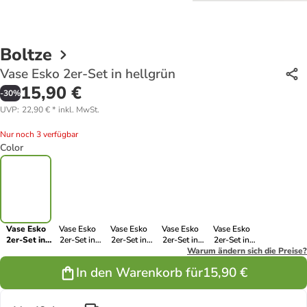
Boltze
Vase Esko 2er-Set in hellgrün
15,90 €
-
30
%
UVP
:
22,90 €
*
inkl. MwSt.
Nur noch 3 verfügbar
Color
Vase Esko
Vase Esko
Vase Esko
Vase Esko
Vase Esko
2er-Set in
2er-Set in
2er-Set in
2er-Set in
2er-Set in
hellgrün
grün
weiss
braun
Warum ändern sich die Preise?
creme
In den Warenkorb für
15,90 €