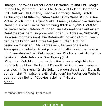
Rechtliches
Kundenservice
Shop
Aktionen
Travel
limango.nl
limango.pl