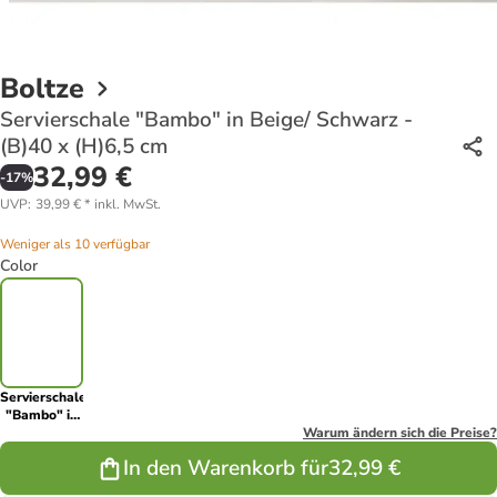
Boltze
Servierschale "Bambo" in Beige/ Schwarz -
(B)40 x (H)6,5 cm
32,99 €
-
17
%
UVP
:
39,99 €
*
inkl. MwSt.
Weniger als 10 verfügbar
Color
Servierschale
"Bambo" in
Beige/
Warum ändern sich die Preise?
Schwarz -
In den Warenkorb für
32,99 €
(B)40 x
(H)6,5 cm