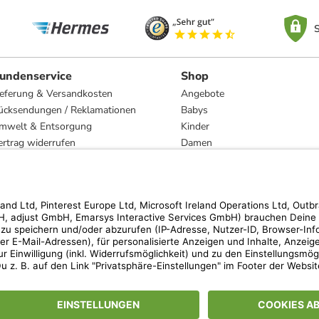
S
undenservice
Shop
ieferung & Versandkosten
Angebote
ücksendungen / Reklamationen
Babys
mwelt & Entsorgung
Kinder
ertrag widerrufen
Damen
esetzliche Gewährleistung und Reparatur
Herren
Wohnen
Trachten
Marken
hen der unverbindlichen Preisempfehlung des Herstellers. Prozentangaben beziehen s
 Teilnahmebedingungen unserer Freunde-werben-Freunde-Aktionen findest Du unter
lt nur für von limango versandte Ware (nicht für von Partnern versandte Ware und Tra