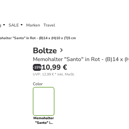
g
SALE
Marken
Travel
halter "Santo" in Rot - (B)14 x (H)10 x (T)5 cm
Boltze
Memohalter "Santo" in Rot - (B)14 x (
10,99 €
-
15
%
UVP
:
12,99 €
*
inkl. MwSt.
Color
Memohalter
"Santo" in
Rot - (B)14 x