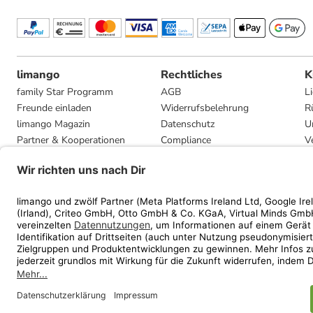
limango
Rechtliches
K
family Star Programm
AGB
L
Freunde einladen
Widerrufsbelehrung
R
limango Magazin
Datenschutz
U
Partner & Kooperationen
Compliance
V
Jobs
Impressum
G
Presse
Privatsphäre-Einstellungen
Mediadaten
Geschenkgutscheinbedingungen
* Streichpreise entsprec
ᵃ Die jeweils aktuellen
ᵇ Gi