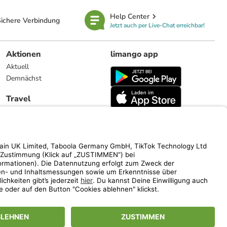
Help Center
ichere Verbindung
Jetzt auch per Live-Chat erreichbar!
Aktionen
limango app
Aktuell
Demnächst
Travel
Reiseangebote
limango.nl
limango.pl
ich auf den Streichpreis.
www.limango.de/einladen
vel).