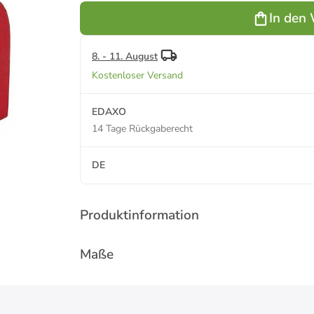
(H)10 x (T)5
In den
cm
8. - 11. August
Kostenloser Versand
EDAXO
14 Tage Rückgaberecht
DE
Produktinformation
Maße