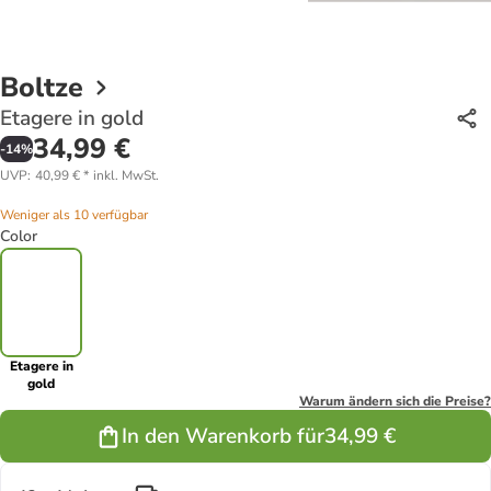
Boltze
Etagere in gold
34,99 €
-
14
%
UVP
:
40,99 €
*
inkl. MwSt.
Weniger als 10 verfügbar
Color
Etagere in
gold
Warum ändern sich die Preise?
In den Warenkorb für
34,99 €