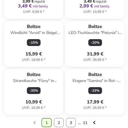
3,99 €
3,49 €
regulär
regulär
3,49 €
2,99 €
mit family
mit family
UVP
:
6,99 €
*
UVP
:
10,99 €
*
Boltze
Boltze
Windlicht "Arvid" in Beige/
LED-Tischleuchte "Petunia" in
Schwarz - (H)28 x Ø 18 cm
Grau - (H)25 x Ø 15 cm
-
15
%
-
20
%
15,99 €
31,99 €
UVP
:
18,99 €
*
UVP
:
39,99 €
*
Boltze
Boltze
Strandtasche "Flory" in
Etagere "Samina" in Rot -
Orange/ Hellblau - (B)28 x
(H)34 cm
-
35
%
-
33
%
(H)25 x (T)14 cm
10,99 €
17,99 €
UVP
:
16,99 €
*
UVP
:
26,99 €
*
1
2
3
...
11