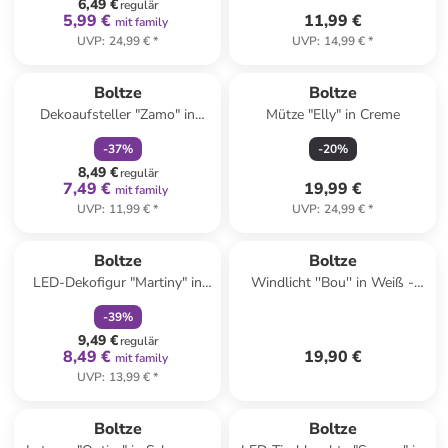
6,49 €
regulär
5,99 €
11,99 €
mit family
UVP
:
24,99 €
*
UVP
:
14,99 €
*
family
rabatt
Boltze
Boltze
Dekoaufsteller "Zamo" in
Mütze "Elly" in Creme
Orange/ Creme - (H)16 x Ø 11
-
37
%
-
20
%
cm
8,49 €
regulär
7,49 €
19,99 €
mit family
UVP
:
11,99 €
*
UVP
:
24,99 €
*
family
rabatt
Boltze
Boltze
LED-Dekofigur "Martiny" in
Windlicht ''Bou'' in Weiß -
Rot - (H)9,5 cm
(H)17,8 x Ø 14 cm
-
39
%
9,49 €
regulär
8,49 €
19,90 €
mit family
UVP
:
13,99 €
*
Boltze
Boltze