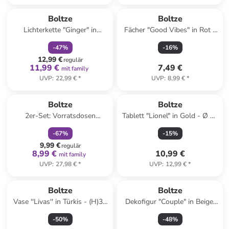
family
rabatt
Boltze
Boltze
Lichterkette "Ginger" in
Fächer "Good Vibes" in Rot -
Hellbraun - (L)160 cm
(B)65 cm
-
47
%
-
16
%
12,99 €
regulär
11,99 €
7,49 €
mit family
UVP
:
22,99 €
*
UVP
:
8,99 €
*
family
rabatt
Boltze
Boltze
2er-Set: Vorratsdosen
Tablett "Lionel" in Gold - Ø 25
"Anella" in Grün/ Rot - (H)8,5
cm
-
67
%
-
15
%
cm
9,99 €
regulär
8,99 €
10,99 €
mit family
UVP
:
27,98 €
*
UVP
:
12,99 €
*
Boltze
Boltze
Vase ''Livas'' in Türkis - (H)31
Dekofigur "Couple" in Beige/
x Ø 18 cm
Weiß - (H)25,5 cm
-
50
%
-
48
%