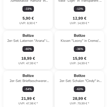
Jumbotasse "Ranura" in
Vase ''Lojin'' in Transparent -
Hellgrau - 420 ml
(H)17,3 x Ø 14 cm
-
33
%
-
13
%
5,90 €
12,99 €
UVP
:
8,90 €
*
UVP
:
14,99 €
*
Boltze
Boltze
2er-Set: Laternen "Arana" in
Kissen ''Leony'' in Creme/
Hellgrau
Beige/ Schwarz - (L)45 x (B)45
-
60
%
-
36
%
cm
18,99 €
15,99 €
UVP
:
47,99 €
*
UVP
:
24,99 €
*
Boltze
Boltze
2er-Set: Briefbeschwerer
2er-Set: Schalen "Cindy" in
"Wave" in Türkis - (H)8 x Ø 8
Creme
-
54
%
-
63
%
cm
21,99 €
28,99 €
UVP
:
47,98 €
*
UVP
:
79,99 €
*