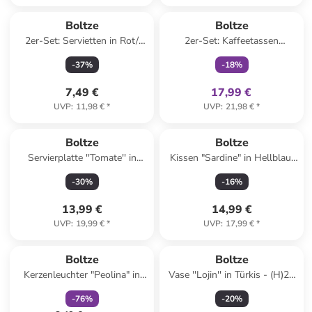
family
exklusiv
Boltze
Boltze
2er-Set: Servietten in Rot/
2er-Set: Kaffeetassen
Grün - 2x 20 Stück
"Sardine" in Hellblau/ Weiß -
-
37
%
-
18
%
300 ml
7,49 €
17,99 €
UVP
:
11,98 €
*
UVP
:
21,98 €
*
Boltze
Boltze
Servierplatte ''Tomate'' in
Kissen "Sardine" in Hellblau/
Weiß/ Rosa/ Rot - (L)30,3 x
Grau/ Weiß - (L)45 x (B)45 cm
-
30
%
-
16
%
(B)20,2 cm
13,99 €
14,99 €
UVP
:
19,99 €
*
UVP
:
17,99 €
*
family
rabatt
Boltze
Boltze
Kerzenleuchter "Peolina" in
Vase ''Lojin'' in Türkis - (H)26
Rosa - (H)15 cm
x Ø 16 cm
-
76
%
-
20
%