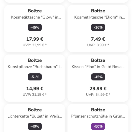
Boltze
Boltze
Kosmetiktasche "Glow" in
Kosmetiktasche "Eliora" in
Orange/ Weiß - (B)22 x (H)16
Bunt - (B)12,5 x (H)8 cm
-
45
%
-
16
%
x (T)10 cm
17,99 €
7,49 €
UVP
:
32,99 €
*
UVP
:
8,99 €
*
Boltze
Boltze
Kunstpflanze "Buchsbaum" in
Kissen "Fino" in Gelb/ Rosa -
Grün - (H)25 cm
(L)40 x (B)60 cm
-
51
%
-
45
%
14,99 €
29,99 €
UVP
:
31,15 €
*
UVP
:
54,99 €
*
family
exklusiv
Boltze
Boltze
Lichterkette "Bullet" in Weiß -
Pflanzenschutzhülle in Grün -
(L)700 cm
(H)100 cm
-
40
%
-
50
%