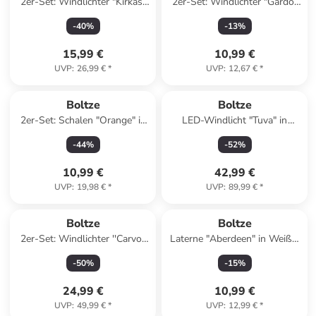
2er-Set: Windlichter "Kirkas"
2er-Set: Windlichter "Gardo"
in Grün
in Grün
-
40
%
-
13
%
15,99 €
10,99 €
UVP
:
26,99 €
*
UVP
:
12,67 €
*
Boltze
Boltze
2er-Set: Schalen "Orange" in
LED-Windlicht "Tuva" in
Gelb/ Orange - Ø 11 cm
Hellbraun - (H)60 cm
-
44
%
-
52
%
10,99 €
42,99 €
UVP
:
19,98 €
*
UVP
:
89,99 €
*
Boltze
Boltze
2er-Set: Windlichter ''Carvo''
Laterne "Aberdeen" in Weiß -
in Weiß
(B)12,3 x (H)21,5 cm
-
50
%
-
15
%
24,99 €
10,99 €
UVP
:
49,99 €
*
UVP
:
12,99 €
*