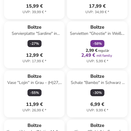
15,99 €
17,99 €
UVP
:
39,99 €
*
UVP
:
34,99 €
*
family
rabatt
Boltze
Boltze
Servierplatte "Sardine" in
Servietten "Ghostie" in Weiß -
Hellblau/ Weiß - (B)26 x
12 Stück
-
27
%
-
58
%
(H)11 cm
2,99 €
regulär
12,99 €
2,49 €
mit family
UVP
:
17,99 €
*
UVP
:
5,99 €
*
Boltze
Boltze
Vase ''Lojin'' in Grau - (H)27,8
Schale "Bambo" in Schwarz -
x Ø 16 cm
Ø 10 cm
-
55
%
-
30
%
11,99 €
6,99 €
UVP
:
26,99 €
*
UVP
:
9,99 €
*
Boltze
Boltze