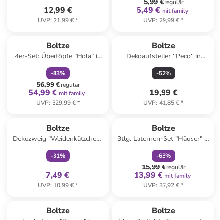
5,99 €
regulär
12,99 €
5,49 €
mit family
UVP
:
21,99 €
*
UVP
:
29,99 €
*
family
rabatt
Boltze
Boltze
4er-Set: Übertöpfe "Hola" in
Dekoaufsteller ''Peco'' in
Creme
Schwarz - (H)28 cm
-
83
%
-
52
%
56,99 €
regulär
54,99 €
19,99 €
mit family
UVP
:
329,99 €
*
UVP
:
41,85 €
*
family
exklusiv
family
rabatt
Boltze
Boltze
Dekozweig "Weidenkätzchen"
3tlg. Laternen-Set "Häuser" in
in Braun/ Weiß- (H)54 cm
Rot
-
31
%
-
63
%
15,99 €
regulär
7,49 €
13,99 €
mit family
UVP
:
10,99 €
*
UVP
:
37,92 €
*
Boltze
Boltze