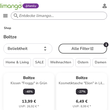
family
Shop
Boltze
1
Beliebtheit
Alle Filter
Home & Living
SALE
Weihnachten
Ostern
Damen
Boltze
Boltze
Kissen "Froggy" in Grün
Kosmetiktasche "Elion" in Lila/
Hellblau - (B)12 x (H)10 cm
-
48
%
-
27
%
13,99 €
6,49 €
UVP
:
26,92 €
*
UVP
:
8,99 €
*