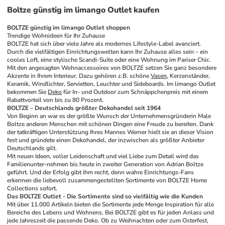
Boltze günstig im limango Outlet kaufen
BOLTZE günstig im limango Outlet shoppen 
Trendige Wohnideen für Ihr Zuhause 
BOLTZE hat sich über viele Jahre als modernes Lifestyle-Label avanciert. 
Durch die vielfältigen Einrichtungswelten kann Ihr Zuhause alles sein – ein 
cooles Loft, eine stylische Scandi-Suite oder eine Wohnung im Pariser Chic. 
Mit den angesagten Wohnaccessoires von BOLTZE setzen Sie ganz besondere 
Akzente in Ihrem Interieur. Dazu gehören z.B. schöne 
Vasen
, Kerzenständer, 
Keramik, Windlichter, Servietten, Leuchter und Sideboards. Im limango Outlet 
bekommen Sie 
Deko
 für In- und Outdoor zum Schnäppchenpreis mit einem 
Rabattvorteil von bis zu 80 Prozent.
BOLTZE – Deutschlands größter Dekohandel seit 1964
Von Beginn an war es der größte Wunsch der Unternehmensgründerin Male 
Boltze anderen Menschen mit schönen Dingen eine Freude zu bereiten. Dank 
der tatkräftigen Unterstützung Ihres Mannes Werner hielt sie an dieser Vision 
fest und gründete einen Dekohandel, der inzwischen als größter Anbieter 
Deutschlands gilt. 
Mit neuen Ideen, voller Leidenschaft und viel Liebe zum Detail wird das 
Familienunter-nehmen bis heute in zweiter Generation von Adrian Boltze 
geführt. Und der Erfolg gibt ihm recht, denn wahre Einrichtungs-Fans 
erkennen die liebevoll zusammengestellten Sortimente von BOLTZE Home 
Collections sofort. 
Das BOLTZE Outlet - Die Sortimente sind so vielfältig wie die Kunden 
Mit über 11.000 Artikeln bieten die Sortimente jede Menge Inspiration für alle 
Bereiche des Lebens und Wohnens. Bei BOLTZE gibt es für jeden Anlass und 
jede Jahreszeit die passende Deko. Ob zu Weihnachten oder zum Osterfest, 