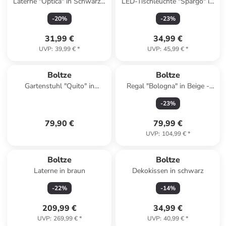
Laterne "Optica" in Schwarz -
LED-Tischleuchte "Spargo" in
(B)16,5 x (H)34 cm
Grau - (H)24 cm
-
20
%
-
23
%
31,99 €
34,99 €
UVP
:
39,99 €
*
UVP
:
45,99 €
*
Boltze
Boltze
Gartenstuhl "Quito" in
Regal "Bologna" in Beige -
Schwarz - (B)55 x (H)79 x
(B)55 x (H)100 x (T)29 cm
-
23
%
(T)56 cm
79,90 €
79,99 €
UVP
:
104,99 €
*
Boltze
Boltze
Laterne in braun
Dekokissen in schwarz
-
22
%
-
14
%
209,99 €
34,99 €
UVP
:
269,99 €
*
UVP
:
40,99 €
*