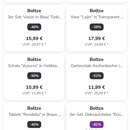
Boltze
Boltze
3er-Set: Vasen in Blau/ Türkis
Vase ''Lojin'' in Transparent -
- (H)11 x Ø 11 cm
(H)26 x Ø 16 cm
-
46
%
-
28
%
15,99 €
17,99 €
UVP
:
29,97 €
*
UVP
:
24,99 €
*
Boltze
Boltze
Schale "Azzurro" in Hellblau/
Gartenstab-Aschenbecher in
Orange - Ø 22 cm
Schwarz - (H)113 cm
-
50
%
-
52
%
10,99 €
11,99 €
UVP
:
21,99 €
*
UVP
:
25,00 €
*
family
rabatt
Reserviert
Boltze
Boltze
Tablett "Rondella" in Braun -
3er-Set: Dekoaufsteller "Elsie"
Ø 40 cm
in Rosa/ Pink/ Weiß - (B)16 x
-
40
%
-
81
%
(H)17 cm