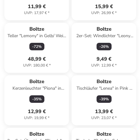
11,99 €
15,99 €
UVP
:
17,97 €
*
UVP
:
26,99 €
*
Boltze
Boltze
Teller "Lemony" in Gelb/ Weiß
2er-Set: Windlichter "Leony"
- (L)39 x (B)31 cm
in Beige/ Schwarz
-
72
%
-
26
%
48,99 €
9,49 €
UVP
:
180,00 €
*
UVP
:
12,99 €
*
Boltze
Boltze
Kerzenleuchter "Piona" in
Tischläufer "Lenea" in Pink -
Schwarz - (B)35 x (H)12 cm
(L)140 x (B)40 cm
-
35
%
-
39
%
12,99 €
13,99 €
UVP
:
19,99 €
*
UVP
:
23,07 €
*
Boltze
Boltze