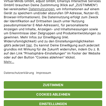
Shop
Aktionen
Travel
limango.nl
limango.pl
* Streichpreise entsprechen der unverbindlichen Preisempfehlung des
Herstellers. Prozentangaben beziehen sich auf den Streichpreis.
ᵃ Die jeweils aktuellen Teilnahmebedingungen unserer Freunde-werben-
Freunde-Aktionen findest Du unter
www.limango.de/einladen
ᵇ Gilt nur für von limango versandte Ware (nicht für von Partnern versandte