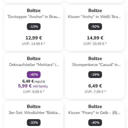
Boltze
Boltze
Türstopper "Anchor" in Braun
Kissen ''Archy'' in Weiß/ Braun
- (B)6 x (H)18 cm
- (L)45 x (B)45 cm
-
13
%
-
50
%
12,99 €
14,99 €
UVP
:
14,99 €
*
UVP
:
29,99 €
*
family
rabatt
Boltze
Boltze
Dekoaufsteller "Mohlara" in
Stumpenkerze "Casual" in
Grün - (B)9 x (H)15,3 x (T)7
Türkis - 320 g
-
40
%
-
18
%
cm
6,49 €
regulär
5,99 €
6,49 €
mit family
UVP
:
9,99 €
*
UVP
:
7,99 €
*
Boltze
Boltze
3er-Set: Windlichter "Bobla"
Kissen ''Peary'' in Gelb - (B)29
in Transparent/ Blau - (H)8,5 x
x (H)37 x (T)12 cm
-
33
%
-
40
%
Ø 8,3 cm