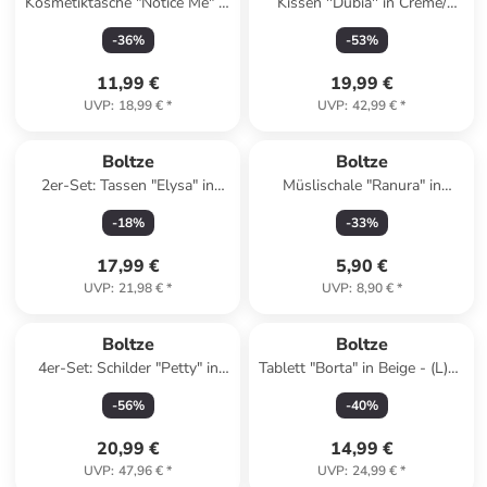
Kosmetiktasche "Notice Me" in
Kissen ''Dubia'' in Creme/
Rosa/ Rot - (B)18 x (H)13 cm
Grün - (L)45 x (B)45 cm
-
36
%
-
53
%
11,99 €
19,99 €
UVP
:
18,99 €
*
UVP
:
42,99 €
*
Boltze
Boltze
2er-Set: Tassen "Elysa" in
Müslischale "Ranura" in
Blau/ Weiß - 350 ml
Hellgrau - Ø 12,5 cm
-
18
%
-
33
%
17,99 €
5,90 €
UVP
:
21,98 €
*
UVP
:
8,90 €
*
Boltze
Boltze
4er-Set: Schilder "Petty" in
Tablett "Borta" in Beige - (L)29
Bunt - (B)40 x (H)20 cm
x (B)19 cm
-
56
%
-
40
%
20,99 €
14,99 €
UVP
:
47,96 €
*
UVP
:
24,99 €
*