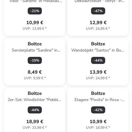
Vase ""Sardine" in Hellblau/
Dekoaufsteller ''Tetrys'' in
Weiß - (B)12,5 x (H)16 x (T)5
Weiß - (B)12 x (H)20 x (T)8
-
21
%
-
47
%
cm
cm
10,99 €
12,99 €
UVP
:
13,99 €
*
UVP
:
24,85 €
*
Boltze
Boltze
Servierplatte "Sardine" in
Wandobjekt "Santos" in Bunt
Hellblau/ Weiß - (B)30 x
- (B)45 x (H)30 cm
-
15
%
-
44
%
(H)15 x (T)2 cm
8,49 €
13,99 €
UVP
:
9,99 €
*
UVP
:
24,99 €
*
Boltze
Boltze
2er-Set: Windlichter "Pebble"
Etagere "Posita" in Rosa -
in Hellblau/ Türkis - (H)12 x Ø
(H)25 cm
-
44
%
-
42
%
10 cm
18,99 €
10,99 €
UVP
:
33,98 €
*
UVP
:
18,99 €
*