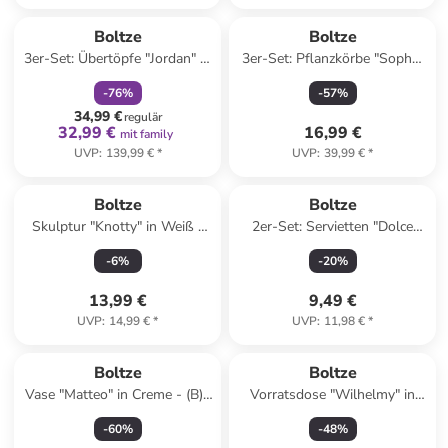
family
rabatt
Reserviert
Boltze
Boltze
3er-Set: Übertöpfe "Jordan" in
3er-Set: Pflanzkörbe "Sophy"
Creme
in Hellbraun
-
76
%
-
57
%
34,99 €
regulär
32,99 €
16,99 €
mit family
UVP
:
139,99 €
*
UVP
:
39,99 €
*
Boltze
Boltze
Skulptur "Knotty" in Weiß -
2er-Set: Servietten "Dolce
(B)14 x (H)15 cm
Vita" in Hellblau/ Orange/
-
6
%
-
20
%
Weiß - 2x 20 Stück
13,99 €
9,49 €
UVP
:
14,99 €
*
UVP
:
11,98 €
*
Boltze
Boltze
Vase "Matteo" in Creme - (B)6
Vorratsdose "Wilhelmy" in
x (H)25 cm
Braun - (H)16,5 x Ø 12 cm
-
60
%
-
48
%