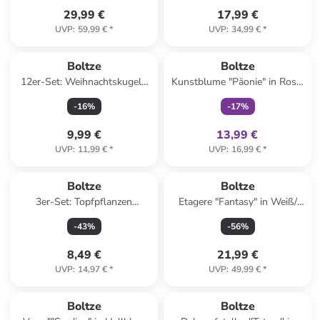
29,99 €
17,99 €
UVP
:
59,99 €
*
UVP
:
34,99 €
*
family
exklusiv
Boltze
Boltze
12er-Set: Weihnachtskugeln
Kunstblume "Päonie" in Rosa/
"Nollag" in Weiß/ Rot - (B)3 x
Grün - (H)72 cm
-
16
%
-
17
%
(H)4 cm
9,99 €
13,99 €
UVP
:
11,99 €
*
UVP
:
16,99 €
*
Boltze
Boltze
3er-Set: Topfpflanzen
Etagere "Fantasy" in Weiß/
"Maluha" in Grün - (H)10,5 x
Grün/ Pink - (H)24 x Ø 27 cm
-
43
%
-
56
%
Ø 7,5 cm
8,49 €
21,99 €
UVP
:
14,97 €
*
UVP
:
49,99 €
*
Boltze
Boltze