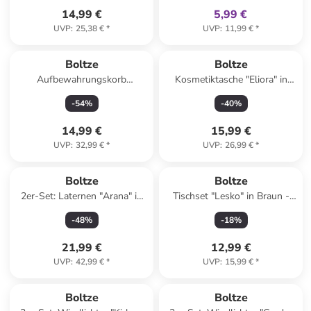
14,99 €
5,99 €
UVP
:
25,38 €
*
UVP
:
11,99 €
*
Boltze
Boltze
Aufbewahrungskorb
Kosmetiktasche "Eliora" in
''Barbery'' in Grau - (B)24 x
Bunt - (B)18 x (H)13 cm
-
54
%
-
40
%
(H)7,5 x (T)15,4 cm
14,99 €
15,99 €
UVP
:
32,99 €
*
UVP
:
26,99 €
*
Boltze
Boltze
2er-Set: Laternen "Arana" in
Tischset "Lesko" in Braun -
Pink
(L)41 x (B)35 cm
-
48
%
-
18
%
21,99 €
12,99 €
UVP
:
42,99 €
*
UVP
:
15,99 €
*
Boltze
Boltze