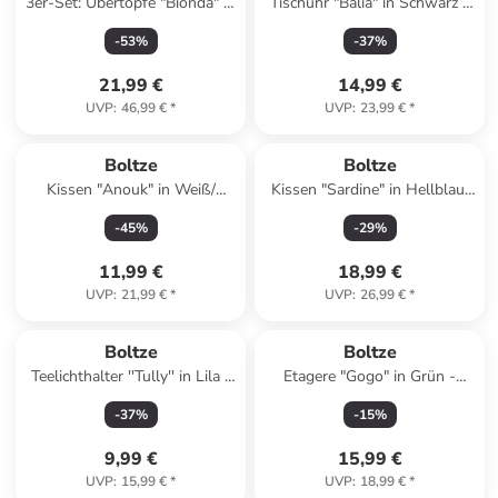
3er-Set: Übertöpfe "Bionda" in
Tischuhr "Balia" in Schwarz -
Grau
(B)16 x (H)20 x (T)10 cm
-
53
%
-
37
%
21,99 €
14,99 €
UVP
:
46,99 €
*
UVP
:
23,99 €
*
Boltze
Boltze
Kissen "Anouk" in Weiß/
Kissen "Sardine" in Hellblau/
Grün/ Pink - (L)45 x (B)45 cm
Weiß - (L)30 x (B)50 cm
-
45
%
-
29
%
11,99 €
18,99 €
UVP
:
21,99 €
*
UVP
:
26,99 €
*
Boltze
Boltze
Teelichthalter ''Tully'' in Lila -
Etagere "Gogo" in Grün -
(H)22 cm
(H)34 cm
-
37
%
-
15
%
9,99 €
15,99 €
UVP
:
15,99 €
*
UVP
:
18,99 €
*