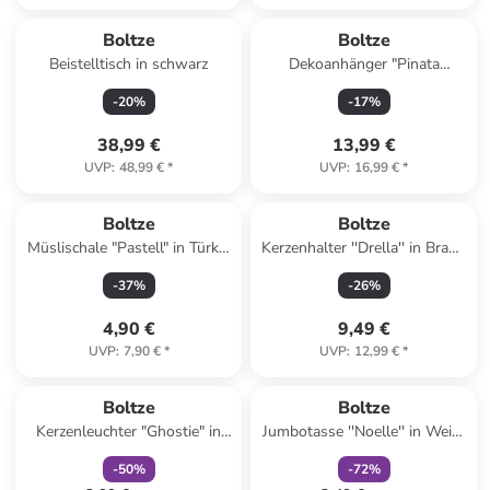
Boltze
Boltze
Beistelltisch in schwarz
Dekoanhänger "Pinata
Prosecco" in Rosa/ Gold -
-
20
%
-
17
%
(H)45 cm
38,99 €
13,99 €
UVP
:
48,99 €
*
UVP
:
16,99 €
*
Boltze
Boltze
Müslischale "Pastell" in Türkis
Kerzenhalter ''Drella'' in Braun
- Ø 14 cm
- (H)15 cm
-
37
%
-
26
%
4,90 €
9,49 €
UVP
:
7,90 €
*
UVP
:
12,99 €
*
family
rabatt
family
rabatt
Boltze
Boltze
Kerzenleuchter "Ghostie" in
Jumbotasse ''Noelle'' in Weiß/
Weiß - (H)7,5 cm
Grün - 480 ml
-
50
%
-
72
%