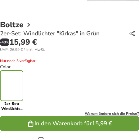
Boltze
2er-Set: Windlichter "Kirkas" in Grün
15,99 €
-
40
%
UVP
:
26,99 €
*
inkl. MwSt.
Nur noch 3 verfügbar
Color
2er-Set:
Windlichter
"Kirkas" in
Warum ändern sich die Preise?
Grün
In den Warenkorb für
15,99 €