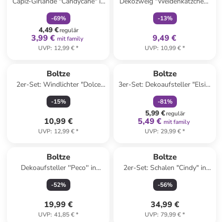
Capiz-Girlande "Candycane" in
Dekozweig "Weidenkätzchen"
Rot/ Weiß - (L)180 cm
in Braun/ Weiß- (H)54 cm
-
69
%
-
13
%
4,49 €
regulär
3,99 €
9,49 €
mit family
UVP
:
12,99 €
*
UVP
:
10,99 €
*
family
rabatt
Boltze
Boltze
2er-Set: Windlichter "Dolce
3er-Set: Dekoaufsteller "Elsie"
Vita" in Orange/ Hellblau
in Rosa/ Pink/ Weiß - (B)16 x
-
15
%
-
81
%
(H)17 cm
5,99 €
regulär
10,99 €
5,49 €
mit family
UVP
:
12,99 €
*
UVP
:
29,99 €
*
Boltze
Boltze
Dekoaufsteller ''Peco'' in
2er-Set: Schalen "Cindy" in
Schwarz - (H)28 cm
Creme
-
52
%
-
56
%
19,99 €
34,99 €
UVP
:
41,85 €
*
UVP
:
79,99 €
*