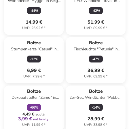
Wohndecke "Hygge" in Beige
LED-Windlicht "Tuva" in
- (L)180 x (B)130 cm
Hellbraun - (H)60 cm
-
44
%
-
42
%
14,99 €
51,99 €
UVP
:
26,92 €
*
UVP
:
89,99 €
*
Boltze
Boltze
Stumpenkerze "Casual" in
Tischleuchte "Petunia" in
Türkis - 320 g
Beige - (H)41 cm
-
12
%
-
47
%
6,99 €
36,99 €
UVP
:
7,99 €
*
UVP
:
69,99 €
*
family
rabatt
Boltze
Boltze
Dekoaufsteller "Zamo" in
2er-Set: Windlichter "Pebble"
Orange/ Creme - (H)16 x Ø 11
in Hellblau/ Türkis - (H)12 x Ø
-
66
%
-
14
%
cm
10 cm
4,49 €
regulär
3,99 €
28,99 €
mit family
UVP
:
11,99 €
*
UVP
:
33,98 €
*