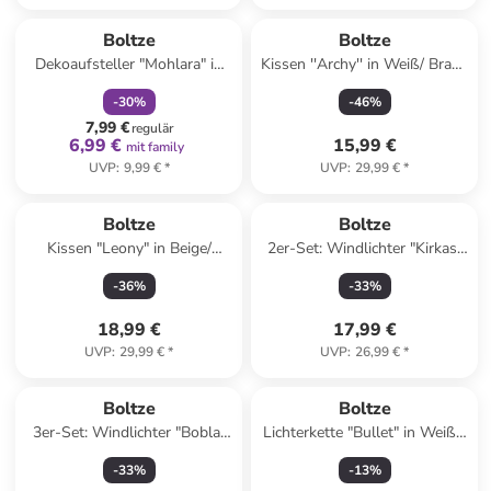
family
rabatt
Boltze
Boltze
Dekoaufsteller "Mohlara" in
Kissen ''Archy'' in Weiß/ Braun
Grün - (B)9 x (H)15,3 x (T)7
- (L)45 x (B)45 cm
-
30
%
-
46
%
cm
7,99 €
regulär
6,99 €
15,99 €
mit family
UVP
:
9,99 €
*
UVP
:
29,99 €
*
Boltze
Boltze
Kissen "Leony" in Beige/
2er-Set: Windlichter "Kirkas"
Hellbraun - (L)45 x (B)45 cm
in Grün
-
36
%
-
33
%
18,99 €
17,99 €
UVP
:
29,99 €
*
UVP
:
26,99 €
*
Boltze
Boltze
3er-Set: Windlichter "Bobla"
Lichterkette "Bullet" in Weiß -
in Transparent/ Blau - (H)8,5 x
(L)700 cm
-
33
%
-
13
%
Ø 8,3 cm