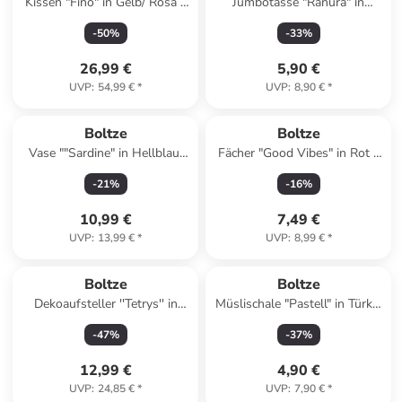
Kissen "Fino" in Gelb/ Rosa -
Jumbotasse "Ranura" in
(L)40 x (B)60 cm
Hellgrau - 420 ml
-
50
%
-
33
%
26,99 €
5,90 €
UVP
:
54,99 €
*
UVP
:
8,90 €
*
Boltze
Boltze
Vase ""Sardine" in Hellblau/
Fächer "Good Vibes" in Rot -
Weiß - (B)12,5 x (H)16 x (T)5
(B)65 cm
-
21
%
-
16
%
cm
10,99 €
7,49 €
UVP
:
13,99 €
*
UVP
:
8,99 €
*
Boltze
Boltze
Dekoaufsteller ''Tetrys'' in
Müslischale "Pastell" in Türkis
Weiß - (B)12 x (H)20 x (T)8
- Ø 14 cm
-
47
%
-
37
%
cm
12,99 €
4,90 €
UVP
:
24,85 €
*
UVP
:
7,90 €
*