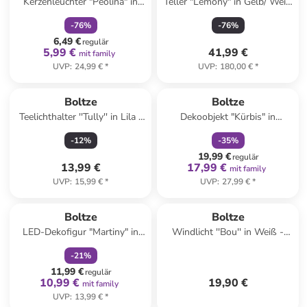
Kerzenleuchter "Peolina" in
Teller "Lemony" in Gelb/ Weiß
Rosa - (H)15 cm
- (L)39 x (B)31 cm
-
76
%
-
76
%
6,49 €
regulär
5,99 €
41,99 €
mit family
UVP
:
24,99 €
*
UVP
:
180,00 €
*
family
rabatt
Boltze
Boltze
Teelichthalter ''Tully'' in Lila -
Dekoobjekt "Kürbis" in
(H)22 cm
Hellbraun - (H)12 x Ø 18 cm
-
12
%
-
35
%
19,99 €
regulär
13,99 €
17,99 €
mit family
UVP
:
15,99 €
*
UVP
:
27,99 €
*
family
rabatt
Boltze
Boltze
LED-Dekofigur "Martiny" in
Windlicht ''Bou'' in Weiß -
Rot - (H)9,5 cm
(H)17,8 x Ø 14 cm
-
21
%
11,99 €
regulär
10,99 €
19,90 €
mit family
UVP
:
13,99 €
*