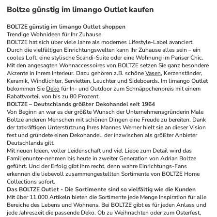
Boltze günstig im limango Outlet kaufen
BOLTZE günstig im limango Outlet shoppen 
Trendige Wohnideen für Ihr Zuhause 
BOLTZE hat sich über viele Jahre als modernes Lifestyle-Label avanciert. 
Durch die vielfältigen Einrichtungswelten kann Ihr Zuhause alles sein – ein 
cooles Loft, eine stylische Scandi-Suite oder eine Wohnung im Pariser Chic. 
Mit den angesagten Wohnaccessoires von BOLTZE setzen Sie ganz besondere 
Akzente in Ihrem Interieur. Dazu gehören z.B. schöne 
Vasen
, Kerzenständer, 
Keramik, Windlichter, Servietten, Leuchter und Sideboards. Im limango Outlet 
bekommen Sie 
Deko
 für In- und Outdoor zum Schnäppchenpreis mit einem 
Rabattvorteil von bis zu 80 Prozent.
BOLTZE – Deutschlands größter Dekohandel seit 1964
Von Beginn an war es der größte Wunsch der Unternehmensgründerin Male 
Boltze anderen Menschen mit schönen Dingen eine Freude zu bereiten. Dank 
der tatkräftigen Unterstützung Ihres Mannes Werner hielt sie an dieser Vision 
fest und gründete einen Dekohandel, der inzwischen als größter Anbieter 
Deutschlands gilt. 
Mit neuen Ideen, voller Leidenschaft und viel Liebe zum Detail wird das 
Familienunter-nehmen bis heute in zweiter Generation von Adrian Boltze 
geführt. Und der Erfolg gibt ihm recht, denn wahre Einrichtungs-Fans 
erkennen die liebevoll zusammengestellten Sortimente von BOLTZE Home 
Collections sofort. 
Das BOLTZE Outlet - Die Sortimente sind so vielfältig wie die Kunden 
Mit über 11.000 Artikeln bieten die Sortimente jede Menge Inspiration für alle 
Bereiche des Lebens und Wohnens. Bei BOLTZE gibt es für jeden Anlass und 
jede Jahreszeit die passende Deko. Ob zu Weihnachten oder zum Osterfest, 