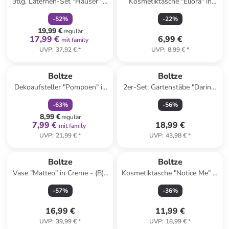
3tlg. Laternen-Set "Häuser" in
Kosmetiktasche "Eliora" in
Rot
Bunt - (B)12,5 x (H)8 cm
-
52
%
-
22
%
19,99 €
regulär
17,99 €
6,99 €
mit family
UVP
:
37,92 €
*
UVP
:
8,99 €
*
family
rabatt
Boltze
Boltze
Dekoaufsteller "Pompoen" in
2er-Set: Gartenstäbe "Darina"
Creme - (H)16 x Ø 12,5 cm
in Weiß/ Grün - (H)100 cm
-
63
%
-
56
%
8,99 €
regulär
7,99 €
18,99 €
mit family
UVP
:
21,99 €
*
UVP
:
43,98 €
*
Boltze
Boltze
Vase "Matteo" in Creme - (B)6
Kosmetiktasche "Notice Me" in
x (H)25 cm
Rosa/ Rot - (B)18 x (H)13 cm
-
57
%
-
36
%
16,99 €
11,99 €
UVP
:
39,99 €
*
UVP
:
18,99 €
*