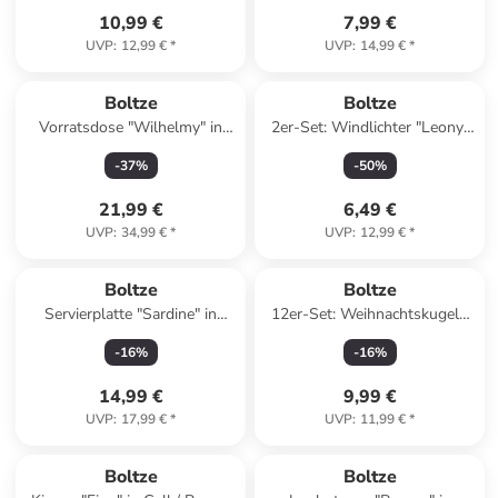
10,99 €
7,99 €
UVP
:
12,99 €
*
UVP
:
14,99 €
*
Boltze
Boltze
Vorratsdose "Wilhelmy" in
2er-Set: Windlichter "Leony"
Braun - (H)16,5 x Ø 12 cm
in Beige/ Schwarz
-
37
%
-
50
%
21,99 €
6,49 €
UVP
:
34,99 €
*
UVP
:
12,99 €
*
Boltze
Boltze
Servierplatte "Sardine" in
12er-Set: Weihnachtskugeln
Hellblau/ Weiß - (B)26 x
"Nollag" in Weiß/ Rot - (B)3 x
-
16
%
-
16
%
(H)11 cm
(H)4 cm
14,99 €
9,99 €
UVP
:
17,99 €
*
UVP
:
11,99 €
*
Boltze
Boltze