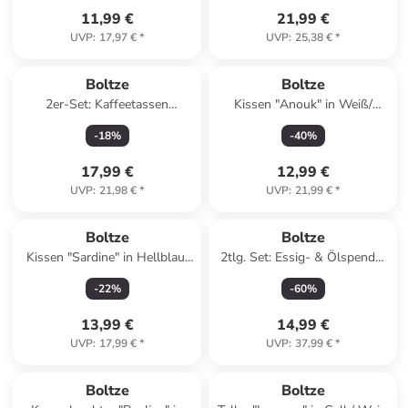
11,99 €
21,99 €
UVP
:
17,97 €
*
UVP
:
25,38 €
*
Boltze
Boltze
2er-Set: Kaffeetassen
Kissen "Anouk" in Weiß/
"Sardine" in Hellblau/ Weiß -
Grün/ Pink - (L)45 x (B)45 cm
-
18
%
-
40
%
300 ml
17,99 €
12,99 €
UVP
:
21,98 €
*
UVP
:
21,99 €
*
Boltze
Boltze
Kissen "Sardine" in Hellblau/
2tlg. Set: Essig- & Ölspender
Grau/ Weiß - (L)45 x (B)45 cm
"Jonah" in Weiß/ Schwarz -
-
22
%
-
60
%
380 ml
13,99 €
14,99 €
UVP
:
17,99 €
*
UVP
:
37,99 €
*
family
rabatt
Boltze
Boltze