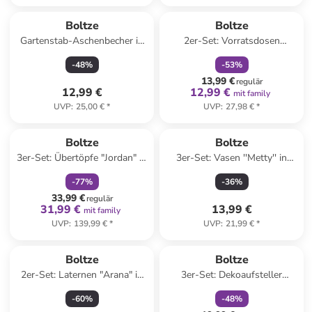
family
rabatt
Boltze
Boltze
Gartenstab-Aschenbecher in
2er-Set: Vorratsdosen
Schwarz - (H)113 cm
"Anella" in Grün/ Rot - (H)8,5
-
48
%
-
53
%
cm
13,99 €
regulär
12,99 €
12,99 €
mit family
UVP
:
25,00 €
*
UVP
:
27,98 €
*
family
rabatt
Boltze
Boltze
3er-Set: Übertöpfe "Jordan" in
3er-Set: Vasen ''Metty'' in
Creme
Beige - (H)10 cm
-
77
%
-
36
%
33,99 €
regulär
31,99 €
13,99 €
mit family
UVP
:
139,99 €
*
UVP
:
21,99 €
*
family
rabatt
Boltze
Boltze
2er-Set: Laternen "Arana" in
3er-Set: Dekoaufsteller
Hellgrau
"Tikva" in Creme/ Hellbraun
-
60
%
-
48
%