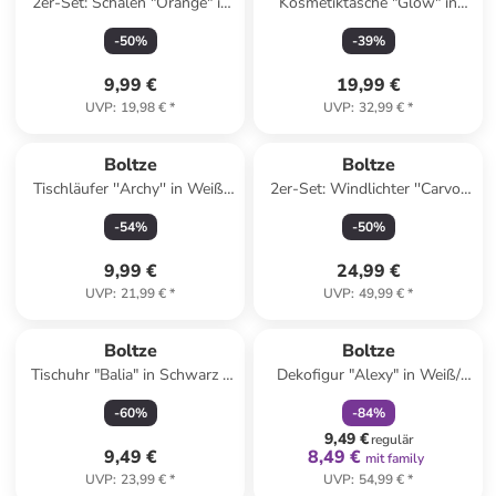
2er-Set: Schalen "Orange" in
Kosmetiktasche "Glow" in
Gelb/ Orange - Ø 11 cm
Orange/ Weiß - (B)22 x (H)16
-
50
%
-
39
%
x (T)10 cm
9,99 €
19,99 €
UVP
:
19,98 €
*
UVP
:
32,99 €
*
Boltze
Boltze
Tischläufer ''Archy'' in Weiß/
2er-Set: Windlichter ''Carvo''
Braun - (L)140 x (B)40 cm
in Weiß
-
54
%
-
50
%
9,99 €
24,99 €
UVP
:
21,99 €
*
UVP
:
49,99 €
*
family
rabatt
Reserviert
Boltze
Boltze
Tischuhr "Balia" in Schwarz -
Dekofigur "Alexy" in Weiß/
(B)16 x (H)20 x (T)10 cm
Hellblau - (H)38 cm
-
60
%
-
84
%
9,49 €
regulär
9,49 €
8,49 €
mit family
UVP
:
23,99 €
*
UVP
:
54,99 €
*