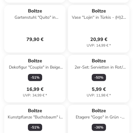
Boltze
Boltze
Gartenstuhl "Quito" in
Vase ''Lojin'' in Türkis - (H)26
Schwarz - (B)55 x (H)79 x
x Ø 16 cm
(T)56 cm
79,90 €
20,99 €
UVP
:
14,99 €
*
Boltze
Boltze
Dekofigur "Couple" in Beige/
2er-Set: Servietten in Rot/
Weiß - (H)25,5 cm
Grün - 2x 20 Stück
-
51
%
-
50
%
16,99 €
5,99 €
UVP
:
34,99 €
*
UVP
:
11,98 €
*
Boltze
Boltze
Kunstpflanze "Buchsbaum" in
Etagere "Gogo" in Grün -
Grün - (H)25 cm
(H)34 cm
-
51
%
-
36
%