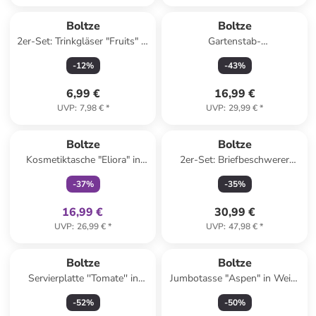
Boltze
Boltze
2er-Set: Trinkgläser "Fruits" in
Gartenstab-
Bunt - (H)9 x Ø 7 cm
Sturmaschenbecher "Smoker"
-
12
%
-
43
%
in Schwarz - (H)116 cm
6,99 €
16,99 €
UVP
:
7,98 €
*
UVP
:
29,99 €
*
family
exklusiv
Boltze
Boltze
Kosmetiktasche "Eliora" in
2er-Set: Briefbeschwerer
Bunt - (B)18 x (H)13 cm
"Wave" in Türkis - (H)8 x Ø 8
-
37
%
-
35
%
cm
16,99 €
30,99 €
UVP
:
26,99 €
*
UVP
:
47,98 €
*
Boltze
Boltze
Servierplatte ''Tomate'' in
Jumbotasse "Aspen" in Weiß/
Weiß/ Rosa/ Rot - (L)30,3 x
Braun - 300 ml
-
52
%
-
50
%
(B)20,2 cm