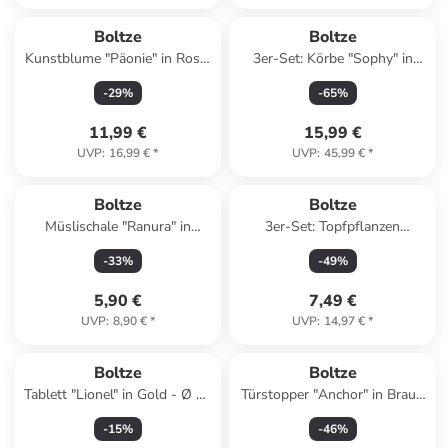
Boltze
Boltze
Kunstblume "Päonie" in Rosa/
3er-Set: Körbe "Sophy" in
Grün - (H)72 cm
Hellbraun
-
29
%
-
65
%
11,99 €
15,99 €
UVP
:
16,99 €
*
UVP
:
45,99 €
*
Boltze
Boltze
Müslischale "Ranura" in
3er-Set: Topfpflanzen
Hellgrau - Ø 12,5 cm
"Maluha" in Grün - (H)10,5 x
-
33
%
-
49
%
Ø 7,5 cm
5,90 €
7,49 €
UVP
:
8,90 €
*
UVP
:
14,97 €
*
Boltze
Boltze
Tablett "Lionel" in Gold - Ø 25
Türstopper "Anchor" in Braun
cm
- (B)6 x (H)18 cm
-
15
%
-
46
%