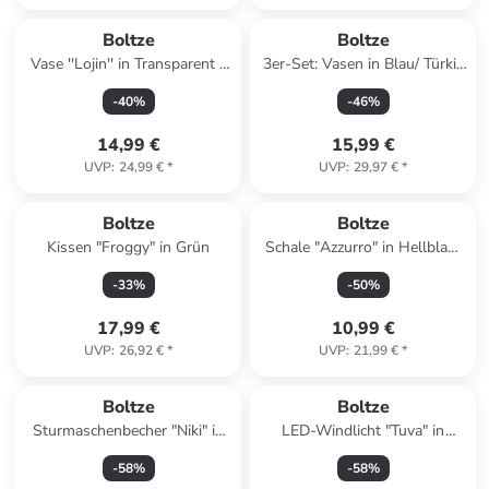
Boltze
Boltze
Vase ''Lojin'' in Transparent -
3er-Set: Vasen in Blau/ Türkis
(H)26 x Ø 16 cm
- (H)11 x Ø 11 cm
-
40
%
-
46
%
14,99 €
15,99 €
UVP
:
24,99 €
*
UVP
:
29,97 €
*
Boltze
Boltze
Kissen "Froggy" in Grün
Schale "Azzurro" in Hellblau/
Orange - Ø 22 cm
-
33
%
-
50
%
17,99 €
10,99 €
UVP
:
26,92 €
*
UVP
:
21,99 €
*
Boltze
Boltze
Sturmaschenbecher "Niki" in
LED-Windlicht "Tuva" in
Braun - (B)13,7 x (H)24 cm
Hellbraun - (H)42 cm
-
58
%
-
58
%