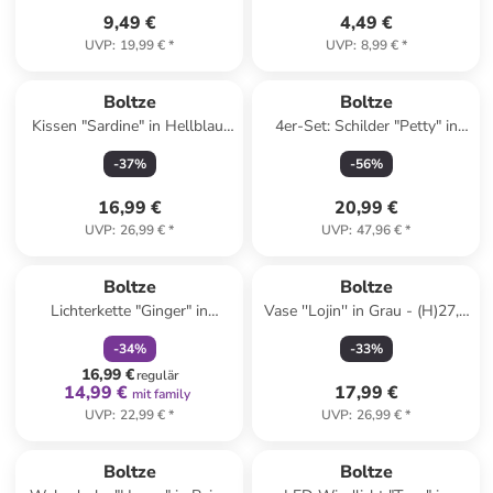
9,49 €
4,49 €
UVP
:
19,99 €
*
UVP
:
8,99 €
*
Boltze
Boltze
Kissen "Sardine" in Hellblau/
4er-Set: Schilder "Petty" in
Weiß - (L)30 x (B)50 cm
Bunt - (B)40 x (H)20 cm
-
37
%
-
56
%
16,99 €
20,99 €
UVP
:
26,99 €
*
UVP
:
47,96 €
*
family
rabatt
Boltze
Boltze
Lichterkette "Ginger" in
Vase ''Lojin'' in Grau - (H)27,8
Hellbraun - (L)160 cm
x Ø 16 cm
-
34
%
-
33
%
16,99 €
regulär
14,99 €
17,99 €
mit family
UVP
:
22,99 €
*
UVP
:
26,99 €
*
Boltze
Boltze