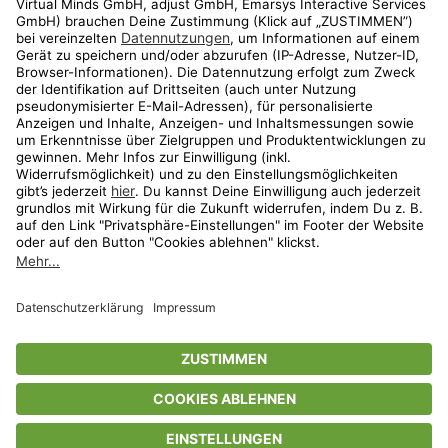
Shop
Aktionen
Travel
limango.nl
limango.pl
* Streichpreise entsprechen der unverbindlichen Preisempfehlung des
Herstellers. Prozentangaben beziehen sich auf den Streichpreis.
ᵃ Die jeweils aktuellen Teilnahmebedingungen unserer Freunde-werben-
Freunde-Aktionen findest Du unter
www.limango.de/einladen
ᵇ Gilt nur für von limango versandte Ware (nicht für von Partnern versandte