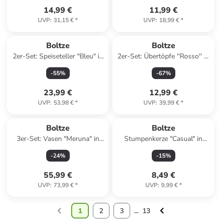
14,99 €
11,99 €
UVP
:
31,15 €
*
UVP
:
18,99 €
*
Boltze
Boltze
2er-Set: Speiseteller "Bleu" in
2er-Set: Übertöpfe ''Rosso'' in
Dunkelblau - Ø 27 cm
Rot
-
55
%
-
67
%
23,99 €
12,99 €
UVP
:
53,98 €
*
UVP
:
39,99 €
*
Boltze
Boltze
3er-Set: Vasen "Meruna" in
Stumpenkerze "Casual" in
Weiß
Orange - 490 g
-
24
%
-
15
%
55,99 €
8,49 €
UVP
:
73,99 €
*
UVP
:
9,99 €
*
1
2
3
...
13