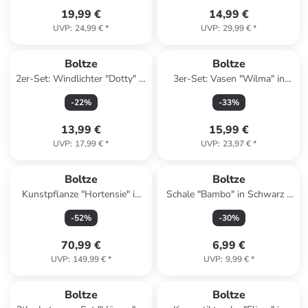
19,99 €
14,99 €
UVP
:
24,99 €
*
UVP
:
29,99 €
*
Boltze
Boltze
2er-Set: Windlichter "Dotty" in
3er-Set: Vasen "Wilma" in
Weiß/ Grün
Blau/ Hellblau/ Weiß
-
22
%
-
33
%
13,99 €
15,99 €
UVP
:
17,99 €
*
UVP
:
23,97 €
*
Boltze
Boltze
Kunstpflanze "Hortensie" in
Schale "Bambo" in Schwarz -
Grün/ Weiß - (H)90 cm
Ø 10 cm
-
52
%
-
30
%
70,99 €
6,99 €
UVP
:
149,99 €
*
UVP
:
9,99 €
*
family
rabatt
Boltze
Boltze