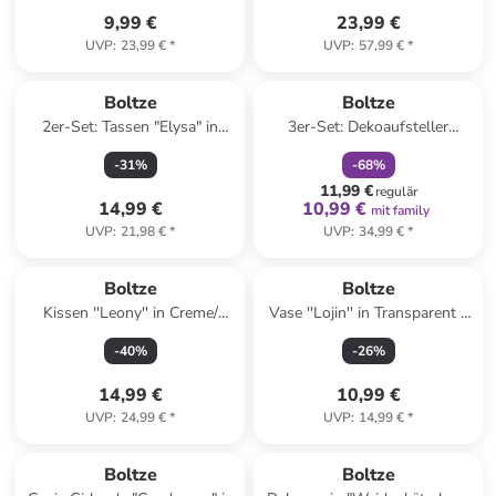
9,99 €
23,99 €
UVP
:
23,99 €
*
UVP
:
57,99 €
*
family
rabatt
Boltze
Boltze
2er-Set: Tassen "Elysa" in
3er-Set: Dekoaufsteller
Blau/ Weiß - 350 ml
"Tikva" in Orange
-
31
%
-
68
%
11,99 €
regulär
14,99 €
10,99 €
mit family
UVP
:
21,98 €
*
UVP
:
34,99 €
*
Boltze
Boltze
Kissen ''Leony'' in Creme/
Vase ''Lojin'' in Transparent -
Beige/ Schwarz - (L)45 x (B)45
(H)17,3 x Ø 14 cm
-
40
%
-
26
%
cm
14,99 €
10,99 €
UVP
:
24,99 €
*
UVP
:
14,99 €
*
family
rabatt
family
exklusiv
Boltze
Boltze