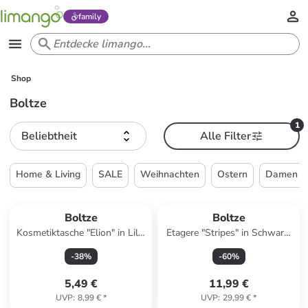
family
Shop
Boltze
1
Beliebtheit
Alle Filter
Home & Living
SALE
Weihnachten
Ostern
Damen
Boltze
Boltze
Kosmetiktasche "Elion" in Lila/
Etagere "Stripes" in Schwarz/
Hellblau - (B)12 x (H)10 cm
Weiß - (H)11 cm
-
38
%
-
60
%
5,49 €
11,99 €
UVP
:
8,99 €
*
UVP
:
29,99 €
*