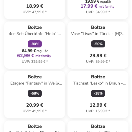
19,99 €
regulär
18,99 €
17,99 €
mit family
UVP
:
47,99 €
*
UVP
:
34,99 €
*
family
rabatt
Boltze
Boltze
4er-Set: Übertöpfe "Hola" in
Vase ''Livas'' in Türkis - (H)31
Creme
x Ø 18 cm
-
80
%
-
50
%
64,99 €
regulär
62,99 €
29,99 €
mit family
UVP
:
329,99 €
*
UVP
:
59,99 €
*
Boltze
Boltze
Etagere "Fantasy" in Weiß/
Tischset "Lesko" in Braun -
Grün/ Pink - (H)24 x Ø 27 cm
(L)41 x (B)35 cm
-
58
%
-
18
%
20,99 €
12,99 €
UVP
:
49,99 €
*
UVP
:
15,99 €
*
Boltze
Boltze