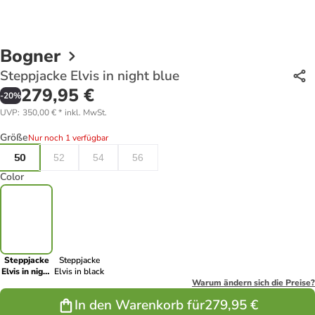
Bogner
Steppjacke Elvis in night blue
279,95 €
-
20
%
UVP
:
350,00 €
*
inkl. MwSt.
Größe
Nur noch 1 verfügbar
50
52
54
56
Color
Steppjacke
Steppjacke
Elvis in night
Elvis in black
blue
Warum ändern sich die Preise?
In den Warenkorb für
279,95 €