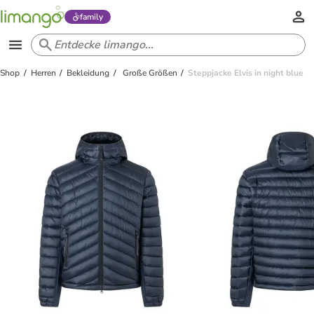
family
Shop
Herren
Bekleidung
Große Größen
Steppjacke Elvis in night blue