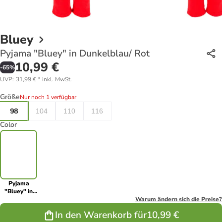
Bluey
Pyjama "Bluey" in Dunkelblau/ Rot
10,99 €
-
65
%
UVP
:
31,99 €
*
inkl. MwSt.
Größe
Nur noch 1 verfügbar
98
104
110
116
Color
Pyjama
"Bluey" in
Dunkelblau/
Warum ändern sich die Preise?
Rot
In den Warenkorb für
10,99 €