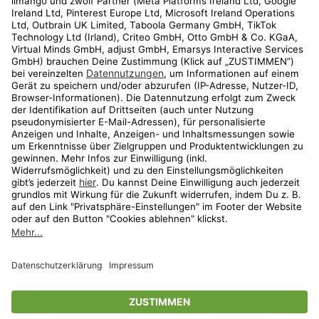
Kundenservice
Shop
Aktionen
Travel
limango.nl
limango.pl
* Streichpreise entsprechen der unverbindlichen Preisempfehlung des