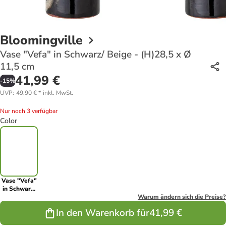
Bloomingville
Vase "Vefa" in Schwarz/ Beige - (H)28,5 x Ø
11,5 cm
41,99 €
-
15
%
UVP
:
49,90 €
*
inkl. MwSt.
Nur noch 3 verfügbar
Color
Vase "Vefa"
in Schwarz/
Beige -
Warum ändern sich die Preise?
(H)28,5 x Ø
In den Warenkorb für
41,99 €
11,5 cm