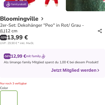
family
rabatt
Bloomingville
2er-Set: Dekohänger ''Peo'' in Rot/ Grau -
(L)12 cm
13,99 €
-
53
%
UVP
:
29,90 €
*
inkl. MwSt.
12,99 €
mit
family
-56%
Als
limango family
Mitglied sparst du 1,00 € bei diesem Produkt!
Jetzt Mitglied werden
Nur noch 3 verfügbar
Color