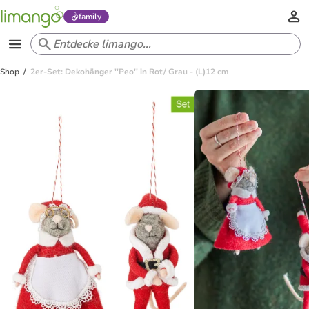
family
Shop
2er-Set: Dekohänger ''Peo'' in Rot/ Grau - (L)12 cm