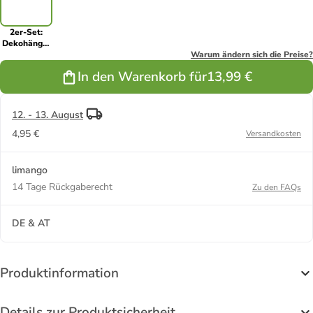
2er-Set:
Dekohänger
''Peo'' in Rot/
Warum ändern sich die Preise?
Grau - (L)12
In den Warenkorb für
13,99 €
cm
12. - 13. August
4,95 €
Versandkosten
limango
14 Tage Rückgaberecht
Zu den FAQs
DE & AT
Produktinformation
Details zur Produktsicherheit