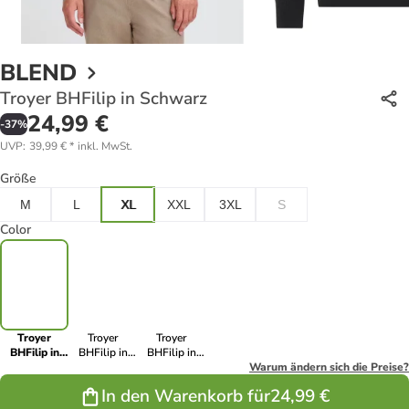
BLEND
Troyer BHFilip in Schwarz
24,99 €
-
37
%
UVP
:
39,99 €
*
inkl. MwSt.
Größe
M
L
XL
XXL
3XL
S
Color
Troyer
Troyer
Troyer
BHFilip in
BHFilip in
BHFilip in
Schwarz
Blau
Grau
Warum ändern sich die Preise?
In den Warenkorb für
24,99 €