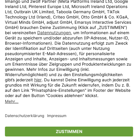
Kundenservice
Shop
Aktionen
Travel
limango.nl
limango.pl
* Streichpreise entsprechen der unverbindlichen Preisempfehlung des