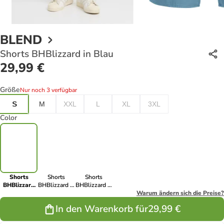
BLEND
Shorts BHBlizzard in Blau
29,99 €
Größe
Nur noch 3 verfügbar
S
M
XXL
L
XL
3XL
Color
Shorts
Shorts
Shorts
BHBlizzard
BHBlizzard in
BHBlizzard in
in Blau
Blau
Grün
Warum ändern sich die Preise?
In den Warenkorb für
29,99 €