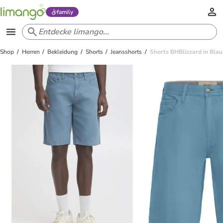
family
Shop
Herren
Bekleidung
Shorts
Jeansshorts
Shorts BHBlizzard in Blau