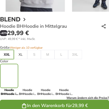
BLEND
Hoodie BHHoodie in Mittelgrau
29,99 €
-
40
%
UVP
:
49,99 €
*
inkl. MwSt.
Größe
Weniger als 10 verfügbar
XXL
XL
S
M
L
3XL
Color
Hoodie
Hoodie
Hoodie
Hoodie
BHHoodie in
BHHoodie in
BHHoodie in
BHHoodie in
Mittelgrau
Blau
Schwarz
Blau
Warum ändern sich die Preise?
In den Warenkorb für
29,99 €