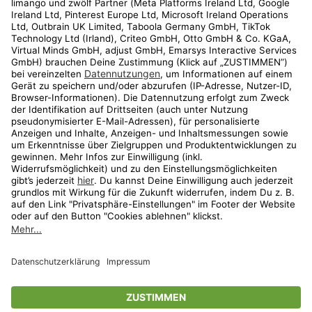
Kundenservice
Shop
Aktionen
Travel
limango.nl
limango.pl
* Streichpreise entsprechen der unverbindlichen Preisempfehlung des