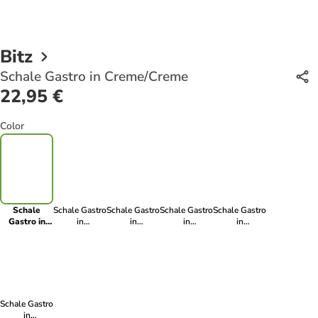
Bitz
Schale Gastro in Creme/Creme
22,95 €
Color
Schale
Schale Gastro
Schale Gastro
Schale Gastro
Schale Gastro
Gastro in
in
in
in
in
Creme/Creme
Schwarz/Dunkelblau
Schwarz/Amber
Schwarz/Grün
Grau/Hellrosa
Schale Gastro
in