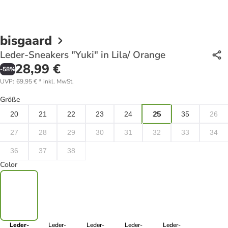
bisgaard
Leder-Sneakers "Yuki" in Lila/ Orange
28,99 €
-
58
%
UVP
:
69,95 €
*
inkl. MwSt.
Größe
20
21
22
23
24
25
35
26
27
28
29
30
31
32
33
34
36
37
38
Color
Leder-
Leder-
Leder-
Leder-
Leder-