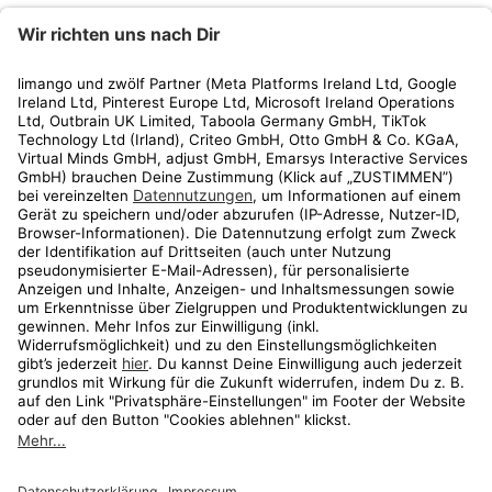
limango
Rechtliches
Kundenservice
Shop
Aktionen
Travel