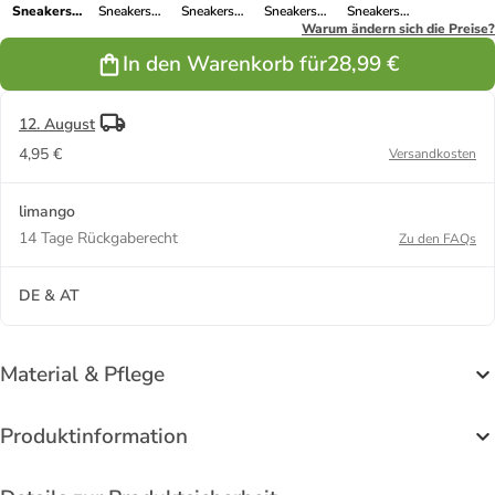
Sneakers
Sneakers
Sneakers
Sneakers
Sneakers
"Yuki" in
"Yuki" in Rosa
"Yuki" in Pink
"Yuki" in Gelb
Warum ändern sich die Preise?
"Yuki" in
Lila/ Orange
Hellbraun/
In den Warenkorb für
28,99 €
Rosa
12. August
4,95 €
Versandkosten
limango
14 Tage Rückgaberecht
Zu den FAQs
DE & AT
Material & Pflege
Produktinformation