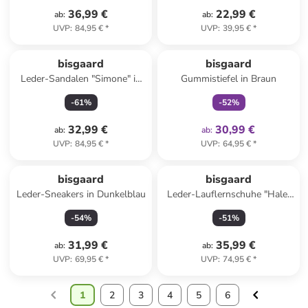
36,99 €
22,99 €
ab
:
ab
:
UVP
:
84,95 €
*
UVP
:
39,95 €
*
family
exklusiv
bisgaard
bisgaard
Leder-Sandalen "Simone" in
Gummistiefel in Braun
Gold
-
61
%
-
52
%
32,99 €
30,99 €
ab
:
ab
:
UVP
:
84,95 €
*
UVP
:
64,95 €
*
bisgaard
bisgaard
Leder-Sneakers in Dunkelblau
Leder-Lauflernschuhe "Hale"
in Rosa
-
54
%
-
51
%
31,99 €
35,99 €
ab
:
ab
:
UVP
:
69,95 €
*
UVP
:
74,95 €
*
1
2
3
4
5
6