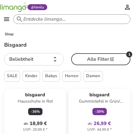
family
Shop
Bisgaard
1
Beliebtheit
Alle Filter
SALE
Kinder
Babys
Herren
Damen
family
exklusiv
bisgaard
bisgaard
Hausschuhe in Rot
Gummistiefel in Grün/
Hellblau
-
36
%
-
39
%
18,99 €
26,99 €
ab
:
ab
:
UVP
:
29,95 €
*
UVP
:
44,95 €
*