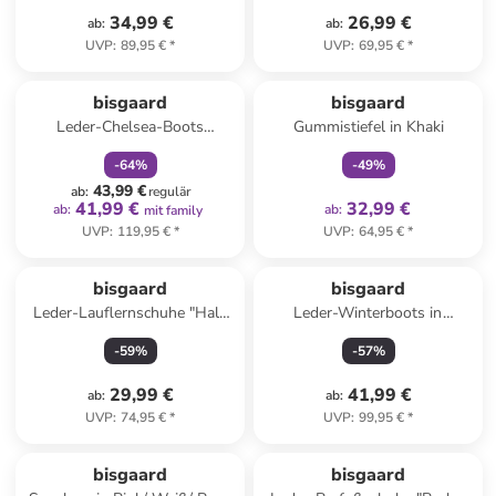
34,99 €
26,99 €
ab
:
ab
:
UVP
:
89,95 €
*
UVP
:
69,95 €
*
family
rabatt
family
exklusiv
bisgaard
bisgaard
Leder-Chelsea-Boots
Gummistiefel in Khaki
"Norbert" in Braun
-
64
%
-
49
%
43,99 €
ab
:
regulär
41,99 €
32,99 €
ab
:
ab
:
mit family
UVP
:
119,95 €
*
UVP
:
64,95 €
*
bisgaard
bisgaard
Leder-Lauflernschuhe "Hale
Leder-Winterboots in
V" in Hellbraun
Dunkelblau
-
59
%
-
57
%
29,99 €
41,99 €
ab
:
ab
:
UVP
:
74,95 €
*
UVP
:
99,95 €
*
bisgaard
bisgaard