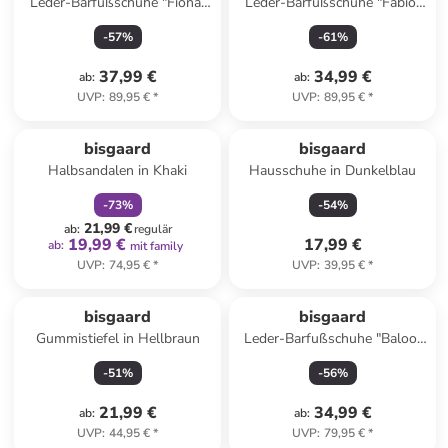
Leder-Barfußschuhe "Fiona"
Leder-Barfußschuhe "Fabio"
in Hellblau/ Creme
in Gelb
-
57
%
-
61
%
37,99 €
34,99 €
ab
:
ab
:
UVP
:
89,95 €
*
UVP
:
89,95 €
*
family
rabatt
bisgaard
bisgaard
Halbsandalen in Khaki
Hausschuhe in Dunkelblau
-
73
%
-
54
%
21,99 €
ab
:
regulär
19,99 €
17,99 €
ab
:
mit family
UVP
:
74,95 €
*
UVP
:
39,95 €
*
bisgaard
bisgaard
Gummistiefel in Hellbraun
Leder-Barfußschuhe "Baloo"
in Grün
-
51
%
-
56
%
21,99 €
34,99 €
ab
:
ab
:
UVP
:
44,95 €
*
UVP
:
79,95 €
*