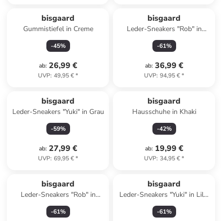
bisgaard
bisgaard
Gummistiefel in Creme
Leder-Sneakers "Rob" in
Dunkelblau
-
45
%
-
61
%
26,99 €
36,99 €
ab
:
ab
:
UVP
:
49,95 €
*
UVP
:
94,95 €
*
bisgaard
bisgaard
Leder-Sneakers "Yuki" in Grau
Hausschuhe in Khaki
-
59
%
-
42
%
27,99 €
19,99 €
ab
:
ab
:
UVP
:
69,95 €
*
UVP
:
34,95 €
*
bisgaard
bisgaard
Leder-Sneakers "Rob" in
Leder-Sneakers "Yuki" in Lila/
Hellblau
Orange
-
61
%
-
61
%