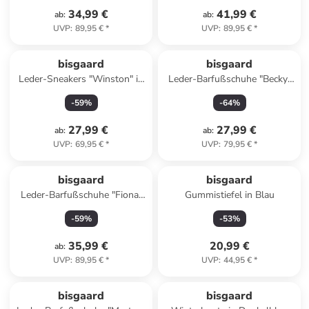
34,99 €
41,99 €
ab
:
ab
:
UVP
:
89,95 €
*
UVP
:
89,95 €
*
bisgaard
bisgaard
Leder-Sneakers "Winston" in
Leder-Barfußschuhe "Becky"
Grau
in Grün
-
59
%
-
64
%
27,99 €
27,99 €
ab
:
ab
:
UVP
:
69,95 €
*
UVP
:
79,95 €
*
bisgaard
bisgaard
Leder-Barfußschuhe "Fiona"
Gummistiefel in Blau
in Blau
-
59
%
-
53
%
35,99 €
20,99 €
ab
:
UVP
:
89,95 €
*
UVP
:
44,95 €
*
family
rabatt
bisgaard
bisgaard