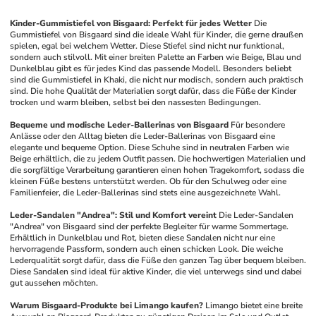
Kinder-Gummistiefel von Bisgaard: Perfekt für jedes Wetter
Die 
Gummistiefel von Bisgaard sind die ideale Wahl für Kinder, die gerne draußen 
spielen, egal bei welchem Wetter. Diese Stiefel sind nicht nur funktional, 
sondern auch stilvoll. Mit einer breiten Palette an Farben wie Beige, Blau und 
Dunkelblau gibt es für jedes Kind das passende Modell. Besonders beliebt 
sind die Gummistiefel in Khaki, die nicht nur modisch, sondern auch praktisch 
sind. Die hohe Qualität der Materialien sorgt dafür, dass die Füße der Kinder 
trocken und warm bleiben, selbst bei den nassesten Bedingungen. 
Bequeme und modische Leder-Ballerinas von Bisgaard
Für besondere 
Anlässe oder den Alltag bieten die Leder-Ballerinas von Bisgaard eine 
elegante und bequeme Option. Diese Schuhe sind in neutralen Farben wie 
Beige erhältlich, die zu jedem Outfit passen. Die hochwertigen Materialien und 
die sorgfältige Verarbeitung garantieren einen hohen Tragekomfort, sodass die 
kleinen Füße bestens unterstützt werden. Ob für den Schulweg oder eine 
Familienfeier, die Leder-Ballerinas sind stets eine ausgezeichnete Wahl.
Leder-Sandalen "Andrea": Stil und Komfort vereint
Die Leder-Sandalen 
"Andrea" von Bisgaard sind der perfekte Begleiter für warme Sommertage. 
Erhältlich in Dunkelblau und Rot, bieten diese Sandalen nicht nur eine 
hervorragende Passform, sondern auch einen schicken Look. Die weiche 
Lederqualität sorgt dafür, dass die Füße den ganzen Tag über bequem bleiben. 
Diese Sandalen sind ideal für aktive Kinder, die viel unterwegs sind und dabei 
gut aussehen möchten.
Warum Bisgaard-Produkte bei Limango kaufen?
Limango bietet eine breite 