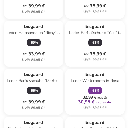
39,99 €
38,99 €
ab
:
ab
:
UVP
:
89,95 €
*
UVP
:
89,95 €
*
bisgaard
bisgaard
Leder-Halbsandalen "Richy" in
Leder-Barfußschuhe "Yuki" in
Orange
Blau
-
59
%
-
63
%
33,99 €
35,99 €
ab
:
ab
:
UVP
:
84,95 €
*
UVP
:
99,95 €
*
family
rabatt
bisgaard
bisgaard
Leder-Barfußschuhe "Morten"
Leder-Winterboots in Rosa
in Lila/ Creme
-
55
%
-
65
%
32,99 €
regulär
39,99 €
30,99 €
ab
:
mit family
UVP
:
89,95 €
*
UVP
:
89,95 €
*
family
rabatt
bisgaard
bisgaard