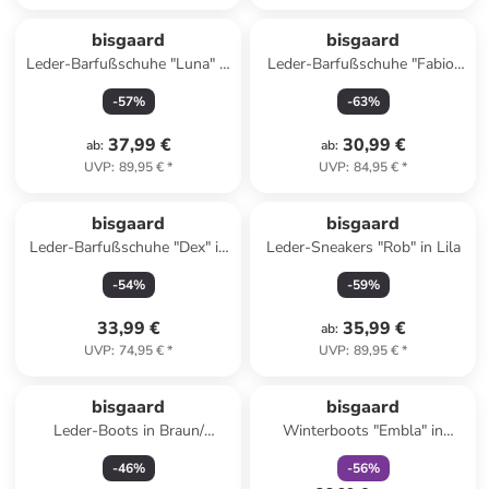
bisgaard
bisgaard
Leder-Barfußschuhe "Luna" in
Leder-Barfußschuhe "Fabio"
Orange
in Grün
-
57
%
-
63
%
37,99 €
30,99 €
ab
:
ab
:
UVP
:
89,95 €
*
UVP
:
84,95 €
*
bisgaard
bisgaard
Leder-Barfußschuhe "Dex" in
Leder-Sneakers "Rob" in Lila
Rosa
-
54
%
-
59
%
33,99 €
35,99 €
ab
:
UVP
:
74,95 €
*
UVP
:
89,95 €
*
family
rabatt
bisgaard
bisgaard
Leder-Boots in Braun/
Winterboots "Embla" in
Anthrazit
Dunkelblau
-
46
%
-
56
%