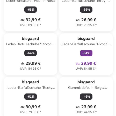
Leder-Sneakers "Rob" in Rosa
Leder-Barfußschuhe "Elroy" in
Beige/ Pink
-
63
%
-
66
%
32,99 €
26,99 €
ab
:
ab
:
UVP
:
89,95 €
*
UVP
:
79,95 €
*
family
exklusiv
bisgaard
bisgaard
Leder-Barfußschuhe "Ricco" in
Leder-Barfußschuhe "Ricco" in
Rosa
Blau
-
64
%
-
64
%
29,99 €
29,99 €
ab
:
ab
:
UVP
:
84,95 €
*
UVP
:
84,95 €
*
bisgaard
bisgaard
Leder-Barfußschuhe "Becky"
Gummistiefel in Beige/
in Rosa
Hellbraun
-
61
%
-
46
%
30,99 €
23,99 €
ab
:
ab
:
UVP
:
79,95 €
*
UVP
:
44,95 €
*