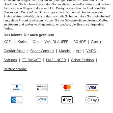
Auswahl an Bisgaard-Produkten zu günstigen Preisen im Sale und Outlet. 
Hier finden Sie hochwertige Kinder-Gummistiefel, Leder-Ballerinas und Leder-
Sandalen von Bisgaard, die sowohl im Design als auch in der Funktionalität 
überzeugen. Der Kauf bei Limango garantiert nicht nur ein hervorragendes 
Preis-Leistungs-Verhältnis, sondern auch die Sicherheit, dass Sie originale und 
langlebige Produkte erhalten. Nutzen Sie die Gelegenheit, im Limango Outlet 
zu stöbern und exklusive Angebote zu entdecken, die Sie sonst nirgendwo 
finden.
Das könnte Dir auch gefallen
:
KOEL
Kmins
Ciao
WALDLÄUFER
ROHDE
Ganter
Comfortfusse
Gabor Comfort
Mandel
Ara
VADO
Softinos
TT. BAGATT
HAFLINGER
Gabor Fashion
Barfussschuhe