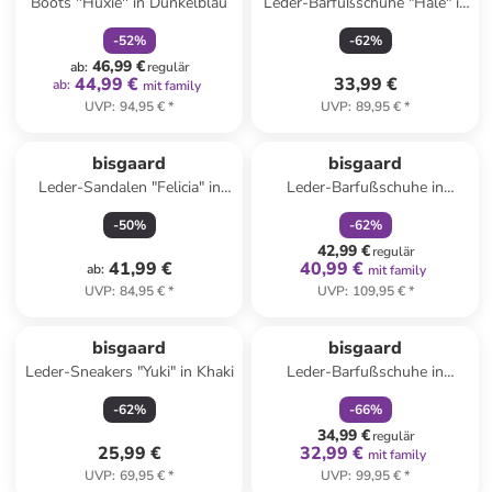
Boots ''Huxie'' in Dunkelblau
Leder-Barfußschuhe "Hale" in
Dunkelblau
-
52
%
-
62
%
46,99 €
ab
:
regulär
44,99 €
33,99 €
ab
:
mit family
UVP
:
94,95 €
*
UVP
:
89,95 €
*
family
rabatt
bisgaard
bisgaard
Leder-Sandalen "Felicia" in
Leder-Barfußschuhe in
Gold/ Rosa
Bordeaux
-
50
%
-
62
%
42,99 €
regulär
41,99 €
40,99 €
ab
:
mit family
UVP
:
84,95 €
*
UVP
:
109,95 €
*
family
rabatt
bisgaard
bisgaard
Leder-Sneakers "Yuki" in Khaki
Leder-Barfußschuhe in
Hellbraun
-
62
%
-
66
%
34,99 €
regulär
25,99 €
32,99 €
mit family
UVP
:
69,95 €
*
UVP
:
99,95 €
*