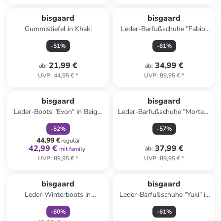
bisgaard
bisgaard
Gummistiefel in Khaki
Leder-Barfußschuhe "Fabio"
in Orange
-
51
%
-
61
%
21,99 €
34,99 €
ab
:
ab
:
UVP
:
44,95 €
*
UVP
:
89,95 €
*
family
rabatt
bisgaard
bisgaard
Leder-Boots "Evon" in Beige/
Leder-Barfußschuhe "Morten"
Schwarz
in Creme/ Orange
-
52
%
-
57
%
44,99 €
regulär
42,99 €
37,99 €
ab
:
mit family
UVP
:
89,95 €
*
UVP
:
89,95 €
*
family
rabatt
Reserviert
bisgaard
bisgaard
Leder-Winterboots in
Leder-Barfußschuhe "Yuki" in
Rosegold
Khaki
-
60
%
-
61
%