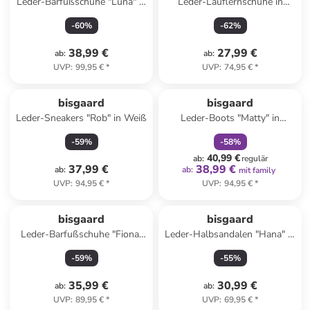
Leder-Barfußschuhe "Luna" in
Leder-Lauflernschuhe in
Rosa
Dunkelblau
-
60
%
-
62
%
38,99 €
27,99 €
ab
:
ab
:
UVP
:
99,95 €
*
UVP
:
74,95 €
*
family
rabatt
bisgaard
bisgaard
Leder-Sneakers "Rob" in Weiß
Leder-Boots "Matty" in
Dunkelblau
-
59
%
-
58
%
40,99 €
ab
:
regulär
37,99 €
38,99 €
ab
:
ab
:
mit family
UVP
:
94,95 €
*
UVP
:
94,95 €
*
bisgaard
bisgaard
Leder-Barfußschuhe "Fiona"
Leder-Halbsandalen "Hana" in
in Blau
Hellblau
-
59
%
-
55
%
35,99 €
30,99 €
ab
:
ab
:
UVP
:
89,95 €
*
UVP
:
69,95 €
*