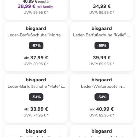
40,99 €
regulär
38,99 €
34,99 €
mit family
UVP
:
99,95 €
*
UVP
:
89,95 €
*
bisgaard
bisgaard
Leder-Barfußschuhe "Morten"
Leder-Barfußschuhe "Kylie" in
in Blau
Dunkelblau
-
57
%
-
55
%
37,99 €
39,99 €
ab
:
UVP
:
89,95 €
*
UVP
:
89,95 €
*
bisgaard
bisgaard
Leder-Barfußschuhe "Hale" in
Leder-Winterboots in
Hellbraun
Rosegold
-
54
%
-
54
%
33,99 €
40,99 €
ab
:
ab
:
UVP
:
74,95 €
*
UVP
:
89,95 €
*
bisgaard
bisgaard