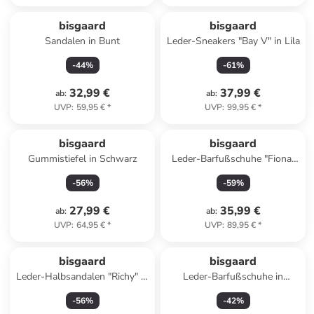
bisgaard
bisgaard
Sandalen in Bunt
Leder-Sneakers "Bay V" in Lila
-
44
%
-
61
%
32,99 €
37,99 €
ab
:
ab
:
UVP
:
59,95 €
*
UVP
:
99,95 €
*
bisgaard
bisgaard
Gummistiefel in Schwarz
Leder-Barfußschuhe "Fiona"
in Orange/ Creme
-
56
%
-
59
%
27,99 €
35,99 €
ab
:
ab
:
UVP
:
64,95 €
*
UVP
:
89,95 €
*
bisgaard
bisgaard
Leder-Halbsandalen "Richy" in
Leder-Barfußschuhe in
Khaki
Hellbraun
-
56
%
-
42
%