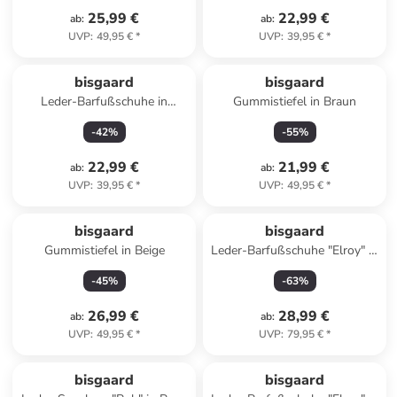
25,99 €
22,99 €
ab
:
ab
:
UVP
:
49,95 €
*
UVP
:
39,95 €
*
bisgaard
bisgaard
Leder-Barfußschuhe in
Gummistiefel in Braun
Dunkelblau
-
42
%
-
55
%
22,99 €
21,99 €
ab
:
ab
:
UVP
:
39,95 €
*
UVP
:
49,95 €
*
bisgaard
bisgaard
Gummistiefel in Beige
Leder-Barfußschuhe "Elroy" in
Beige/ Blau
-
45
%
-
63
%
26,99 €
28,99 €
ab
:
ab
:
UVP
:
49,95 €
*
UVP
:
79,95 €
*
bisgaard
bisgaard