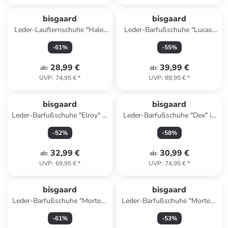
bisgaard
bisgaard
Leder-Lauflernschuhe "Hale"
Leder-Barfußschuhe "Lucas"
in Dunkelblau
in Rosa
-
61
%
-
55
%
28,99 €
39,99 €
ab
:
ab
:
UVP
:
74,95 €
*
UVP
:
89,95 €
*
bisgaard
bisgaard
Leder-Barfußschuhe "Elroy" in
Leder-Barfußschuhe "Dex" in
Beige/ Hellblau
Hellbraun
-
52
%
-
58
%
32,99 €
30,99 €
ab
:
ab
:
UVP
:
69,95 €
*
UVP
:
74,95 €
*
bisgaard
bisgaard
Leder-Barfußschuhe "Morten"
Leder-Barfußschuhe "Morten"
in Rosa
in Beige/ Orange
-
61
%
-
53
%