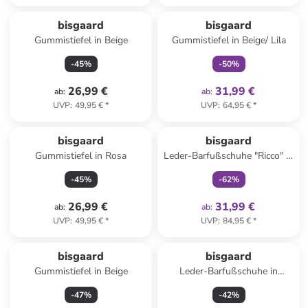
family
exklusiv
bisgaard
bisgaard
Gummistiefel in Beige
Gummistiefel in Beige/ Lila
-
45
%
-
50
%
26,99 €
31,99 €
ab
:
ab
:
UVP
:
49,95 €
*
UVP
:
64,95 €
*
family
exklusiv
bisgaard
bisgaard
Gummistiefel in Rosa
Leder-Barfußschuhe "Ricco" in
Grau
-
45
%
-
62
%
26,99 €
31,99 €
ab
:
ab
:
UVP
:
49,95 €
*
UVP
:
84,95 €
*
bisgaard
bisgaard
Gummistiefel in Beige
Leder-Barfußschuhe in
Orange
-
47
%
-
42
%