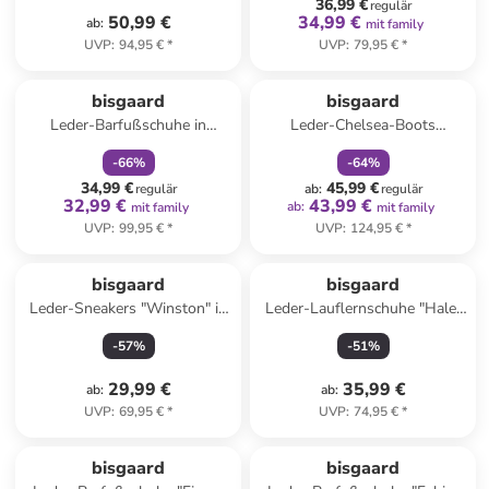
36,99 €
regulär
50,99 €
34,99 €
ab
:
mit family
UVP
:
94,95 €
*
UVP
:
79,95 €
*
family
rabatt
family
rabatt
bisgaard
bisgaard
Leder-Barfußschuhe in
Leder-Chelsea-Boots
Dunkelblau
"Norbert" in Gold
-
66
%
-
64
%
34,99 €
45,99 €
regulär
ab
:
regulär
32,99 €
43,99 €
ab
:
mit family
mit family
UVP
:
99,95 €
*
UVP
:
124,95 €
*
bisgaard
bisgaard
Leder-Sneakers "Winston" in
Leder-Lauflernschuhe "Hale"
Hellbraun
in Khaki
-
57
%
-
51
%
29,99 €
35,99 €
ab
:
ab
:
UVP
:
69,95 €
*
UVP
:
74,95 €
*
bisgaard
bisgaard