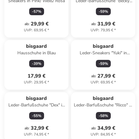
Sneakers in Pink/ Weiß/ Rosa
Leder-Barfußschuhe "Becky"
in Hellblau
-
57
%
-
59
%
29,99 €
31,99 €
ab
:
ab
:
UVP
:
69,95 €
*
UVP
:
79,95 €
*
Reserviert
bisgaard
bisgaard
Hausschuhe in Blau
Leder-Sneakers "Yuki" in
Hellbraun/ Rosa
-
39
%
-
59
%
17,99 €
27,99 €
ab
:
UVP
:
29,95 €
*
UVP
:
69,95 €
*
bisgaard
bisgaard
Leder-Barfußschuhe "Dex" in
Leder-Barfußschuhe "Ricco" in
Khaki
Beige/ Grün
-
55
%
-
58
%
32,99 €
34,99 €
ab
:
ab
:
UVP
:
74,95 €
*
UVP
:
84,95 €
*