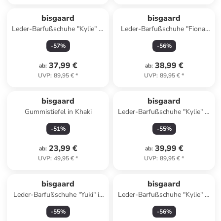
bisgaard
bisgaard
Leder-Barfußschuhe "Kylie" in
Leder-Barfußschuhe "Fiona"
Hellblau
in Khaki/ Creme
-
57
%
-
56
%
37,99 €
38,99 €
ab
:
ab
:
UVP
:
89,95 €
*
UVP
:
89,95 €
*
bisgaard
bisgaard
Gummistiefel in Khaki
Leder-Barfußschuhe "Kylie" in
Rosa
-
51
%
-
55
%
23,99 €
39,99 €
ab
:
ab
:
UVP
:
49,95 €
*
UVP
:
89,95 €
*
bisgaard
bisgaard
Leder-Barfußschuhe "Yuki" in
Leder-Barfußschuhe "Kylie" in
Grau/ Hellblau
Grau
-
55
%
-
56
%