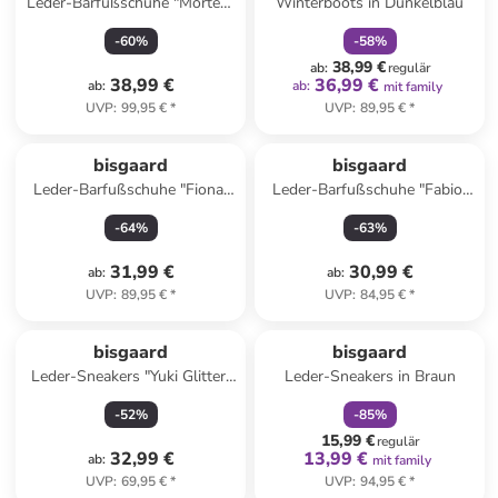
Leder-Barfußschuhe "Morten"
Winterboots in Dunkelblau
in Creme/ Hellblau
-
60
%
-
58
%
38,99 €
ab
:
regulär
38,99 €
36,99 €
ab
:
ab
:
mit family
UVP
:
99,95 €
*
UVP
:
89,95 €
*
bisgaard
bisgaard
Leder-Barfußschuhe "Fiona"
Leder-Barfußschuhe "Fabio"
in Rosa
in Rosa
-
64
%
-
63
%
31,99 €
30,99 €
ab
:
ab
:
UVP
:
89,95 €
*
UVP
:
84,95 €
*
family
rabatt
bisgaard
bisgaard
Leder-Sneakers "Yuki Glitter"
Leder-Sneakers in Braun
in Lila/ Beige
-
52
%
-
85
%
15,99 €
regulär
32,99 €
13,99 €
ab
:
mit family
UVP
:
69,95 €
*
UVP
:
94,95 €
*