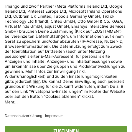
Rechtliches
Kundenservice
Shop
Aktionen
Travel
limango.nl
limango.pl