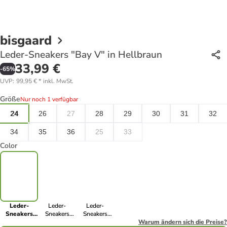
bisgaard
Leder-Sneakers "Bay V" in Hellbraun
33,99 €
-
65
%
UVP
:
99,95 €
*
inkl. MwSt.
Größe
Nur noch 1 verfügbar
24
26
27
28
29
30
31
32
34
35
36
25
33
Color
Leder-
Leder-
Leder-
Sneakers
Sneakers
Sneakers
"Bay V" in
"Bay V" in
"Bay V" in
Warum ändern sich die Preise?