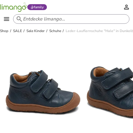
family
Shop
SALE
Sale Kinder
Schuhe
Leder-Lauflernschuhe "Hale" in Dunkel