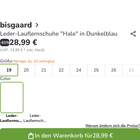
bisgaard
Leder-Lauflernschuhe "Hale" in Dunkelblau
28,99 €
-
61
%
UVP
:
74,95 €
*
inkl. MwSt.
Größe
Weniger als 10 verfügbar
19
20
21
22
24
25
26
23
Color
Leder-
Leder-
Lauflernschuhe
Lauflernschuhe
"Hale" in
"Hale V" in
Warum ändern sich die Preise?
Dunkelblau
Hellbraun
In den Warenkorb für
28,99 €