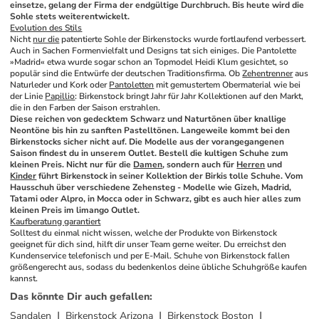
einsetze, gelang der Firma der endgültige Durchbruch. Bis heute wird die 
Sohle stets weiterentwickelt.
Evolution des Stils
Nicht 
nur die
 patentierte Sohle der Birkenstocks wurde fortlaufend verbessert. 
Auch in Sachen Formenvielfalt und Designs tat sich einiges. Die Pantolette 
»Madrid« etwa wurde sogar schon an Topmodel Heidi Klum gesichtet, so 
populär sind die Entwürfe der deutschen Traditionsfirma. Ob 
Zehentrenner
 aus 
Naturleder und Kork oder 
Pantoletten
 mit gemustertem Obermaterial wie bei 
der Linie 
Papillio
: Birkenstock bringt Jahr für Jahr Kollektionen auf den Markt, 
die in den Farben der Saison erstrahlen.
Diese reichen von gedecktem Schwarz und Naturtönen über knallige 
Neontöne bis hin zu sanften Pastelltönen. Langeweile kommt bei den 
Birkenstocks sicher nicht auf. Die Modelle aus der vorangegangenen 
Saison findest du in unserem Outlet. Bestell die kultigen Schuhe zum 
kleinen Preis. Nicht nur für die 
Damen
, sondern auch für 
Herren
 und 
Kinder
 führt Birkenstock in seiner Kollektion der Birkis tolle Schuhe. Vom 
Hausschuh über verschiedene Zehensteg - Modelle wie Gizeh, Madrid, 
Tatami oder Alpro, in Mocca oder in Schwarz, gibt es auch hier alles zum 
kleinen Preis im limango Outlet. 
Kaufberatung garantiert
Solltest du einmal nicht wissen, welche der Produkte von Birkenstock 
geeignet für dich sind, hilft dir unser Team gerne weiter. Du erreichst den 
Kundenservice telefonisch und per E-Mail. Schuhe von Birkenstock fallen 
größengerecht aus, sodass du bedenkenlos deine übliche Schuhgröße kaufen 
kannst.
Das könnte Dir auch gefallen
:
Sandalen
Birkenstock Arizona
Birkenstock Boston