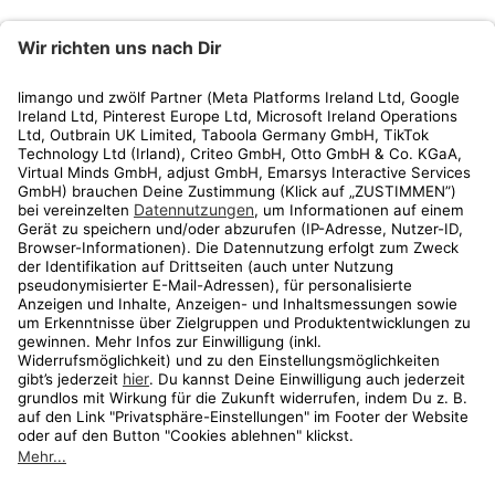
limango
Rechtliches
Kundenservice
Shop
Aktionen
Travel