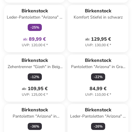
family
exklusiv
Birkenstock
Birkenstock
Leder-Pantoletten "Arizona" in
Komfort Stiefel in schwarz
Schwarz - Weite N
-
25
%
89,99 €
129,95 €
ab
:
ab
:
UVP
:
120,00 €
*
UVP
:
130,00 €
*
Birkenstock
Birkenstock
Zehentrenner "Gizeh" in Beige
Pantoletten "Arizona" in Grau
- Weite N
- Weite S
-
12
%
-
22
%
109,95 €
84,99 €
ab
:
UVP
:
125,00 €
*
UVP
:
110,00 €
*
Birkenstock
Birkenstock
Pantoletten "Arizona" in
Leder-Pantoletten "Arizona" in
Schwarz
Braun
-
36
%
-
26
%