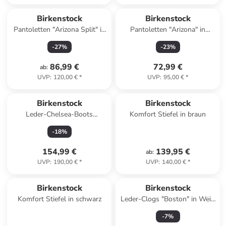
Birkenstock
Birkenstock
Pantoletten "Arizona Split" in
Pantoletten "Arizona" in
Schwarz in Schwarz
Schwarz - Weite N
-
27
%
-
23
%
86,99 €
72,99 €
ab
:
UVP
:
120,00 €
*
UVP
:
95,00 €
*
Birkenstock
Birkenstock
Leder-Chelsea-Boots
Komfort Stiefel in braun
"Highwood" in Braun - Weite
-
18
%
S
154,99 €
139,95 €
ab
:
UVP
:
190,00 €
*
UVP
:
140,00 €
*
Birkenstock
Birkenstock
Komfort Stiefel in schwarz
Leder-Clogs "Boston" in Weiß
- Weite S
-
7
%