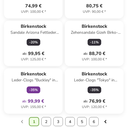
74,99 €
80,75 €
UVP
:
100,00 €
*
UVP
:
90,00 €
*
Birkenstock
Birkenstock
Sandale Arizona Fettleder
Zehensandale Gizeh Birko-
normal in braun
Flor Nubuk normal in braun
-
20
%
-
11
%
99,95 €
88,70 €
ab
:
ab
:
UVP
:
125,00 €
*
UVP
:
100,00 €
*
family
exklusiv
Birkenstock
Birkenstock
Leder-Clogs "Buckley" in
Leder-Clogs "Tokyo" in
Beige
Dunkelblau
-
35
%
-
35
%
99,99 €
76,99 €
ab
:
ab
:
UVP
:
155,00 €
*
UVP
:
120,00 €
*
1
2
3
4
5
6