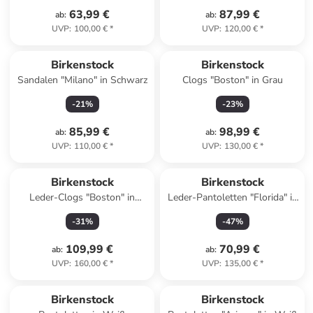
63,99 €
87,99 €
ab
:
ab
:
UVP
:
100,00 €
*
UVP
:
120,00 €
*
Birkenstock
Birkenstock
Sandalen "Milano" in Schwarz
Clogs "Boston" in Grau
-
21
%
-
23
%
85,99 €
98,99 €
ab
:
ab
:
UVP
:
110,00 €
*
UVP
:
130,00 €
*
Birkenstock
Birkenstock
Leder-Clogs "Boston" in
Leder-Pantoletten "Florida" in
Braun - Weite S
Beige
-
31
%
-
47
%
109,99 €
70,99 €
ab
:
ab
:
UVP
:
160,00 €
*
UVP
:
135,00 €
*
Birkenstock
Birkenstock