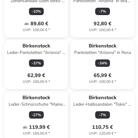
Zehensandale Gizeh Birko-
Pantoletten "Arizona" in Braun
Flor Lack schmal in weiss
- Weite S
-
10
%
-
7
%
89,60 €
92,80 €
ab
:
UVP
:
100,00 €
*
UVP
:
100,00 €
*
Birkenstock
Birkenstock
Leder-Pantoletten "Arizona" in
Pantoletten "Arizona" in Rosa
Beige
-
37
%
-
34
%
62,99 €
65,99 €
UVP
:
100,00 €
*
UVP
:
100,00 €
*
Birkenstock
Birkenstock
Leder-Schnürschuhe "Maine"
Leder-Halbsandalen "Tokio" in
in Beige
Schwarz
-
27
%
-
7
%
119,99 €
110,75 €
ab
:
UVP
:
165,00 €
*
UVP
:
120,00 €
*