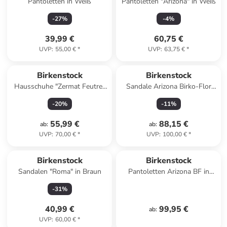
Pantoletten in Weiß
Pantoletten "Arizona" in Weiß
-
27
%
-
4
%
39,99 €
60,75 €
UVP
:
55,00 €
*
UVP
:
63,75 €
*
Birkenstock
Birkenstock
Hausschuhe "Zermat Feutre"
Sandale Arizona Birko-Flor
in Grau
Nubuk normal in braun
-
20
%
-
11
%
55,99 €
88,15 €
ab
:
ab
:
UVP
:
70,00 €
*
UVP
:
100,00 €
*
Birkenstock
Birkenstock
Sandalen "Roma" in Braun
Pantoletten Arizona BF in
stone
-
31
%
40,99 €
99,95 €
ab
:
UVP
:
60,00 €
*