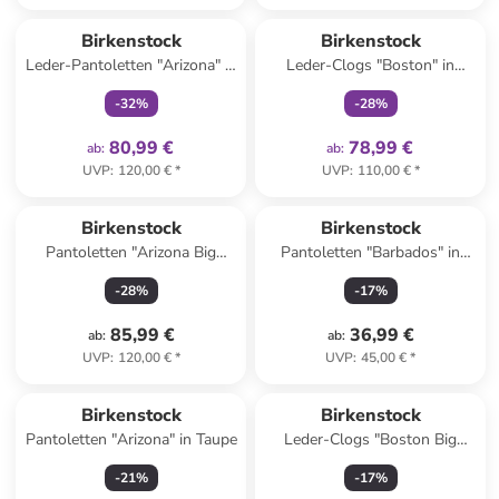
family
exklusiv
family
exklusiv
Birkenstock
Birkenstock
Leder-Pantoletten "Arizona" in
Leder-Clogs "Boston" in
Schwarz - Weite S
Schwarz - Weite N
-
32
%
-
28
%
80,99 €
78,99 €
ab
:
ab
:
UVP
:
120,00 €
*
UVP
:
110,00 €
*
Birkenstock
Birkenstock
Pantoletten "Arizona Big
Pantoletten "Barbados" in
Buckle" in Rosa
Schwarz
-
28
%
-
17
%
85,99 €
36,99 €
ab
:
ab
:
UVP
:
120,00 €
*
UVP
:
45,00 €
*
Birkenstock
Birkenstock
Pantoletten "Arizona" in Taupe
Leder-Clogs "Boston Big
Buckle" in Sand
-
21
%
-
17
%