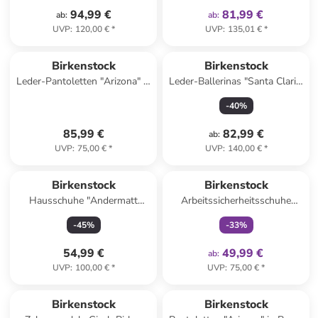
94,99 €
81,99 €
ab
:
ab
:
UVP
:
120,00 €
*
UVP
:
135,01 €
*
Birkenstock
Birkenstock
Leder-Pantoletten "Arizona" in
Leder-Ballerinas "Santa Clarit"
Schwarz - Weite S
in Rosa
-
40
%
85,99 €
82,99 €
ab
:
UVP
:
75,00 €
*
UVP
:
140,00 €
*
family
exklusiv
Birkenstock
Birkenstock
Hausschuhe "Andermatt
Arbeitssicherheitsschuhe
Standard" in Grau
"A640" in Schwarz - Weite N
-
45
%
-
33
%
54,99 €
49,99 €
ab
:
UVP
:
100,00 €
*
UVP
:
75,00 €
*
Birkenstock
Birkenstock