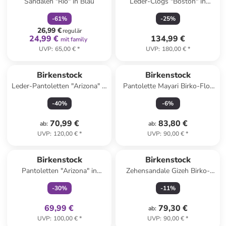
Sandalen "Rio" in Blau
Leder-Clogs "Boston" in
Taupe
-
61
%
-
25
%
26,99 €
regulär
24,99 €
134,99 €
mit family
UVP
:
65,00 €
*
UVP
:
180,00 €
*
Birkenstock
Birkenstock
Leder-Pantoletten "Arizona" in
Pantolette Mayari Birko-Flor
Hellbraun
normal in schwarz
-
40
%
-
6
%
70,99 €
83,80 €
ab
:
ab
:
UVP
:
120,00 €
*
UVP
:
90,00 €
*
family
exklusiv
Birkenstock
Birkenstock
Pantoletten "Arizona" in
Zehensandale Gizeh Birko-
Schwarz
Flor normal in schwarz
-
30
%
-
11
%
69,99 €
79,30 €
ab
:
UVP
:
100,00 €
*
UVP
:
90,00 €
*