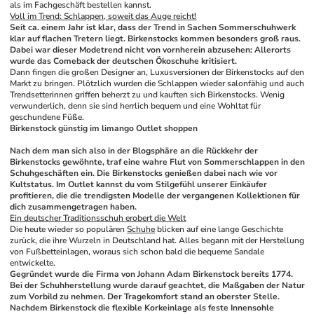
als im Fachgeschäft bestellen kannst.
Voll im Trend: Schlappen, soweit das Auge reicht!
Seit ca. einem Jahr ist klar, dass der Trend in Sachen Sommerschuhwerk 
klar auf flachen Tretern liegt. Birkenstocks kommen besonders groß raus. 
Dabei war dieser Modetrend nicht von vornherein abzusehen: Allerorts 
wurde das Comeback der deutschen Ökoschuhe kritisiert.
Dann fingen die großen Designer an, Luxusversionen der Birkenstocks auf den 
Markt zu bringen. Plötzlich wurden die Schlappen wieder salonfähig und auch 
Trendsetterinnen griffen beherzt zu und kauften sich Birkenstocks. Wenig 
verwunderlich, denn sie sind herrlich bequem und eine Wohltat für 
geschundene Füße. 
Birkenstock günstig im limango Outlet shoppen
Nach dem man sich also in der Blogsphäre an die Rückkehr der 
Birkenstocks gewöhnte, traf eine wahre Flut von Sommerschlappen in den 
Schuhgeschäften ein. Die Birkenstocks genießen dabei nach wie vor 
Kultstatus. Im Outlet kannst du vom Stilgefühl unserer Einkäufer 
profitieren, die die trendigsten Modelle der vergangenen Kollektionen für 
dich zusammengetragen haben.
Ein deutscher Traditionsschuh erobert die Welt
Die heute wieder so populären 
Schuhe
 blicken auf eine lange Geschichte 
zurück, die ihre Wurzeln in Deutschland hat. Alles begann mit der Herstellung 
von Fußbetteinlagen, woraus sich schon bald die bequeme Sandale 
entwickelte. 
Gegründet wurde die Firma von Johann Adam Birkenstock bereits 1774. 
Bei der Schuhherstellung wurde darauf geachtet, die Maßgaben der Natur 
zum Vorbild zu nehmen. Der Tragekomfort stand an oberster Stelle. 
Nachdem Birkenstock die flexible Korkeinlage als feste Innensohle 