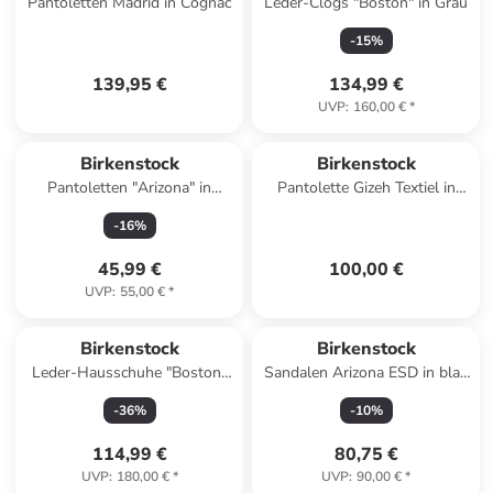
Pantoletten Madrid in Cognac
Leder-Clogs "Boston" in Grau
-
15
%
139,95 €
134,99 €
UVP
:
160,00 €
*
Birkenstock
Birkenstock
Pantoletten "Arizona" in
Pantolette Gizeh Textiel in
Dunkelblau
Surf Green
-
16
%
45,99 €
100,00 €
UVP
:
55,00 €
*
Birkenstock
Birkenstock
Leder-Hausschuhe "Boston"
Sandalen Arizona ESD in blau
in Hellbraun - Weite S
in blau
-
36
%
-
10
%
114,99 €
80,75 €
UVP
:
180,00 €
*
UVP
:
90,00 €
*