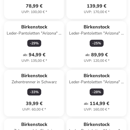
78,99 €
139,99 €
UVP
:
100,00 €
*
UVP
:
170,00 €
*
Birkenstock
Birkenstock
Leder-Pantoletten "Arizona" in
Leder-Pantoletten "Arizona" in
Beige - Weite N
Grau
-
29
%
-
25
%
94,99 €
89,99 €
ab
:
ab
:
UVP
:
135,00 €
*
UVP
:
120,00 €
*
Birkenstock
Birkenstock
Zehentrenner in Schwarz
Leder-Pantoletten "Arizona" in
Braun - Weite S
-
33
%
-
28
%
39,99 €
114,99 €
ab
:
UVP
:
60,00 €
*
UVP
:
160,00 €
*
Birkenstock
Birkenstock