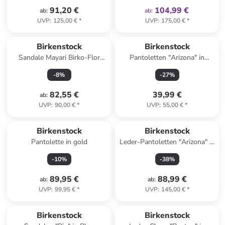
91,20 €
104,99 €
ab
:
ab
:
UVP
:
125,00 €
*
UVP
:
175,00 €
*
Reserviert
Birkenstock
Birkenstock
Sandale Mayari Birko-Flor
Pantoletten "Arizona" in
Metallic normal in braun
Dunkelblau - Weite N
-
8
%
-
27
%
82,55 €
39,99 €
ab
:
UVP
:
90,00 €
*
UVP
:
55,00 €
*
Birkenstock
Birkenstock
Pantolette in gold
Leder-Pantoletten "Arizona" in
Hellbraun
-
10
%
-
38
%
89,95 €
88,99 €
ab
:
ab
:
UVP
:
99,95 €
*
UVP
:
145,00 €
*
family
rabatt
Birkenstock
Birkenstock