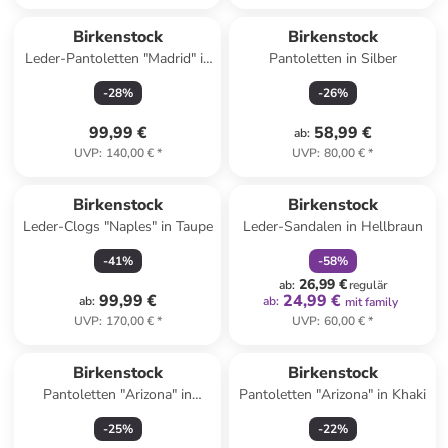
Birkenstock
Birkenstock
Leder-Pantoletten "Madrid" in
Pantoletten in Silber
Schwarz - Weite S
-
28
%
-
26
%
99,99 €
58,99 €
ab
:
UVP
:
140,00 €
*
UVP
:
80,00 €
*
family
rabatt
Birkenstock
Birkenstock
Leder-Clogs "Naples" in Taupe
Leder-Sandalen in Hellbraun
-
41
%
-
58
%
26,99 €
ab
:
regulär
99,99 €
24,99 €
ab
:
ab
:
mit family
UVP
:
170,00 €
*
UVP
:
60,00 €
*
Birkenstock
Birkenstock
Pantoletten "Arizona" in
Pantoletten "Arizona" in Khaki
Schwarz
-
25
%
-
22
%