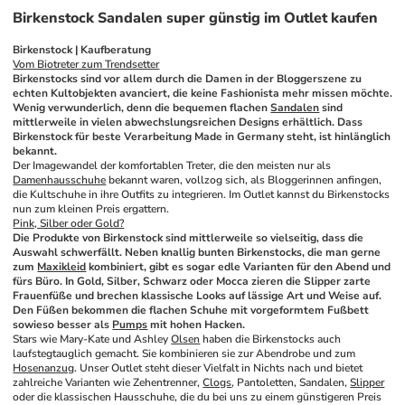
Birkenstock Sandalen super günstig im Outlet kaufen
Birkenstock | Kaufberatung
Vom Biotreter zum Trendsetter
Birkenstocks sind vor allem durch die Damen in der Bloggerszene zu 
echten Kultobjekten avanciert, die keine Fashionista mehr missen möchte. 
Wenig verwunderlich, denn die bequemen flachen 
Sandalen
 sind 
mittlerweile in vielen abwechslungsreichen Designs erhältlich. Dass 
Birkenstock für beste Verarbeitung Made in Germany steht, ist hinlänglich 
bekannt.
Der Imagewandel der komfortablen Treter, die den meisten nur als 
Damenhausschuhe
 bekannt waren, vollzog sich, als Bloggerinnen anfingen, 
die Kultschuhe in ihre Outfits zu integrieren. Im Outlet kannst du Birkenstocks 
nun zum kleinen Preis ergattern.
Pink, Silber oder Gold?
Die Produkte von Birkenstock sind mittlerweile so vielseitig, dass die 
Auswahl schwerfällt. Neben knallig bunten Birkenstocks, die man gerne 
zum 
Maxikleid
 kombiniert, gibt es sogar edle Varianten für den Abend und 
fürs Büro. In Gold, Silber, Schwarz oder Mocca zieren die Slipper zarte 
Frauenfüße und brechen klassische Looks auf lässige Art und Weise auf. 
Den Füßen bekommen die flachen Schuhe mit vorgeformtem Fußbett 
sowieso besser als 
Pumps
 mit hohen Hacken. 
Stars wie Mary-Kate und Ashley 
Olsen
 haben die Birkenstocks auch 
laufstegtauglich gemacht. Sie kombinieren sie zur Abendrobe und zum 
Hosenanzug
. Unser Outlet steht dieser Vielfalt in Nichts nach und bietet 
zahlreiche Varianten wie Zehentrenner, 
Clogs
, Pantoletten, Sandalen, 
Slipper
oder die klassischen Hausschuhe, die du bei uns zu einem günstigeren Preis 