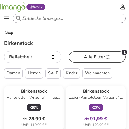
family
Shop
Birkenstock
1
Beliebtheit
Alle Filter
Damen
Herren
SALE
Kinder
Weihnachten
family
exklusiv
Birkenstock
Birkenstock
Pantoletten "Arizona" in Taupe
Leder-Pantoletten "Arizona" in
- Weite S
Braun - Weite S
-
28
%
-
23
%
78,99 €
91,99 €
ab
:
ab
:
UVP
:
110,00 €
*
UVP
:
120,00 €
*