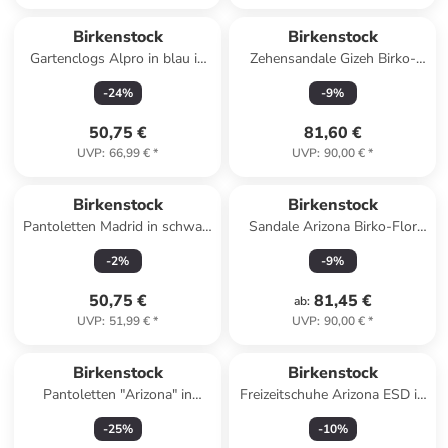
Birkenstock
Birkenstock
Gartenclogs Alpro in blau in
Zehensandale Gizeh Birko-
blau
Flor Normal in gold
-
24
%
-
9
%
50,75 €
81,60 €
UVP
:
66,99 €
*
UVP
:
90,00 €
*
Birkenstock
Birkenstock
Pantoletten Madrid in schwarz
Sandale Arizona Birko-Flor
in schwarz
Schmal in gold
-
2
%
-
9
%
50,75 €
81,45 €
ab
:
UVP
:
51,99 €
*
UVP
:
90,00 €
*
Birkenstock
Birkenstock
Pantoletten "Arizona" in
Freizeitschuhe Arizona ESD in
Creme
schwarz in schwarz
-
25
%
-
10
%