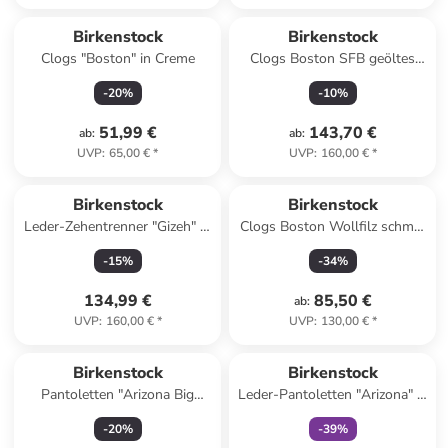
Birkenstock
Birkenstock
Clogs "Boston" in Creme
Clogs Boston SFB geöltes
Nubukleder Weichbettung
-
20
%
-
10
%
normal in grau
51,99 €
143,70 €
ab
:
ab
:
UVP
:
65,00 €
*
UVP
:
160,00 €
*
Birkenstock
Birkenstock
Leder-Zehentrenner "Gizeh" in
Clogs Boston Wollfilz schmal
Beige
in grau
-
15
%
-
34
%
134,99 €
85,50 €
ab
:
UVP
:
160,00 €
*
UVP
:
130,00 €
*
family
exklusiv
Birkenstock
Birkenstock
Pantoletten "Arizona Big
Leder-Pantoletten "Arizona" in
Buckle" in Weiß
Schwarz - Weite S
-
20
%
-
39
%