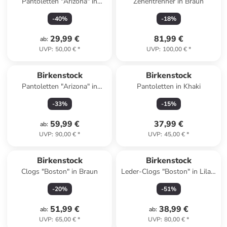
Pantoletten "Arizona" in
Zehentrenner in Braun
Dunkelblau
-
40
%
-
18
%
29,99 €
81,99 €
ab
:
UVP
:
50,00 €
*
UVP
:
100,00 €
*
Birkenstock
Birkenstock
Pantoletten "Arizona" in
Pantoletten in Khaki
Dunkelblau - Weite S
-
33
%
-
15
%
59,99 €
37,99 €
ab
:
UVP
:
90,00 €
*
UVP
:
45,00 €
*
Reserviert
Birkenstock
Birkenstock
Clogs "Boston" in Braun
Leder-Clogs "Boston" in Lila -
Weite S
-
20
%
-
51
%
51,99 €
38,99 €
ab
:
ab
:
UVP
:
65,00 €
*
UVP
:
80,00 €
*