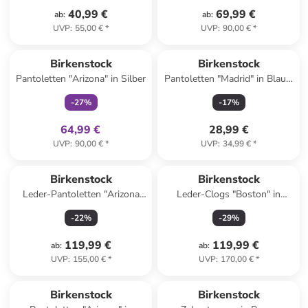
40,99 €
69,99 €
ab
:
ab
:
UVP
:
55,00 €
*
UVP
:
90,00 €
*
family
exklusiv
Reserviert
Birkenstock
Birkenstock
Pantoletten "Arizona" in Silber
Pantoletten "Madrid" in Blau -
Weite S
-
27
%
-
17
%
64,99 €
28,99 €
UVP
:
90,00 €
*
UVP
:
34,99 €
*
Birkenstock
Birkenstock
Leder-Pantoletten "Arizona
Leder-Clogs "Boston" in
Big Buckle" in Beige
Braun
-
22
%
-
29
%
119,99 €
119,99 €
ab
:
ab
:
UVP
:
155,00 €
*
UVP
:
170,00 €
*
Birkenstock
Birkenstock