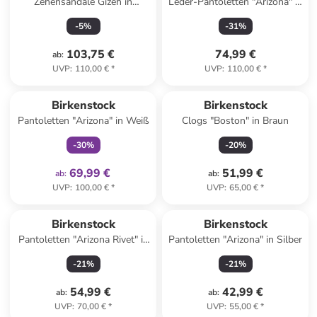
Zehensandale Gizeh in
Leder-Pantoletten "Arizona" in
schwarz
Dunkelbraun - Weite N
-
5
%
-
31
%
103,75 €
74,99 €
ab
:
UVP
:
110,00 €
*
UVP
:
110,00 €
*
family
exklusiv
Birkenstock
Birkenstock
Pantoletten "Arizona" in Weiß
Clogs "Boston" in Braun
-
30
%
-
20
%
69,99 €
51,99 €
ab
:
ab
:
UVP
:
100,00 €
*
UVP
:
65,00 €
*
Birkenstock
Birkenstock
Pantoletten "Arizona Rivet" in
Pantoletten "Arizona" in Silber
Schwarz
-
21
%
-
21
%
54,99 €
42,99 €
ab
:
ab
:
UVP
:
70,00 €
*
UVP
:
55,00 €
*