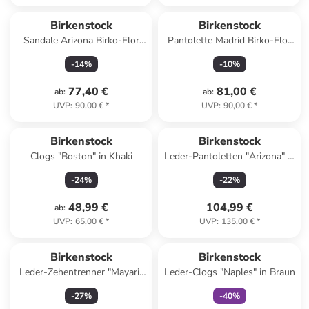
Birkenstock
Birkenstock
Sandale Arizona Birko-Flor
Pantolette Madrid Birko-Flor
normal in schwarz
Nubuk schmal in braun
-
14
%
-
10
%
77,40 €
81,00 €
ab
:
ab
:
UVP
:
90,00 €
*
UVP
:
90,00 €
*
Birkenstock
Birkenstock
Clogs "Boston" in Khaki
Leder-Pantoletten "Arizona" in
Rosa
-
24
%
-
22
%
48,99 €
104,99 €
ab
:
UVP
:
65,00 €
*
UVP
:
135,00 €
*
family
exklusiv
Birkenstock
Birkenstock
Leder-Zehentrenner "Mayari"
Leder-Clogs "Naples" in Braun
in Schwarz
-
27
%
-
40
%