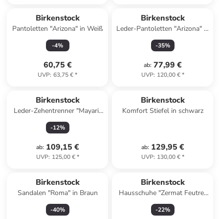
Birkenstock
Birkenstock
Pantoletten "Arizona" in Weiß
Leder-Pantoletten "Arizona" in
Hellbraun
-
4
%
-
35
%
60,75 €
77,99 €
ab
:
UVP
:
63,75 €
*
UVP
:
120,00 €
*
Birkenstock
Birkenstock
Leder-Zehentrenner "Mayari"
Komfort Stiefel in schwarz
in Schwarz
-
12
%
109,15 €
129,95 €
ab
:
ab
:
UVP
:
125,00 €
*
UVP
:
130,00 €
*
Birkenstock
Birkenstock
Sandalen "Roma" in Braun
Hausschuhe "Zermat Feutre"
in Grau
-
40
%
-
22
%