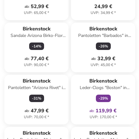
52,99 €
24,99 €
ab
:
UVP
:
65,00 €
*
UVP
:
34,99 €
*
Birkenstock
Birkenstock
Sandale Arizona Birko-Flor
Pantoletten "Barbados" in
normal in schwarz
Schwarz
-
14
%
-
26
%
77,40 €
32,99 €
ab
:
ab
:
UVP
:
90,00 €
*
UVP
:
45,00 €
*
family
exklusiv
Birkenstock
Birkenstock
Pantoletten "Arizona Rivet" in
Leder-Clogs "Boston" in
Schwarz
Braun
-
31
%
-
29
%
47,99 €
119,99 €
ab
:
ab
:
UVP
:
70,00 €
*
UVP
:
170,00 €
*
Birkenstock
Birkenstock