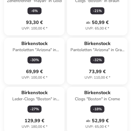
Zehentrenner "Mayari" in Gold
Clogs "Boston" in Braun
-
6
%
-
21
%
93,30 €
50,99 €
ab
:
UVP
:
100,00 €
*
UVP
:
65,00 €
*
Reserviert
Birkenstock
Birkenstock
Pantoletten "Arizona" in
Pantoletten "Arizona" in Grau
Schwarz
- Weite S
-
30
%
-
32
%
69,99 €
73,99 €
UVP
:
100,00 €
*
UVP
:
110,00 €
*
Birkenstock
Birkenstock
Leder-Clogs "Boston" in
Clogs "Boston" in Creme
Taupe
-
27
%
-
18
%
129,99 €
52,99 €
ab
:
UVP
:
180,00 €
*
UVP
:
65,00 €
*