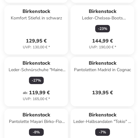
Birkenstock
Birkenstock
Komfort Stiefel in schwarz
Leder-Chelsea-Boots
"Highwood" in Braun - Weite
-
23
%
S
129,95 €
144,99 €
UVP
:
130,00 €
*
UVP
:
190,00 €
*
Birkenstock
Birkenstock
Leder-Schnürschuhe "Maine"
Pantoletten Madrid in Cognac
in Beige
-
27
%
119,99 €
139,95 €
ab
:
UVP
:
165,00 €
*
Birkenstock
Birkenstock
Pantolette Mayari Birko-Flor
Leder-Halbsandalen "Tokio" in
normal in schwarz
Schwarz
-
8
%
-
7
%