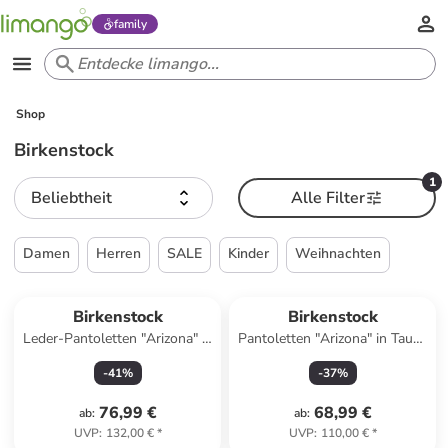
family
Shop
Birkenstock
1
Beliebtheit
Alle Filter
Damen
Herren
SALE
Kinder
Weihnachten
Top deal
Birkenstock
Birkenstock
Leder-Pantoletten "Arizona" in
Pantoletten "Arizona" in Taupe
Braun - Weite S
- Weite S
-
41
%
-
37
%
76,99 €
68,99 €
ab
:
ab
:
UVP
:
132,00 €
*
UVP
:
110,00 €
*