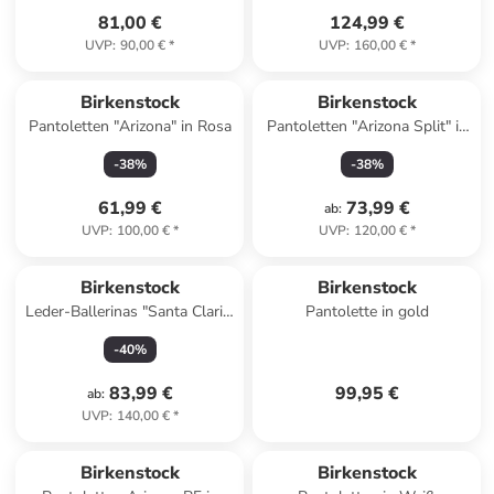
81,00 €
124,99 €
UVP
:
90,00 €
*
UVP
:
160,00 €
*
Birkenstock
Birkenstock
Pantoletten "Arizona" in Rosa
Pantoletten "Arizona Split" in
Schwarz in Schwarz
-
38
%
-
38
%
61,99 €
73,99 €
ab
:
UVP
:
100,00 €
*
UVP
:
120,00 €
*
Birkenstock
Birkenstock
Leder-Ballerinas "Santa Clarit"
Pantolette in gold
in Rosa
-
40
%
83,99 €
99,95 €
ab
:
UVP
:
140,00 €
*
Birkenstock
Birkenstock