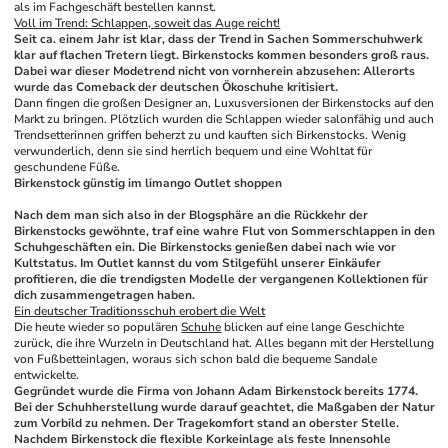
als im Fachgeschäft bestellen kannst.
Voll im Trend: Schlappen, soweit das Auge reicht!
Seit ca. einem Jahr ist klar, dass der Trend in Sachen Sommerschuhwerk 
klar auf flachen Tretern liegt. Birkenstocks kommen besonders groß raus. 
Dabei war dieser Modetrend nicht von vornherein abzusehen: Allerorts 
wurde das Comeback der deutschen Ökoschuhe kritisiert.
Dann fingen die großen Designer an, Luxusversionen der Birkenstocks auf den 
Markt zu bringen. Plötzlich wurden die Schlappen wieder salonfähig und auch 
Trendsetterinnen griffen beherzt zu und kauften sich Birkenstocks. Wenig 
verwunderlich, denn sie sind herrlich bequem und eine Wohltat für 
geschundene Füße. 
Birkenstock günstig im limango Outlet shoppen
Nach dem man sich also in der Blogsphäre an die Rückkehr der 
Birkenstocks gewöhnte, traf eine wahre Flut von Sommerschlappen in den 
Schuhgeschäften ein. Die Birkenstocks genießen dabei nach wie vor 
Kultstatus. Im Outlet kannst du vom Stilgefühl unserer Einkäufer 
profitieren, die die trendigsten Modelle der vergangenen Kollektionen für 
dich zusammengetragen haben.
Ein deutscher Traditionsschuh erobert die Welt
Die heute wieder so populären 
Schuhe
 blicken auf eine lange Geschichte 
zurück, die ihre Wurzeln in Deutschland hat. Alles begann mit der Herstellung 
von Fußbetteinlagen, woraus sich schon bald die bequeme Sandale 
entwickelte. 
Gegründet wurde die Firma von Johann Adam Birkenstock bereits 1774. 
Bei der Schuhherstellung wurde darauf geachtet, die Maßgaben der Natur 
zum Vorbild zu nehmen. Der Tragekomfort stand an oberster Stelle. 
Nachdem Birkenstock die flexible Korkeinlage als feste Innensohle 