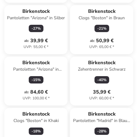
Birkenstock
Birkenstock
Pantoletten "Arizona" in Silber
Clogs "Boston" in Braun
-
27
%
-
21
%
39,99 €
50,99 €
ab
:
ab
:
UVP
:
55,00 €
*
UVP
:
65,00 €
*
Birkenstock
Birkenstock
Pantoletten "Arizona" in
Zehentrenner in Schwarz
Schwarz
-
15
%
-
40
%
84,60 €
35,99 €
ab
:
UVP
:
100,00 €
*
UVP
:
60,00 €
*
Reserviert
Birkenstock
Birkenstock
Clogs "Boston" in Khaki
Pantoletten "Madrid" in Blau -
Weite S
-
18
%
-
28
%