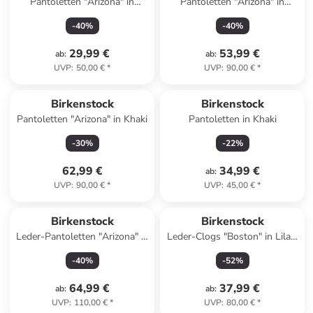
Pantoletten "Arizona" in
Pantoletten "Arizona" in
Dunkelblau
Dunkelblau - Weite S
-
40
%
-
40
%
29,99 €
53,99 €
ab
:
ab
:
UVP
:
50,00 €
*
UVP
:
90,00 €
*
Birkenstock
Birkenstock
Pantoletten "Arizona" in Khaki
Pantoletten in Khaki
-
30
%
-
22
%
62,99 €
34,99 €
ab
:
UVP
:
90,00 €
*
UVP
:
45,00 €
*
Reserviert
Birkenstock
Birkenstock
Leder-Pantoletten "Arizona" in
Leder-Clogs "Boston" in Lila -
Dunkelbraun - Weite N
Weite S
-
40
%
-
52
%
64,99 €
37,99 €
ab
:
ab
:
UVP
:
110,00 €
*
UVP
:
80,00 €
*