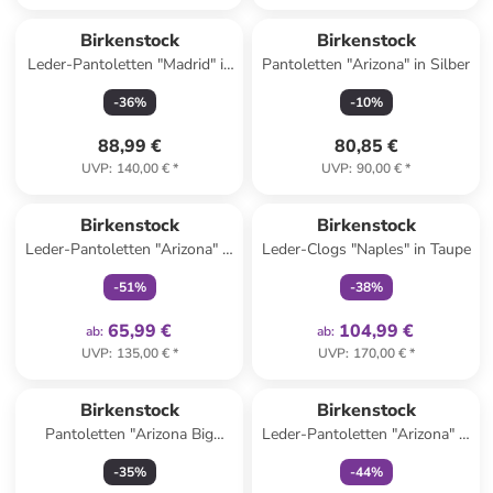
Birkenstock
Birkenstock
Leder-Pantoletten "Madrid" in
Pantoletten "Arizona" in Silber
Schwarz - Weite S
-
36
%
-
10
%
88,99 €
80,85 €
UVP
:
140,00 €
*
UVP
:
90,00 €
*
family
exklusiv
family
exklusiv
Birkenstock
Birkenstock
Leder-Pantoletten "Arizona" in
Leder-Clogs "Naples" in Taupe
Rosa
-
51
%
-
38
%
65,99 €
104,99 €
ab
:
ab
:
UVP
:
135,00 €
*
UVP
:
170,00 €
*
family
exklusiv
Birkenstock
Birkenstock
Pantoletten "Arizona Big
Leder-Pantoletten "Arizona" in
Buckle" in Rosa
Schwarz - Weite S
-
35
%
-
44
%