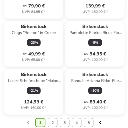
79,90 €
139,99 €
ab
:
UVP
:
84,95 €
*
UVP
:
180,00 €
*
Birkenstock
Birkenstock
Clogs "Boston" in Creme
Pantolette Florida Birko-Flor
Graceful normal in creme
-
23
%
-
5
%
49,99 €
94,95 €
ab
:
ab
:
UVP
:
65,00 €
*
UVP
:
100,00 €
*
Birkenstock
Birkenstock
Leder-Schnürschuhe "Maine"
Sandale Arizona Birko-Flor
in Anthrazit
schmal in schwarz
-
21
%
-
10
%
124,99 €
89,40 €
ab
:
UVP
:
160,00 €
*
UVP
:
100,00 €
*
1
2
3
4
5