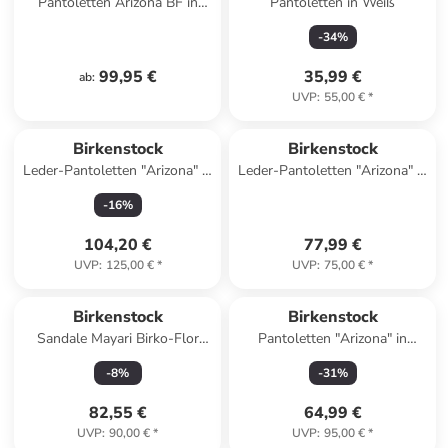
Pantoletten Arizona BF in
Pantoletten in Weiß
stone
-
34
%
99,95 €
35,99 €
ab
:
UVP
:
55,00 €
*
Birkenstock
Birkenstock
Leder-Pantoletten "Arizona" in
Leder-Pantoletten "Arizona" in
Braun - Weite S
Schwarz - Weite S
-
16
%
104,20 €
77,99 €
UVP
:
125,00 €
*
UVP
:
75,00 €
*
Birkenstock
Birkenstock
Sandale Mayari Birko-Flor
Pantoletten "Arizona" in
Metallic normal in braun
Schwarz - Weite N
-
8
%
-
31
%
82,55 €
64,99 €
UVP
:
90,00 €
*
UVP
:
95,00 €
*