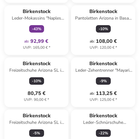
family
exklusiv
Birkenstock
Birkenstock
Leder-Mokassins "Naples
Pantoletten Arizona in Basalt
Wrapped" in Rosa
Gray
-
43
%
-
10
%
92,99 €
108,00 €
ab
:
ab
:
UVP
:
165,00 €
*
UVP
:
120,00 €
*
Birkenstock
Birkenstock
Freizeitschuhe Arizona SL in
Leder-Zehentrenner "Mayari"
schwarz/rot in schwarz/rot
in Dunkelbraun - Weite N
-
10
%
-
9
%
80,75 €
113,25 €
ab
:
UVP
:
90,00 €
*
UVP
:
125,00 €
*
Birkenstock
Birkenstock
Freizeitschuhe Arizona SL in
Leder-Schnürschuhe
weiß/blau in weiß/blau
"Highwood" in Schwarz -
-
5
%
-
22
%
Weite S