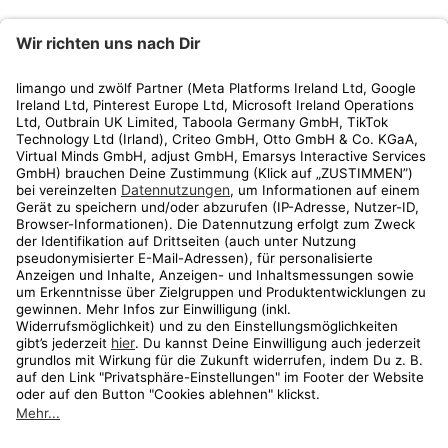
limango
Rechtliches
Kundenservice
Shop
Aktionen
Travel