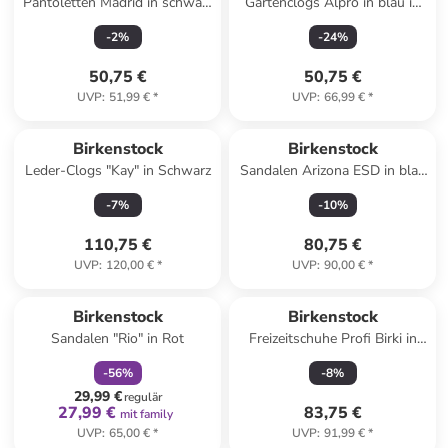
Pantoletten Madrid in schwarz
Gartenclogs Alpro in blau in
in schwarz
blau
-
2
%
-
24
%
50,75 €
50,75 €
UVP
:
51,99 €
*
UVP
:
66,99 €
*
Birkenstock
Birkenstock
Leder-Clogs "Kay" in Schwarz
Sandalen Arizona ESD in blau
in blau
-
7
%
-
10
%
110,75 €
80,75 €
UVP
:
120,00 €
*
UVP
:
90,00 €
*
family
rabatt
Birkenstock
Birkenstock
Sandalen "Rio" in Rot
Freizeitschuhe Profi Birki in
blau in blau
-
56
%
-
8
%
29,99 €
regulär
27,99 €
83,75 €
mit family
UVP
:
65,00 €
*
UVP
:
91,99 €
*