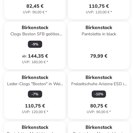
82,45 €
110,75 €
UVP
:
90,00 €
*
UVP
:
120,00 €
*
Birkenstock
Birkenstock
Clogs Boston SFB geöltes
Pantolette in black
Nubukleder Weichbettung
-
9
%
normal in grau
144,35 €
79,99 €
ab
:
UVP
:
160,00 €
*
Birkenstock
Birkenstock
Leder-Clogs "Boston" in Weiß
Freizeitschuhe Arizona ESD in
- Weite S
schwarz in schwarz
-
7
%
-
10
%
110,75 €
80,75 €
UVP
:
120,00 €
*
UVP
:
90,00 €
*
Birkenstock
Birkenstock