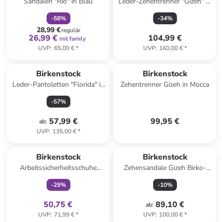
Sandalen "Rio" in Blau
Leder-Zehentrenner "Gizeh" in
Beige
-
58
%
-
34
%
28,99 €
regulär
26,99 €
104,99 €
mit family
UVP
:
65,00 €
*
UVP
:
160,00 €
*
Reserviert
Birkenstock
Birkenstock
Leder-Pantoletten "Florida" in
Zehentrenner Gizeh in Mocca
Beige
-
57
%
57,99 €
99,95 €
ab
:
UVP
:
135,00 €
*
family
exklusiv
Birkenstock
Birkenstock
Arbeitssicherheitsschuhe
Zehensandale Gizeh Birko-
"A640" in Schwarz - Weite N
Flor Lack schmal in weiss
-
29
%
-
10
%
50,75 €
89,10 €
ab
:
UVP
:
71,99 €
*
UVP
:
100,00 €
*