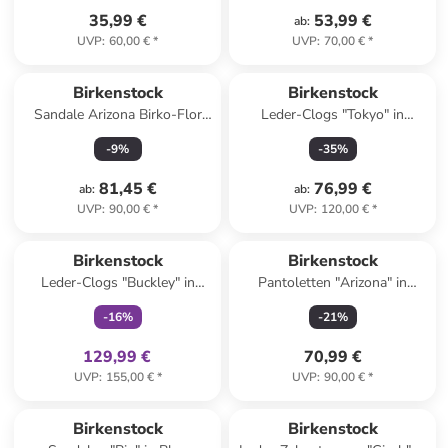
35,99 €
53,99 €
ab
:
UVP
:
60,00 €
*
UVP
:
70,00 €
*
Birkenstock
Birkenstock
Sandale Arizona Birko-Flor
Leder-Clogs "Tokyo" in
Schmal in gold
Dunkelblau
-
9
%
-
35
%
81,45 €
76,99 €
ab
:
ab
:
UVP
:
90,00 €
*
UVP
:
120,00 €
*
family
exklusiv
Birkenstock
Birkenstock
Leder-Clogs "Buckley" in
Pantoletten "Arizona" in
Beige
Dunkelblau - Weite N
-
16
%
-
21
%
129,99 €
70,99 €
UVP
:
155,00 €
*
UVP
:
90,00 €
*
family
rabatt
Birkenstock
Birkenstock