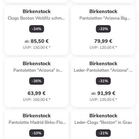
Birkenstock
Birkenstock
Clogs Boston Wollfilz schmal
Pantoletten "Arizona Big
in grau
Buckle" in Taupe
-
34
%
-
33
%
85,50 €
79,99 €
ab
:
UVP
:
130,00 €
*
UVP
:
120,00 €
*
Birkenstock
Birkenstock
Pantoletten "Arizona" in
Leder-Pantoletten "Arizona" in
Creme
Hellblau
-
36
%
-
31
%
63,99 €
91,99 €
ab
:
UVP
:
100,00 €
*
UVP
:
135,00 €
*
Birkenstock
Birkenstock
Pantolette Madrid Birko-Flor
Leder-Clogs "Boston" in Grau
Nubuk schmal in braun
-
10
%
-
21
%