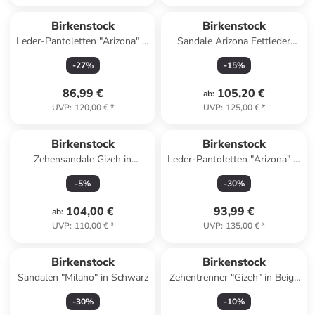
Birkenstock
Birkenstock
Leder-Pantoletten "Arizona" in
Sandale Arizona Fettleder
Grau
normal in braun
-
27
%
-
15
%
86,99 €
105,20 €
ab
:
UVP
:
120,00 €
*
UVP
:
125,00 €
*
Birkenstock
Birkenstock
Zehensandale Gizeh in
Leder-Pantoletten "Arizona" in
schwarz
Beige - Weite N
-
5
%
-
30
%
104,00 €
93,99 €
ab
:
UVP
:
110,00 €
*
UVP
:
135,00 €
*
Birkenstock
Birkenstock
Sandalen "Milano" in Schwarz
Zehentrenner "Gizeh" in Beige
- Weite N
-
30
%
-
10
%