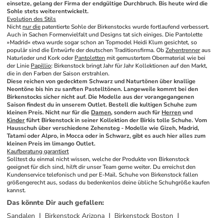
einsetze, gelang der Firma der endgültige Durchbruch. Bis heute wird die 
Sohle stets weiterentwickelt.
Evolution des Stils
Nicht 
nur die
 patentierte Sohle der Birkenstocks wurde fortlaufend verbessert. 
Auch in Sachen Formenvielfalt und Designs tat sich einiges. Die Pantolette 
»Madrid« etwa wurde sogar schon an Topmodel Heidi Klum gesichtet, so 
populär sind die Entwürfe der deutschen Traditionsfirma. Ob 
Zehentrenner
 aus 
Naturleder und Kork oder 
Pantoletten
 mit gemustertem Obermaterial wie bei 
der Linie 
Papillio
: Birkenstock bringt Jahr für Jahr Kollektionen auf den Markt, 
die in den Farben der Saison erstrahlen.
Diese reichen von gedecktem Schwarz und Naturtönen über knallige 
Neontöne bis hin zu sanften Pastelltönen. Langeweile kommt bei den 
Birkenstocks sicher nicht auf. Die Modelle aus der vorangegangenen 
Saison findest du in unserem Outlet. Bestell die kultigen Schuhe zum 
kleinen Preis. Nicht nur für die 
Damen
, sondern auch für 
Herren
 und 
Kinder
 führt Birkenstock in seiner Kollektion der Birkis tolle Schuhe. Vom 
Hausschuh über verschiedene Zehensteg - Modelle wie Gizeh, Madrid, 
Tatami oder Alpro, in Mocca oder in Schwarz, gibt es auch hier alles zum 
kleinen Preis im limango Outlet. 
Kaufberatung garantiert
Solltest du einmal nicht wissen, welche der Produkte von Birkenstock 
geeignet für dich sind, hilft dir unser Team gerne weiter. Du erreichst den 
Kundenservice telefonisch und per E-Mail. Schuhe von Birkenstock fallen 
größengerecht aus, sodass du bedenkenlos deine übliche Schuhgröße kaufen 
kannst.
Das könnte Dir auch gefallen
:
Sandalen
Birkenstock Arizona
Birkenstock Boston