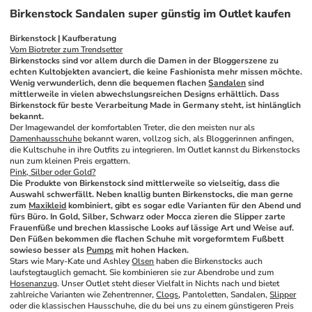
Birkenstock Sandalen super günstig im Outlet kaufen
Birkenstock | Kaufberatung
Vom Biotreter zum Trendsetter
Birkenstocks sind vor allem durch die Damen in der Bloggerszene zu 
echten Kultobjekten avanciert, die keine Fashionista mehr missen möchte. 
Wenig verwunderlich, denn die bequemen flachen 
Sandalen
 sind 
mittlerweile in vielen abwechslungsreichen Designs erhältlich. Dass 
Birkenstock für beste Verarbeitung Made in Germany steht, ist hinlänglich 
bekannt.
Der Imagewandel der komfortablen Treter, die den meisten nur als 
Damenhausschuhe
 bekannt waren, vollzog sich, als Bloggerinnen anfingen, 
die Kultschuhe in ihre Outfits zu integrieren. Im Outlet kannst du Birkenstocks 
nun zum kleinen Preis ergattern.
Pink, Silber oder Gold?
Die Produkte von Birkenstock sind mittlerweile so vielseitig, dass die 
Auswahl schwerfällt. Neben knallig bunten Birkenstocks, die man gerne 
zum 
Maxikleid
 kombiniert, gibt es sogar edle Varianten für den Abend und 
fürs Büro. In Gold, Silber, Schwarz oder Mocca zieren die Slipper zarte 
Frauenfüße und brechen klassische Looks auf lässige Art und Weise auf. 
Den Füßen bekommen die flachen Schuhe mit vorgeformtem Fußbett 
sowieso besser als 
Pumps
 mit hohen Hacken. 
Stars wie Mary-Kate und Ashley 
Olsen
 haben die Birkenstocks auch 
laufstegtauglich gemacht. Sie kombinieren sie zur Abendrobe und zum 
Hosenanzug
. Unser Outlet steht dieser Vielfalt in Nichts nach und bietet 
zahlreiche Varianten wie Zehentrenner, 
Clogs
, Pantoletten, Sandalen, 
Slipper
oder die klassischen Hausschuhe, die du bei uns zu einem günstigeren Preis 