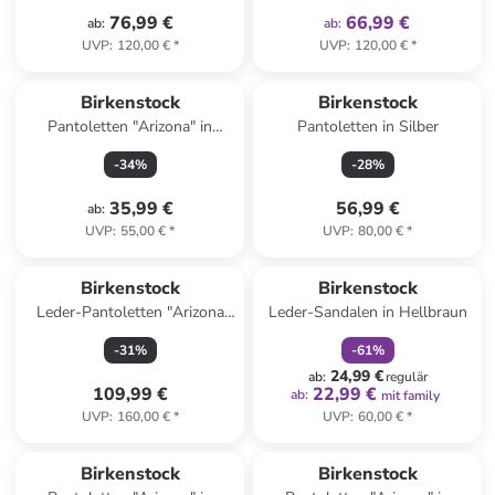
76,99 €
66,99 €
ab
:
ab
:
UVP
:
120,00 €
*
UVP
:
120,00 €
*
Birkenstock
Birkenstock
Pantoletten "Arizona" in
Pantoletten in Silber
Schwarz
-
34
%
-
28
%
35,99 €
56,99 €
ab
:
UVP
:
55,00 €
*
UVP
:
80,00 €
*
family
rabatt
Reserviert
Birkenstock
Birkenstock
Leder-Pantoletten "Arizona
Leder-Sandalen in Hellbraun
Big Buckle" in Beige
-
31
%
-
61
%
24,99 €
ab
:
regulär
109,99 €
22,99 €
ab
:
mit family
UVP
:
160,00 €
*
UVP
:
60,00 €
*
Birkenstock
Birkenstock