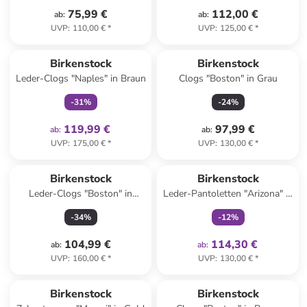
75,99 €
112,00 €
ab
:
ab
:
UVP
:
110,00 €
*
UVP
:
125,00 €
*
family
exklusiv
Birkenstock
Birkenstock
Leder-Clogs "Naples" in Braun
Clogs "Boston" in Grau
-
31
%
-
24
%
119,99 €
97,99 €
ab
:
ab
:
UVP
:
175,00 €
*
UVP
:
130,00 €
*
family
exklusiv
Birkenstock
Birkenstock
Leder-Clogs "Boston" in
Leder-Pantoletten "Arizona" in
Braun - Weite S
Schwarz - Weite S
-
34
%
-
12
%
104,99 €
114,30 €
ab
:
ab
:
UVP
:
160,00 €
*
UVP
:
130,00 €
*
Birkenstock
Birkenstock