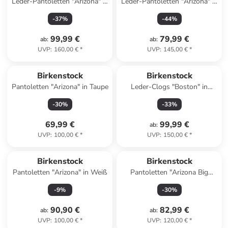
Leder-Pantoletten "Arizona" in
Leder-Pantoletten "Arizona" in
Braun - Weite S
Hellbraun
-
37
%
-
44
%
99,99 €
79,99 €
ab
:
ab
:
UVP
:
160,00 €
*
UVP
:
145,00 €
*
Birkenstock
Birkenstock
Pantoletten "Arizona" in Taupe
Leder-Clogs "Boston" in
Anthrazit
-
30
%
-
33
%
69,99 €
99,99 €
ab
:
UVP
:
100,00 €
*
UVP
:
150,00 €
*
Birkenstock
Birkenstock
Pantoletten "Arizona" in Weiß
Pantoletten "Arizona Big
Buckle" in Weiß
-
9
%
-
30
%
90,90 €
82,99 €
ab
:
ab
:
UVP
:
100,00 €
*
UVP
:
120,00 €
*