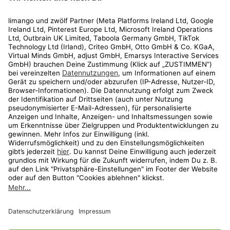
Rechtliches
Kundenservice
Shop
Aktionen
Travel
limango.nl
limango.pl