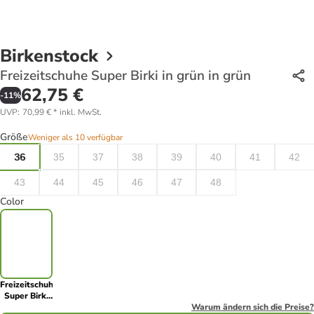
Birkenstock
Freizeitschuhe Super Birki in grün in grün
62,75 €
-
11
%
UVP
:
70,99 €
*
inkl. MwSt.
Größe
Weniger als 10 verfügbar
36
35
37
38
39
40
41
42
43
44
45
46
47
48
Color
Freizeitschuhe
Super Birki
in grün in
Warum ändern sich die Preise?