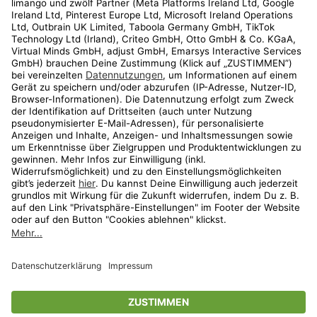
Kundenservice
Shop
Aktionen
Travel
limango.nl
limango.pl
* Streichpreise entsprechen der unverbindlichen Preisempfehlung des