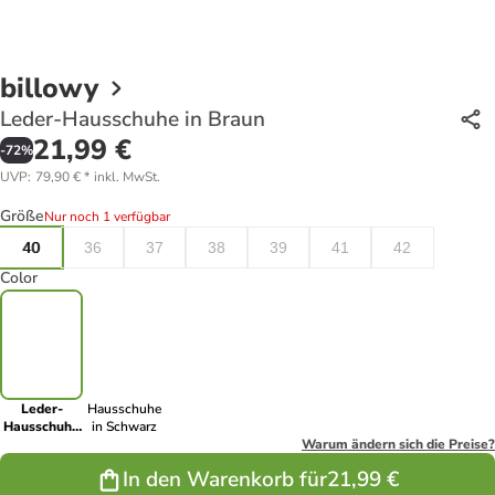
billowy
Leder-Hausschuhe in Braun
21,99 €
-
72
%
UVP
:
79,90 €
*
inkl. MwSt.
Größe
Nur noch 1 verfügbar
40
36
37
38
39
41
42
Color
Leder-
Hausschuhe
Hausschuhe
in Schwarz
in Braun
Warum ändern sich die Preise?
In den Warenkorb für
21,99 €