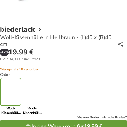
biederlack
Woll-Kissenhülle in Hellbraun - (L)40 x (B)40
cm
19,99 €
-
42
%
UVP
:
34,90 €
*
inkl. MwSt.
Weniger als 10 verfügbar
Color
Woll-
Woll-
Kissenhülle
Kissenhülle
in Hellbraun
in Grün -
Warum ändern sich die Preise?
- (L)40 x
(L)40 x (B)40
In den Warenkorb für
19,99 €
(B)40 cm
cm