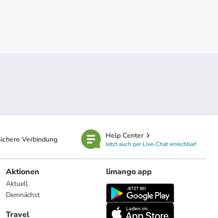
Help Center
ichere Verbindung
Jetzt auch per Live-Chat erreichbar!
Aktionen
limango app
Aktuell
Demnächst
Travel