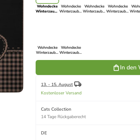
Wohndecke
Wohndecke
Wohndecke
Wohndecke
Wohn
Winterzauber
Winterzauber
Winterzauber
Winterzauber
Winte
in Alp Charm
in Nordic Knit
in Mountain
in Deer
in De
Dreams
Wohndecke
Wohndecke
Winterzauber
Winterzauber
in Snow Flow
in Winter
Braid
In den
13. - 15. August
Kostenloser Versand
Cats Collection
14 Tage Rückgaberecht
DE