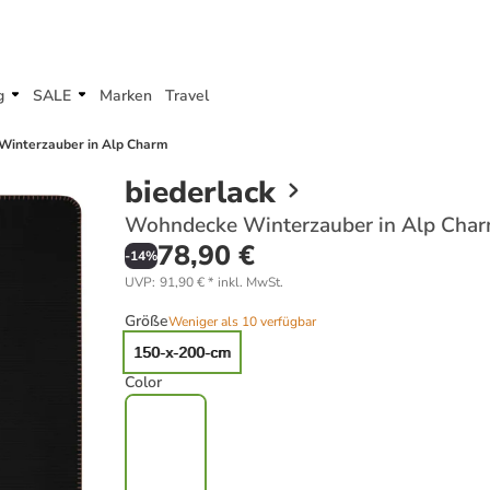
g
SALE
Marken
Travel
Winterzauber in Alp Charm
biederlack
Wohndecke Winterzauber in Alp Cha
78,90 €
-
14
%
UVP
:
91,90 €
*
inkl. MwSt.
Größe
Weniger als 10 verfügbar
150-x-200-cm
Color