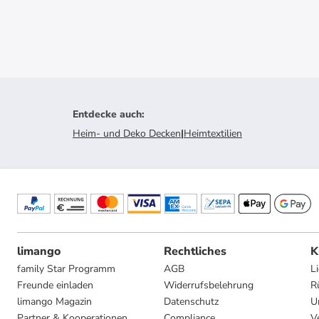
Entdecke auch
:
Heim- und Deko Decken
|
Heimtextilien
limango
Rechtliches
K
family Star Programm
AGB
L
Freunde einladen
Widerrufsbelehrung
R
limango Magazin
Datenschutz
U
Partner & Kooperationen
Compliance
V