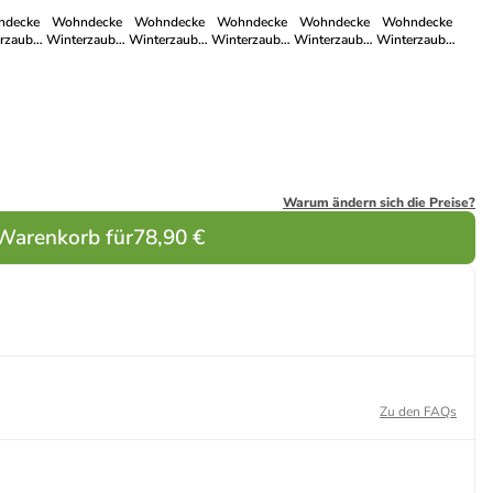
decke
Wohndecke
Wohndecke
Wohndecke
Wohndecke
Wohndecke
rzauber
Winterzauber
Winterzauber
Winterzauber
Winterzauber
Winterzauber
er Green
in Alp Square
in Deerlight
in Alp View
in Winter Knit
in Mountain
Valley
Warum ändern sich die Preise?
 Warenkorb für
78,90 €
Zu den FAQs