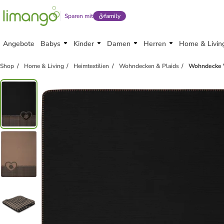
Sparen mit
family
Angebote
Babys
Kinder
Damen
Herren
Home & Livin
Shop
Home & Living
Heimtextilien
Wohndecken & Plaids
Wohndecke 