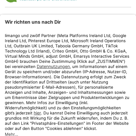
limango
Rechtliches
Kundenservice
Shop
Aktionen
Travel