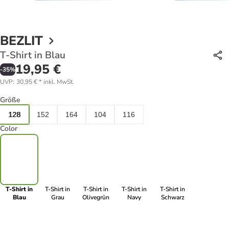
BEZLIT
T-Shirt in Blau
19,95 €
-
35
%
UVP
:
30,95 €
*
inkl. MwSt.
Größe
128
152
164
104
116
Color
T-Shirt in
T-Shirt in
T-Shirt in
T-Shirt in
T-Shirt in
Blau
Grau
Olivegrün
Navy
Schwarz