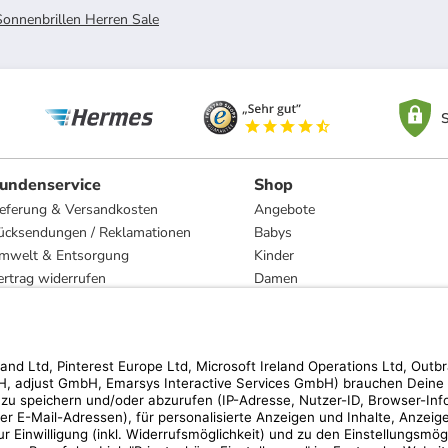
Sonnenbrillen Herren Sale
S
undenservice
Shop
ieferung & Versandkosten
Angebote
ücksendungen / Reklamationen
Babys
mwelt & Entsorgung
Kinder
ertrag widerrufen
Damen
esetzliche Gewährleistung und Reparatur
Herren
Wohnen
Trachten
Marken