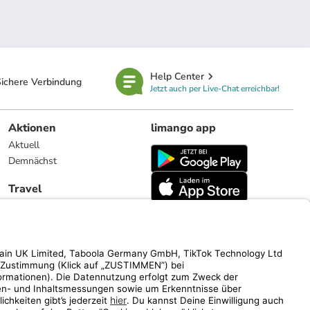
Help Center
ichere Verbindung
Jetzt auch per Live-Chat erreichbar!
Aktionen
limango app
Aktuell
Demnächst
Travel
Reiseangebote
limango.nl
limango.pl