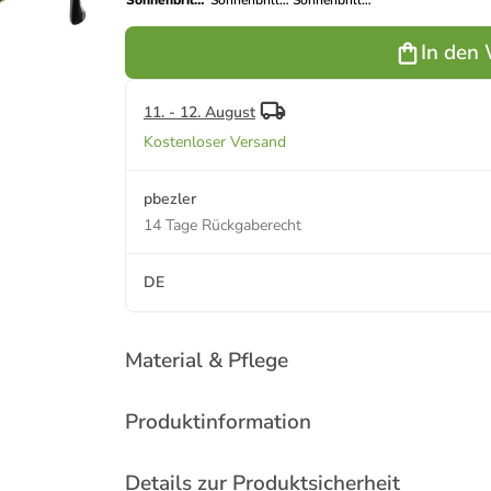
Sonnenbrille
Sonnenbrille
Sonnenbrille
in Schwarz
in Braun Gold
in Silber
Gold
Verspiegelt
In den
11. - 12. August
Kostenloser Versand
pbezler
14 Tage Rückgaberecht
DE
Material & Pflege
Produktinformation
Details zur Produktsicherheit