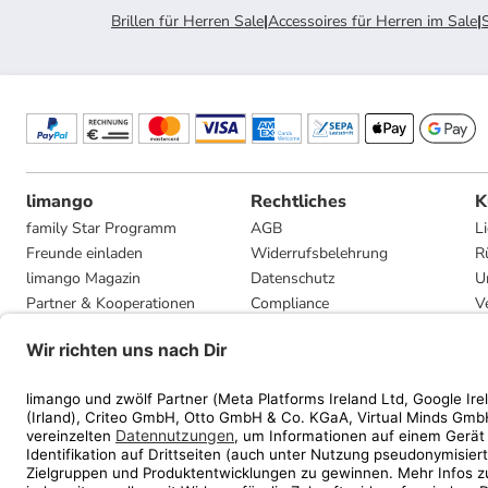
Brillen für Herren Sale
|
Accessoires für Herren im Sale
|
limango
Rechtliches
K
family Star Programm
AGB
L
Freunde einladen
Widerrufsbelehrung
R
limango Magazin
Datenschutz
U
Partner & Kooperationen
Compliance
V
Jobs
Impressum
G
Presse
Privatsphäre-Einstellungen
Mediadaten
Geschenkgutscheinbedingungen