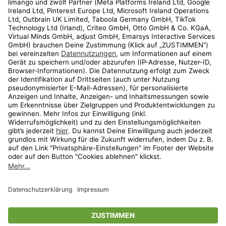
Kundenservice
Shop
Aktionen
Travel
limango.nl
limango.pl
* Streichpreise entsprechen der unverbindlichen Preisempfehlung des