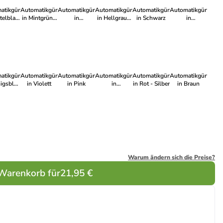
atikgürtel
Automatikgürtel
Automatikgürtel
Automatikgürtel
Automatikgürtel
Automatikgürtel
ttelblau
in Mintgrün -
in
in Hellgrau -
in Schwarz
in
chwarz
Silber
Himmelblau -
Silber
Sonnengelb
Weiß
atikgürtel
Automatikgürtel
Automatikgürtel
Automatikgürtel
Automatikgürtel
Automatikgürtel
nigsblau
in Violett
in Pink
in
in Rot - Silber
in Braun
ilber
Seilbeilgrün -
Gelb
Warum ändern sich die Preise?
 Warenkorb für
21,95 €