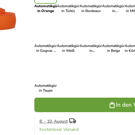
Automatikgürtel
Automatikgürtel
Automatikgürtel
Automatikgürtel
Autom
in Orange
in Türkis
in Bordeaux
in
in Mi
Limettengrün
- S
- Weiß
Automatikgürtel
Automatikgürtel
Automatikgürtel
Automatikgürtel
Autom
in Gognac -
in Weiß
in
in Beige
in Kö
Beige
Dunkelblau -
- S
Schwarz
Automatikgürtel
in Taupe
In den
8. - 10. August
Kostenloser Versand