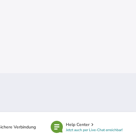
Help Center
ichere Verbindung
Jetzt auch per Live-Chat erreichbar!