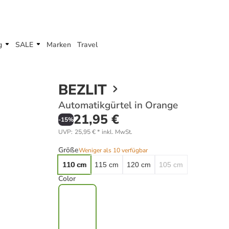
g
SALE
Marken
Travel
BEZLIT
Automatikgürtel in Orange
21,95 €
-
15
%
UVP
:
25,95 €
*
inkl. MwSt.
Größe
Weniger als 10 verfügbar
110 cm
115 cm
120 cm
105 cm
Color