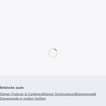
Entdecke auch
:
Damen Pullover & Cardigans
|
Damen Strickpullover
|
Damenmode
|
Damenmode in großen Größen