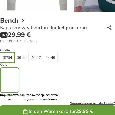
Bench
Kapuzensweatshirt in dunkelgrün-grau
29,99 €
-
25
%
UVP
:
39,99 €
*
inkl. MwSt.
Größe
32/34
36-38
40-42
44-46
Color
Kapuzensweatshirt
Kapuzensweatshirt
Kapuzensweatshirt
in
in grau-
in weiß-rosa
dunkelgrün-
schwarz
Warum ändern sich die Preise?
grau
In den Warenkorb für
29,99 €