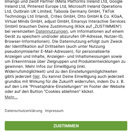
Kundenservice
Shop
Aktionen
Travel
limango.nl
limango.pl
* Streichpreise entsprechen der unverbindlichen Preisempfehlung des