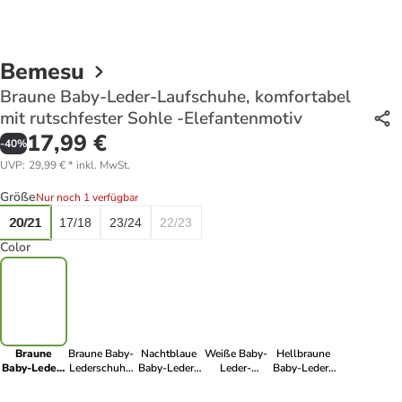
Bemesu
Braune Baby-Leder-Laufschuhe, komfortabel
mit rutschfester Sohle -Elefantenmotiv
17,99 €
-
40
%
UVP
:
29,99 €
*
inkl. MwSt.
Größe
Nur noch 1 verfügbar
20/21
17/18
23/24
22/23
Color
Braune
Braune Baby-
Nachtblaue
Weiße Baby-
Hellbraune
Baby-Leder-
Lederschuhe,
Baby-Leder-
Leder-
Baby-Leder-
Laufschuhe,
komfortable
Laufschuhe,
Laufschuhe,
Erste Schritte
komfortabel
rutschfeste
mit
komfortabel
Schuhe,