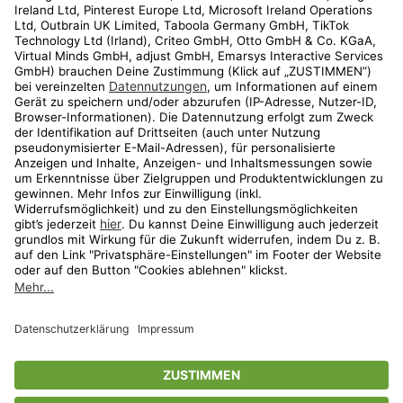
Kundenservice
Shop
Aktionen
Travel
limango.nl
limango.pl
* Streichpreise entsprechen der unverbindlichen Preisempfehlung des