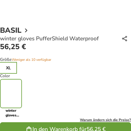
BASIL
winter gloves PufferShield Waterproof
56,25 €
Größe
Weniger als 10 verfügbar
XL
Color
winter
gloves
PufferShield
Warum ändern sich die Preise?
Waterproof
In den Warenkorb für
56,25 €