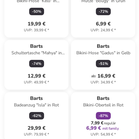
Bikini-Hose "Kelli" in
Mütze "Bougy" in Grün
Dunkelblau
-
50
%
-
72
%
19,99 €
6,99 €
UVP
:
39,99 €
*
UVP
:
24,99 €
*
Barts
Barts
Schultertasche "Mahya" in
Bikini-Hose "Gadus" in Gelb
Beige - (B)32 x (H)30 x (T)5
-
74
%
-
51
%
cm
12,99 €
16,99 €
ab
:
UVP
:
49,99 €
*
UVP
:
34,99 €
*
family
rabatt
Barts
Barts
Badeanzug "Isla" in Rot
Bikini-Oberteil in Rot
-
62
%
-
87
%
7,99 €
regulär
29,99 €
6,99 €
mit family
UVP
:
79,99 €
*
UVP
:
54,99 €
*