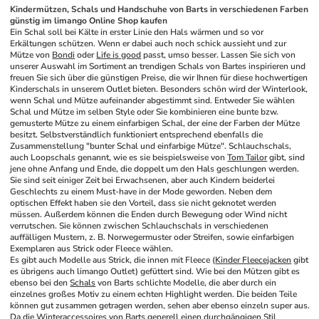
Kindermützen, Schals und Handschuhe von Barts in verschiedenen Farben 
günstig im limango Online Shop kaufen
Ein Schal soll bei Kälte in erster Linie den Hals wärmen und so vor 
Erkältungen schützen. Wenn er dabei auch noch schick aussieht und zur 
Mütze von 
Bondi
 oder 
Life is good
 passt, umso besser. Lassen Sie sich von 
unserer Auswahl im Sortiment an trendigen Schals von Bartes inspirieren und 
freuen Sie sich über die günstigen Preise, die wir Ihnen für diese hochwertigen 
Kinderschals in unserem Outlet bieten. Besonders schön wird der Winterlook, 
wenn Schal und Mütze aufeinander abgestimmt sind. Entweder Sie wählen 
Schal und Mütze im selben Style oder Sie kombinieren eine bunte bzw. 
gemusterte Mütze zu einem einfarbigen Schal, der eine der Farben der Mütze 
besitzt. Selbstverständlich funktioniert entsprechend ebenfalls die 
Zusammenstellung "bunter Schal und einfarbige Mütze". Schlauchschals, 
auch Loopschals genannt, wie es sie beispielsweise von 
Tom Tailor
 gibt, sind 
jene ohne Anfang und Ende, die doppelt um den Hals geschlungen werden. 
Sie sind seit einiger Zeit bei Erwachsenen, aber auch Kindern beiderlei 
Geschlechts zu einem Must-have in der Mode geworden. Neben dem 
optischen Effekt haben sie den Vorteil, dass sie nicht geknotet werden 
müssen. Außerdem können die Enden durch Bewegung oder Wind nicht 
verrutschen. Sie können zwischen Schlauchschals in verschiedenen 
auffälligen Mustern, z. B. Norwegermuster oder Streifen, sowie einfarbigen 
Exemplaren aus Strick oder Fleece wählen. 
Es gibt auch Modelle aus Strick, die innen mit Fleece (
Kinder Fleecejacken
 gibt 
es übrigens auch limango Outlet) gefüttert sind. Wie bei den Mützen gibt es 
ebenso bei den 
Schals
 von Barts schlichte Modelle, die aber durch ein 
einzelnes großes Motiv zu einem echten Highlight werden. Die beiden Teile 
können gut zusammen getragen werden, sehen aber ebenso einzeln super aus.
Da die Winteraccessoires von Barts generell einen durchgängigen Stil 