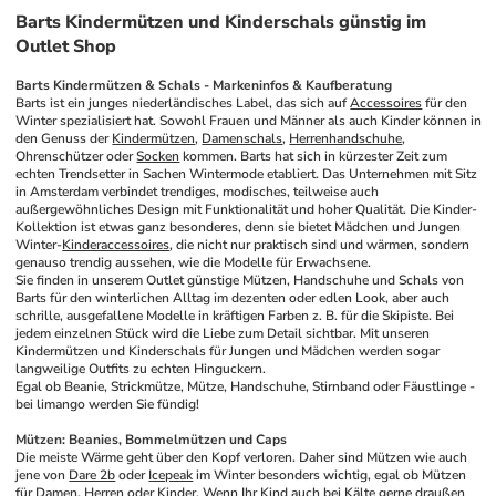
Barts Kindermützen und Kinderschals günstig im
Outlet Shop
Barts Kindermützen & Schals - Markeninfos & Kaufberatung
Barts ist ein junges niederländisches Label, das sich auf 
Accessoires
 für den 
Winter spezialisiert hat. Sowohl Frauen und Männer als auch Kinder können in 
den Genuss der 
Kindermützen
, 
Damenschals
, 
Herrenhandschuhe
, 
Ohrenschützer oder 
Socken
 kommen. Barts hat sich in kürzester Zeit zum 
echten Trendsetter in Sachen Wintermode etabliert. Das Unternehmen mit Sitz 
in Amsterdam verbindet trendiges, modisches, teilweise auch 
außergewöhnliches Design mit Funktionalität und hoher Qualität. Die Kinder-
Kollektion ist etwas ganz besonderes, denn sie bietet Mädchen und Jungen 
Winter-
Kinderaccessoires
, die nicht nur praktisch sind und wärmen, sondern 
genauso trendig aussehen, wie die Modelle für Erwachsene.
Sie finden in unserem Outlet günstige Mützen, Handschuhe und Schals von 
Barts für den winterlichen Alltag im dezenten oder edlen Look, aber auch 
schrille, ausgefallene Modelle in kräftigen Farben z. B. für die Skipiste. Bei 
jedem einzelnen Stück wird die Liebe zum Detail sichtbar. Mit unseren 
Kindermützen und Kinderschals für Jungen und Mädchen werden sogar 
langweilige Outfits zu echten Hinguckern.
Egal ob Beanie, Strickmütze, Mütze, Handschuhe, Stirnband oder Fäustlinge - 
bei limango werden Sie fündig!
Mützen: Beanies, Bommelmützen und Caps
Die meiste Wärme geht über den Kopf verloren. Daher sind Mützen wie auch 
jene von 
Dare 2b
 oder 
Icepeak
 im Winter besonders wichtig, egal ob Mützen 
für Damen, Herren oder Kinder. Wenn Ihr Kind auch bei Kälte gerne draußen 