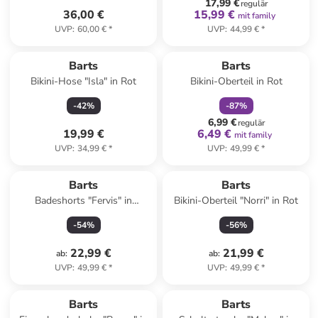
17,99 €
regulär
36,00 €
15,99 €
mit family
UVP
:
60,00 €
*
UVP
:
44,99 €
*
family
rabatt
Barts
Barts
Bikini-Hose "Isla" in Rot
Bikini-Oberteil in Rot
-
42
%
-
87
%
6,99 €
regulär
19,99 €
6,49 €
mit family
UVP
:
34,99 €
*
UVP
:
49,99 €
*
Barts
Barts
Badeshorts "Fervis" in
Bikini-Oberteil "Norri" in Rot
Dunkelblau
-
54
%
-
56
%
22,99 €
21,99 €
ab
:
ab
:
UVP
:
49,99 €
*
UVP
:
49,99 €
*
family
rabatt
Barts
Barts