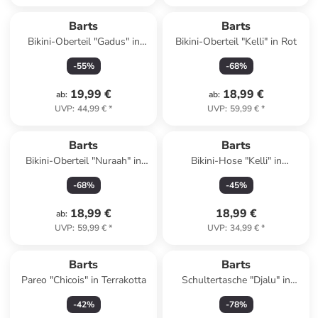
Barts
Barts
Bikini-Oberteil "Gadus" in
Bikini-Oberteil "Kelli" in Rot
Orange
-
55
%
-
68
%
19,99 €
18,99 €
ab
:
ab
:
UVP
:
44,99 €
*
UVP
:
59,99 €
*
Barts
Barts
Bikini-Oberteil "Nuraah" in
Bikini-Hose "Kelli" in
Mauve
Dunkelblau
-
68
%
-
45
%
18,99 €
18,99 €
ab
:
UVP
:
59,99 €
*
UVP
:
34,99 €
*
Barts
Barts
Pareo "Chicois" in Terrakotta
Schultertasche "Djalu" in
Hellbraun - (B)35 x (H)34 cm
-
42
%
-
78
%