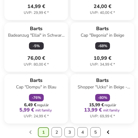
14,99 €
24,00 €
UVP
:
29,99 €
*
UVP
:
40,00 €
*
Barts
Barts
Badeanzug "Ellai" in Schwarz/
Cap "Begonia" in Beige
Weiß
-
5
%
-
68
%
76,00 €
10,99 €
UVP
:
80,00 €
*
UVP
:
34,99 €
*
family
rabatt
family
rabatt
Barts
Barts
Cap "Dompu" in Blau
Shopper "Ucko" in Beige -
(B)40 x (H)40 x (T)15 cm
-
76
%
-
80
%
6,49 €
15,99 €
regulär
regulär
5,99 €
13,99 €
mit family
mit family
UVP
:
24,99 €
*
UVP
:
69,99 €
*
1
2
3
4
5