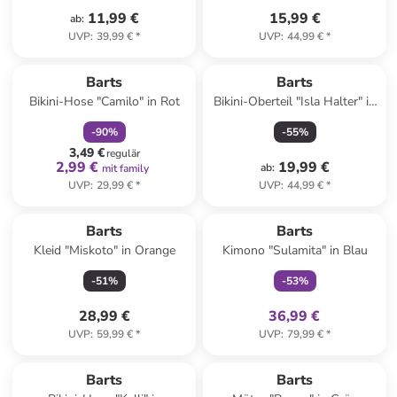
11,99 €
15,99 €
ab
:
UVP
:
39,99 €
*
UVP
:
44,99 €
*
family
rabatt
Barts
Barts
Bikini-Hose "Camilo" in Rot
Bikini-Oberteil "Isla Halter" in
Pink
-
90
%
-
55
%
3,49 €
regulär
2,99 €
19,99 €
ab
:
mit family
UVP
:
29,99 €
*
UVP
:
44,99 €
*
family
exklusiv
Barts
Barts
Kleid "Miskoto" in Orange
Kimono "Sulamita" in Blau
-
51
%
-
53
%
28,99 €
36,99 €
UVP
:
59,99 €
*
UVP
:
79,99 €
*
Barts
Barts