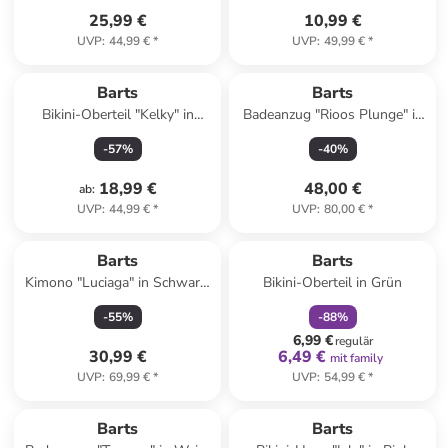
25,99 €
10,99 €
UVP
:
44,99 €
*
UVP
:
49,99 €
*
Barts
Barts
Bikini-Oberteil "Kelky" in
Badeanzug "Rioos Plunge" in
Terrakotta/ Pink
Rot/ Orange/ Gelb
-
57
%
-
40
%
18,99 €
48,00 €
ab
:
UVP
:
44,99 €
*
UVP
:
80,00 €
*
family
rabatt
Barts
Barts
Kimono "Luciaga" in Schwarz/
Bikini-Oberteil in Grün
Beige
-
55
%
-
88
%
6,99 €
regulär
30,99 €
6,49 €
mit family
UVP
:
69,99 €
*
UVP
:
54,99 €
*
Barts
Barts