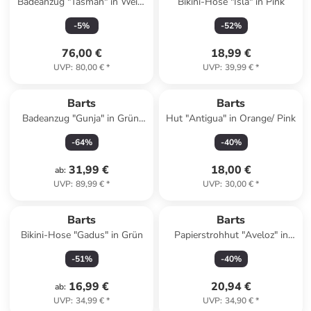
Badeanzug "Tasman" in Weiß/
Bikini-Hose "Isla" in Pink
Rosa
-
5
%
-
52
%
76,00 €
18,99 €
UVP
:
80,00 €
*
UVP
:
39,99 €
*
Barts
Barts
Badeanzug "Gunja" in Grün/
Hut "Antigua" in Orange/ Pink
Pink
-
64
%
-
40
%
31,99 €
18,00 €
ab
:
UVP
:
89,99 €
*
UVP
:
30,00 €
*
Barts
Barts
Bikini-Hose "Gadus" in Grün
Papierstrohhut "Aveloz" in
Braun
-
51
%
-
40
%
16,99 €
20,94 €
ab
:
UVP
:
34,99 €
*
UVP
:
34,90 €
*