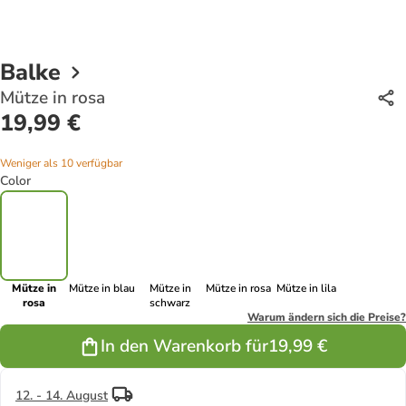
Balke
Mütze in rosa
19,99 €
Weniger als 10 verfügbar
Color
Mütze in
Mütze in blau
Mütze in
Mütze in rosa
Mütze in lila
rosa
schwarz
Warum ändern sich die Preise?
In den Warenkorb für
19,99 €
12. - 14. August