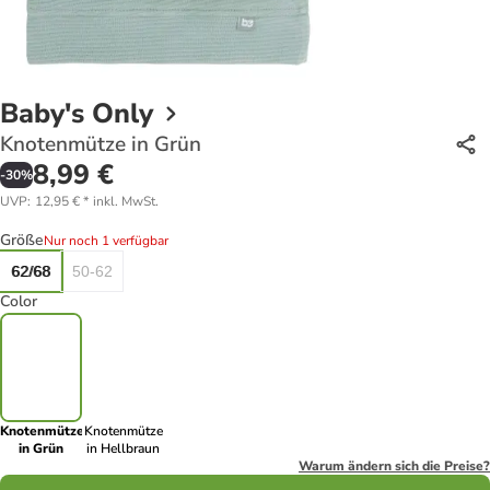
Baby's Only
Knotenmütze in Grün
8,99 €
-
30
%
UVP
:
12,95 €
*
inkl. MwSt.
Größe
Nur noch 1 verfügbar
62/68
50-62
Color
Knotenmütze
Knotenmütze
in Grün
in Hellbraun
Warum ändern sich die Preise?