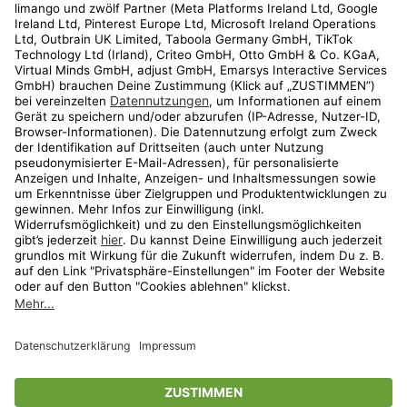
Kundenservice
Shop
Aktionen
Travel
limango.nl
limango.pl