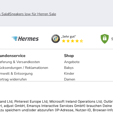
 Sale
|
Sneakers low für Herren Sale
S
undenservice
Shop
ieferung & Versandkosten
Angebote
ücksendungen / Reklamationen
Babys
mwelt & Entsorgung
Kinder
ertrag widerrufen
Damen
esetzliche Gewährleistung und Reparatur
Herren
Wohnen
Trachten
Marken