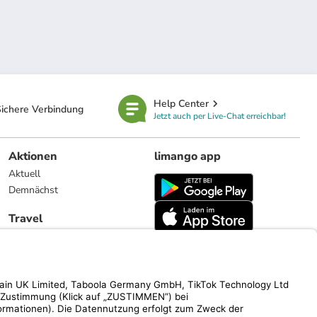
Help Center
ichere Verbindung
Jetzt auch per Live-Chat erreichbar!
Aktionen
limango app
Aktuell
Demnächst
Travel
Reiseangebote