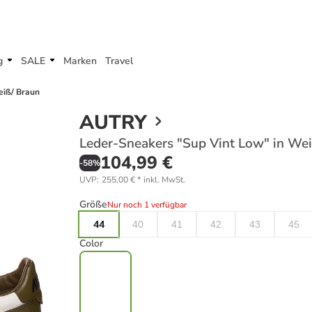
g
SALE
Marken
Travel
eiß/ Braun
AUTRY
Leder-Sneakers "Sup Vint Low" in We
104,99 €
-
58
%
UVP
:
255,00 €
*
inkl. MwSt.
Größe
Nur noch 1 verfügbar
44
40
41
42
43
45
Color