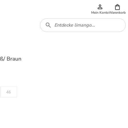
Mein Konto
Warenkorb
iß/ Braun
46