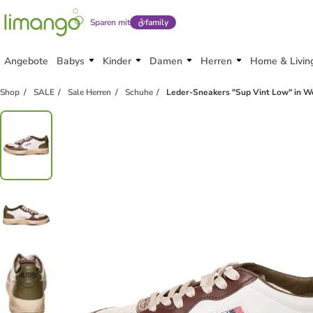
Sparen mit
family
Angebote
Babys
Kinder
Damen
Herren
Home & Livin
Shop
SALE
Sale Herren
Schuhe
Leder-Sneakers "Sup Vint Low" in W