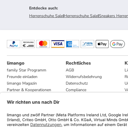
Entdecke auch
:
Herrenschuhe Sale
|
Herrenschuhe Sale
|
Sneakers Herren
limango
Rechtliches
K
family Star Programm
AGB
L
Freunde einladen
Widerrufsbelehrung
R
limango Magazin
Datenschutz
U
Partner & Kooperationen
Compliance
V
Jobs
Impressum
G
Presse
Privatsphäre-Einstellungen
Mediadaten
Geschenkgutscheinbedingungen