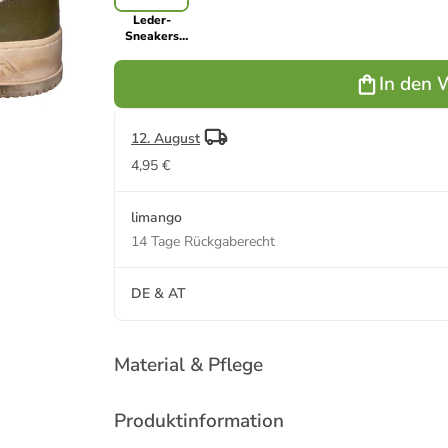
Leder-
Sneakers
"Sup Vint
Low" in
In den 
Weiß/ Braun
12. August
4,95 €
limango
14 Tage Rückgaberecht
DE & AT
Material & Pflege
Produktinformation