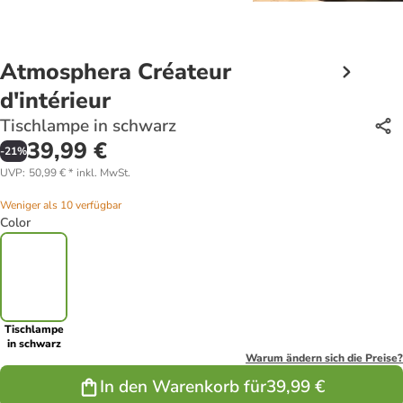
Atmosphera Créateur
d'intérieur
Tischlampe in schwarz
39,99 €
-
21
%
UVP
:
50,99 €
*
inkl. MwSt.
Weniger als 10 verfügbar
Color
Tischlampe
in schwarz
Warum ändern sich die Preise?
In den Warenkorb für
39,99 €