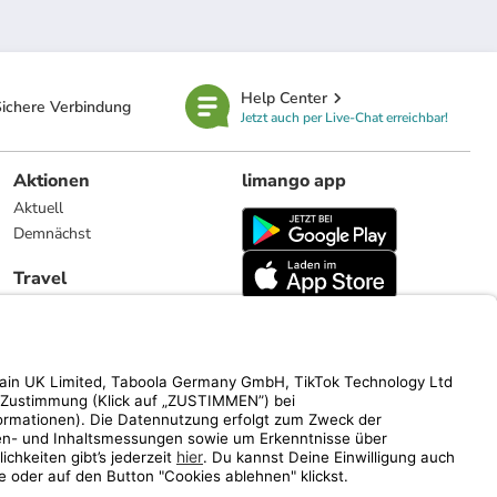
Help Center
ichere Verbindung
Jetzt auch per Live-Chat erreichbar!
Aktionen
limango app
Aktuell
Demnächst
Travel
Reiseangebote
limango.nl
limango.pl