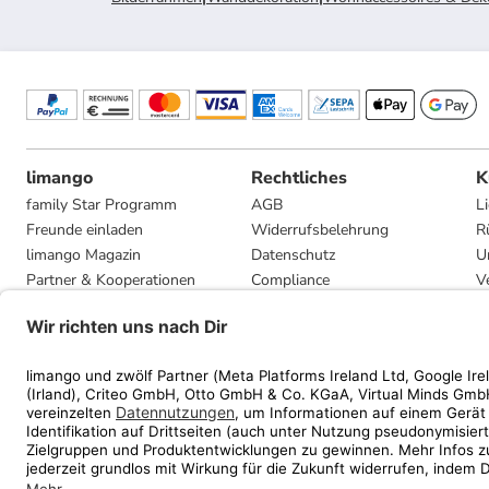
limango
Rechtliches
K
family Star Programm
AGB
L
Freunde einladen
Widerrufsbelehrung
R
limango Magazin
Datenschutz
U
Partner & Kooperationen
Compliance
V
Jobs
Impressum
G
Presse
Privatsphäre-Einstellungen
Mediadaten
Geschenkgutscheinbedingungen