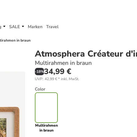
g
SALE
Marken
Travel
tirahmen in braun
Atmosphera Créateur d'i
Multirahmen in braun
34,99 €
-
18
%
UVP
:
42,99 €
*
inkl. MwSt.
Color
Multirahmen
in braun