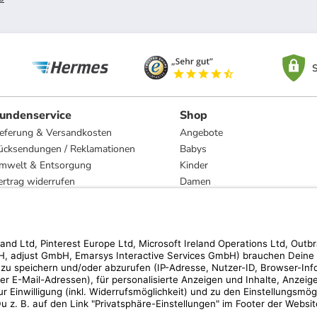
S
undenservice
Shop
ieferung & Versandkosten
Angebote
ücksendungen / Reklamationen
Babys
mwelt & Entsorgung
Kinder
ertrag widerrufen
Damen
esetzliche Gewährleistung und Reparatur
Herren
Wohnen
Trachten
Marken