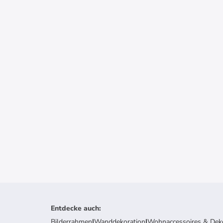
Entdecke auch
:
Bilderrahmen
|
Wanddekoration
|
Wohnaccessoires & Dek