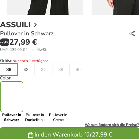
ASSUILI
Pullover in Schwarz
27,99 €
-
79
%
UVP
:
139,00 €
*
inkl. MwSt.
Größe
Nur noch 1 verfügbar
36
42
34
38
40
Color
Pullover in
Pullover in
Pullover in
Schwarz
Dunkelblau
Creme
Warum ändern sich die Preise?
In den Warenkorb für
27,99 €