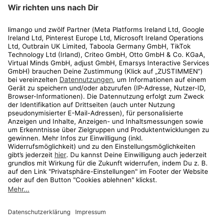
limango
Rechtliches
Kundenservice
Shop
Aktionen
Travel