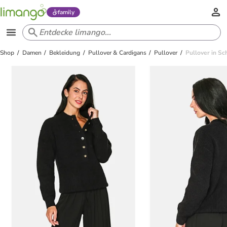
family
Shop
Damen
Bekleidung
Pullover & Cardigans
Pullover
Pullover in S