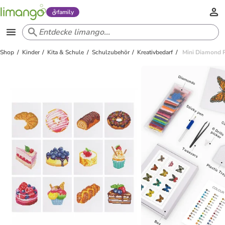
family
Shop
Kinder
Kita & Schule
Schulzubehör
Kreativbedarf
Mini Diamond P