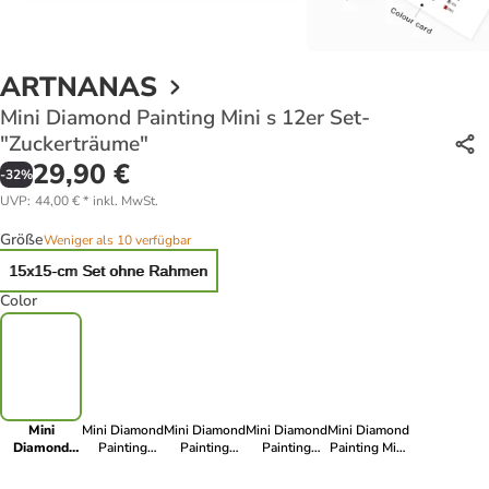
ARTNANAS
Mini Diamond Painting Mini s 12er Set-
"Zuckerträume"
29,90 €
-
32
%
UVP
:
44,00 €
*
inkl. MwSt.
Größe
Weniger als 10 verfügbar
15x15-cm Set ohne Rahmen
Color
Mini
Mini Diamond
Mini Diamond
Mini Diamond
Mini Diamond
Diamond
Painting
Painting
Painting
Painting Mini
Painting Mini
Minis 4er Set-
Minis 4er Set-
Minis 4er Set-
s 12er Set-
s 12er Set-
"MAGA"
"Blütenzauber"
"Tiere im
"Fensterzauber"