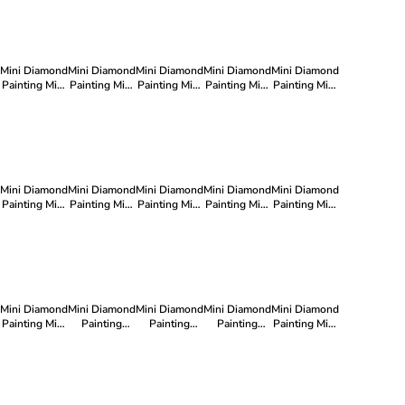
"Zuckerträume"
Abendrot"
Mini Diamond
Mini Diamond
Mini Diamond
Mini Diamond
Mini Diamond
Painting Mini
Painting Mini
Painting Mini
Painting Mini
Painting Mini
s 12er Set-
s 12er Set-
s 12er Set-
s 12er Set-
s 12er Set-
"Blumenliebe"
"Blütengrüße"
"Regenbogenmärchen"
"80er
"Botanik-
Funkeln"
Kollektion"
Mini Diamond
Mini Diamond
Mini Diamond
Mini Diamond
Mini Diamond
Painting Mini
Painting Mini
Painting Mini
Painting Mini
Painting Mini
s 12er Set-
s 12er Set-
s 12er Set-
s 12er Set-
s 10er Set-
"Fruchtträume"
"Cocktail"
"Wuff &
"Love
"Naturträume
Spaß"
Edition"
"
Mini Diamond
Mini Diamond
Mini Diamond
Mini Diamond
Mini Diamond
Painting Mini
Painting
Painting
Painting
Painting Mini
s 12er Set-
Minis 4er Set-
Minis 4er Set-
Minis 4er Set-
s 12er Set-
"Geburtstagsfreude"
"Mandala der
"Katzenbande
"Flügel der
"Mandalas"
Stille"
zu viert"
Farben"