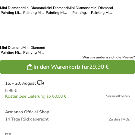
Mini Diamond
Mini Diamond
Mini Diamond
Mini Diamond
Mini Diamond
Painting Mini
Painting Mini
Painting Mini
Painting
Painting Mini
s 12er Set-
s 12er Set-
s 12er Set-
Minis 4er Set-
s 12er Set-
"Fußballfieber"
"Meeresfreunde"
"Blumen am
"Grünes
"Vogelsymphonie"
Fenster"
Quartett"
Mini Diamond
Mini Diamond
Painting Mini
Painting Mini
s 12er Set-
s 10er Set-
Warum ändern sich die Preise?
"Farbenflug"
"Architekturträume"
In den Warenkorb für
29,90 €
15. - 20. August
5,95 €
Kostenlose Lieferung ab 60,00 €
Versandkosten
Artnanas Official Shop
14 Tage Rückgaberecht
Zu den FAQs
DE