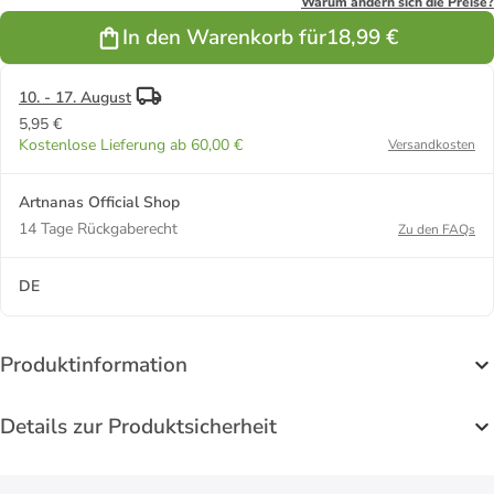
Set-
Set-
Set-
Set-"Das
Warum ändern sich die Preise?
Set-
"Innigkeit"
"Farbenpracht"
"Abstrakte
Haar im
"Blütenhaut"
In den Warenkorb für
18,99 €
Mona"
Herbst"
10. - 17. August
5,95 €
Kostenlose Lieferung ab 60,00 €
Versandkosten
Artnanas Official Shop
14 Tage Rückgaberecht
Zu den FAQs
DE
Produktinformation
Details zur Produktsicherheit