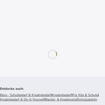
Entdecke auch
:
Büro-, Schulbedarf & Kreativbedarf
|
Kreativbedarf
|
Für Kita & Schule
|
Kreativbedarf & Do-It-Yourself
|
Bastel- & Kreativsets
|
Schulzubehör