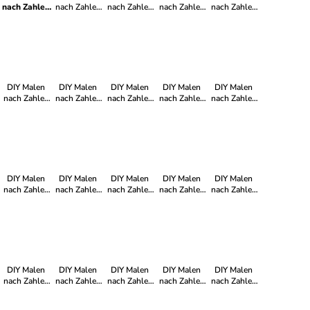
nach Zahlen
nach Zahlen
nach Zahlen
nach Zahlen
nach Zahlen
Set-
Set-"Klick
Set-
Set-"Die
Set-"Lila
"Farbträume"
Glück"
"Farbenfrohes
Blüte im
Lady"
Mädchen"
Geiste"
DIY Malen
DIY Malen
DIY Malen
DIY Malen
DIY Malen
nach Zahlen
nach Zahlen
nach Zahlen
nach Zahlen
nach Zahlen
Set-"Boba
Set-"Bunte
Set-
Set-
Set-
Girl"
Blumenperücke"
"Traumfrau"
"Abstrakter
"Geheimnis"
Vincent"
DIY Malen
DIY Malen
DIY Malen
DIY Malen
DIY Malen
nach Zahlen
nach Zahlen
nach Zahlen
nach Zahlen
nach Zahlen
Set-
Set-
Set-"Groove
Set-
Set-"Blatt"
"Abstrakte
"Zwischen
Queen"
"Fröhlicher
Dame"
Blatt und
Santa"
Lippen"
DIY Malen
DIY Malen
DIY Malen
DIY Malen
DIY Malen
nach Zahlen
nach Zahlen
nach Zahlen
nach Zahlen
nach Zahlen
Set-
Set-
Set-
Set-
Set-
"Blütenzauber"
"Mondseele"
"Frauenkopf
"Balletttänzerin
"Frauenkopf