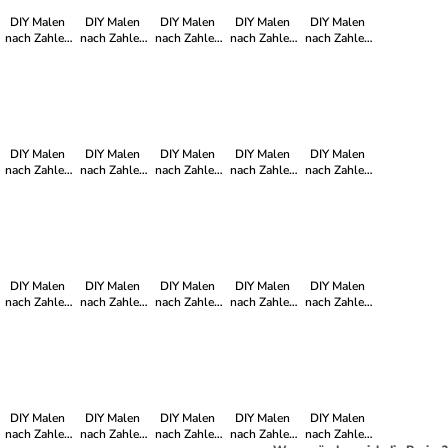
DIY Malen
DIY Malen
DIY Malen
DIY Malen
DIY Malen
nach Zahlen
nach Zahlen
nach Zahlen
nach Zahlen
nach Zahlen
Set-"Die
Set-"Cooler
Set-"Der
Set-"Free
Set-"Stille
verblümte
Santa"
fröhliche
Bloom
Schönheit"
Sicht"
Obstkopf"
Blumen
Deko"
DIY Malen
DIY Malen
DIY Malen
DIY Malen
DIY Malen
nach Zahlen
nach Zahlen
nach Zahlen
nach Zahlen
nach Zahlen
Set-
Set-"Kolibri
Set-
Set-
Set-
"Floraltraum"
im
"Meereslicht"
"Selbstliebe
"Herzblick"
Blütenmeer"
Moment"
DIY Malen
DIY Malen
DIY Malen
DIY Malen
DIY Malen
nach Zahlen
nach Zahlen
nach Zahlen
nach Zahlen
nach Zahlen
Set-
Set-
Set-
Set-"Stille"
Set-
"Streifenshirt-
"Sommerblick"
"Liebesbubbel"
"Naturkrone"
Pferd"
DIY Malen
DIY Malen
DIY Malen
DIY Malen
DIY Malen
nach Zahlen
nach Zahlen
nach Zahlen
nach Zahlen
nach Zahlen