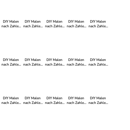
mit rosa
im
mit lila
Blumen"
Rampenlicht"
Blumen"
DIY Malen
DIY Malen
DIY Malen
DIY Malen
DIY Malen
nach Zahlen
nach Zahlen
nach Zahlen
nach Zahlen
nach Zahlen
Set-"Disco
Set-"Hey
Set-"Rosa
Set-
Set-"Roter
Queen"
Spring
Rosenkopf"
"Abstrakte
Geist"
Frühlingsbild"
Frida"
DIY Malen
DIY Malen
DIY Malen
DIY Malen
DIY Malen
nach Zahlen
nach Zahlen
nach Zahlen
nach Zahlen
nach Zahlen
Set-"Good
Set-"Bunte
Set-"Der
Set-"Frau mit
Set-"Verhüllt"
Day Blumen "
Unbewusstheit"
Blumenhut"
weißen
Blüten"
DIY Malen
DIY Malen
DIY Malen
DIY Malen
DIY Malen
nach Zahlen
nach Zahlen
nach Zahlen
nach Zahlen
nach Zahlen
Set-
Set-
Set-
Set-"Sanfte
Set-
"Doppelblick"
"Sonnenblüte"
"Frauenkopf
Ruhe"
"Träumend"
mit blauen
Blumen"