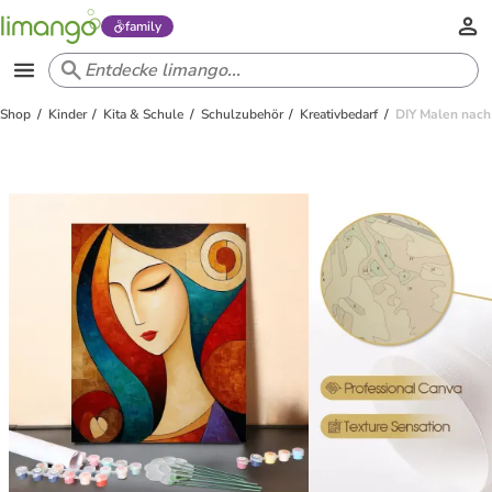
family
Shop
Kinder
Kita & Schule
Schulzubehör
Kreativbedarf
DIY Malen nach