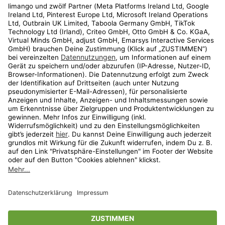
Kundenservice
Shop
Aktionen
Travel
limango.nl
limango.pl