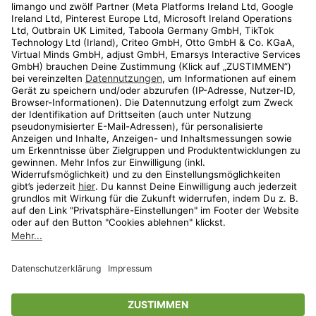
Kundenservice
Shop
Aktionen
Travel
limango.nl
limango.pl