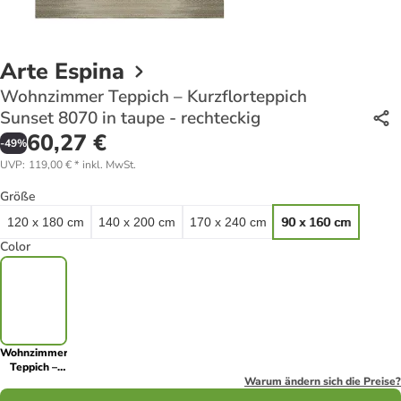
Arte Espina
Wohnzimmer Teppich – Kurzflorteppich
Sunset 8070 in taupe - rechteckig
60,27 €
-
49
%
UVP
:
119,00 €
*
inkl. MwSt.
Größe
120 x 180 cm
140 x 200 cm
170 x 240 cm
90 x 160 cm
Color
Wohnzimmer
Teppich –
Kurzflorteppich
Warum ändern sich die Preise?
Sunset 8070