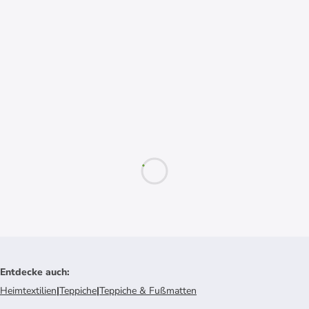
Entdecke auch
:
Heimtextilien
|
Teppiche
|
Teppiche & Fußmatten