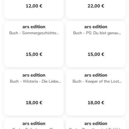
12,00 €
22,00 €
ars edition
ars edition
Buch - Sommergeschichten
Buch - PS: Du bist genau
aus dem Glockenhof
richtig! (PS: Du bist die Beste!
2)
15,00 €
15,00 €
ars edition
ars edition
Buch - Wisteria - Die Liebe
Buch - Keeper of the Lost
des Todes (Belladonna 3)
Cities - Das Exil (Keeper of the
Lost Cities 2)
18,00 €
18,00 €
ars edition
ars edition