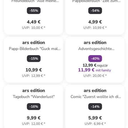
Freundebuch "Alle meine
Pappbilderbuch "Zeit zum
Freundinnen und Freunde"
Kuscheln, kleiner Hase!"
-
55
%
-
54
%
4,49 €
4,99 €
UVP
:
10,00 €
*
UVP
:
10,99 €
*
family
rabatt
ars edition
ars edition
Papp-Bilderbuch "Guck mal,
Adventsgeschichte
was ich kann!"
"Maximilian und das große
-
15
%
-
40
%
Weihnachtswunder"
12,99 €
regulär
10,99 €
11,99 €
mit family
UVP
:
12,99 €
*
UVP
:
20,00 €
*
ars edition
ars edition
Tagebuch "Wanderlust"
Comic "Zuerst wollte ich dir
Blumen schenken ..."
-
16
%
-
14
%
9,99 €
5,99 €
UVP
:
12,00 €
*
UVP
:
6,99 €
*