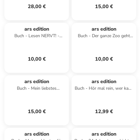
28,00 €
15,00 €
ars edition
ars edition
Buch - Lesen NERVT! -
Buch - Der ganze Zoo geht
Bücher? Nein, danke! (Lesen
aufs Klo
nervt! 1)
10,00 €
10,00 €
ars edition
ars edition
Buch - Mein liebstes
Buch - Hör mal rein, wer kann
Pustebuch - Unter Wasser
das sein? - Bauernhoftiere
15,00 €
12,99 €
ars edition
ars edition