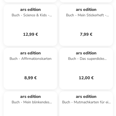
ars edition
ars edition
Buch - Science & Kids -
Buch - Mein Stickerheft -
Geniale Experimente
Kindergarten
12,99 €
7,99 €
ars edition
ars edition
Buch - Affirmationskarten
Buch - Das superdicke
Stickerheft - Frühling
8,99 €
12,00 €
ars edition
ars edition
Buch - Mein blinkendes
Buch - Mutmachkarten für ein
Soundbuch - Am Meer
wundervolles Mädchen wie
dich