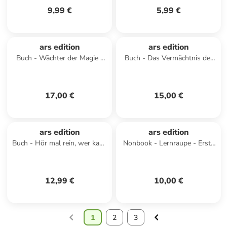
9,99 €
5,99 €
ars edition
ars edition
Buch - Wächter der Magie -
Buch - Das Vermächtnis der
Die zwei Schicksale (Wächter
Schokomagie (Schokomagie 2)
der Magie 2)
17,00 €
15,00 €
ars edition
ars edition
Buch - Hör mal rein, wer kann
Nonbook - Lernraupe - Erste
das sein? - Meine Mama
Zahlen
12,99 €
10,00 €
1
2
3