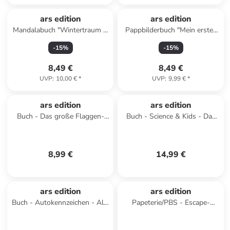
ars edition
ars edition
Mandalabuch "Wintertraum &
Pappbilderbuch "Mein erstes
Schneegestöber"
Pop-it-Buch - Freches
-
15
%
-
15
%
Rentier"
8,49 €
8,49 €
UVP
:
10,00 €
*
UVP
:
9,99 €
*
ars edition
ars edition
Buch - Das große Flaggen-
Buch - Science & Kids - Das
Stickerbuch
geniale Forscherbuch
8,99 €
14,99 €
ars edition
ars edition
Buch - Autokennzeichen - Alle
Papeterie/PBS - Escape-
bundesweiten Kennzeichen
Stickerbuch - Das Geheimnis
zum Stickern
der alten Villa