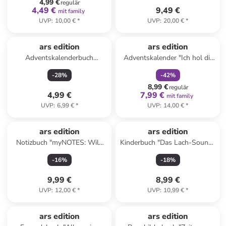
4,99 €
regulär
4,49 €
9,49 €
mit family
UVP
:
10,00 €
*
UVP
:
20,00 €
*
family
rabatt
ars edition
ars edition
Adventskalenderbuch
Adventskalender "Ich hol dir
"Mikroabenteuer für die
die Zimtsterne vom Himmel"
-
28
%
-
42
%
Adventszeit"
8,99 €
regulär
4,99 €
7,99 €
mit family
UVP
:
6,99 €
*
UVP
:
14,00 €
*
ars edition
ars edition
Notizbuch "myNOTES: Wild
Kinderbuch "Das Lach-Sound-
und wunderbar"
Buch - Pupslustige Witze"
-
16
%
-
18
%
9,99 €
8,99 €
UVP
:
12,00 €
*
UVP
:
10,99 €
*
ars edition
ars edition