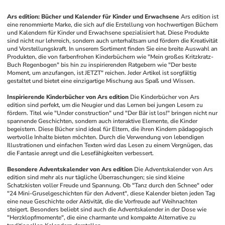
Ars edition: Bücher und Kalender für Kinder und Erwachsene
Ars edition ist 
eine renommierte Marke, die sich auf die Erstellung von hochwertigen Büchern 
und Kalendern für Kinder und Erwachsene spezialisiert hat. Diese Produkte 
sind nicht nur lehrreich, sondern auch unterhaltsam und fördern die Kreativität 
und Vorstellungskraft. In unserem Sortiment finden Sie eine breite Auswahl an 
Produkten, die von farbenfrohen Kinderbüchern wie "Mein großes Kritzkratz-
Buch Regenbogen" bis hin zu inspirierenden Ratgebern wie "Der beste 
Moment, um anzufangen, ist JETZT" reichen. Jeder Artikel ist sorgfältig 
gestaltet und bietet eine einzigartige Mischung aus Spaß und Wissen.
Inspirierende Kinderbücher von Ars edition
Die Kinderbücher von Ars 
edition sind perfekt, um die Neugier und das Lernen bei jungen Lesern zu 
fördern. Titel wie "Under construction" und "Der Bär ist los!" bringen nicht nur 
spannende Geschichten, sondern auch interaktive Elemente, die Kinder 
begeistern. Diese Bücher sind ideal für Eltern, die ihren Kindern pädagogisch 
wertvolle Inhalte bieten möchten. Durch die Verwendung von lebendigen 
Illustrationen und einfachen Texten wird das Lesen zu einem Vergnügen, das 
die Fantasie anregt und die Lesefähigkeiten verbessert.
Besondere Adventskalender von Ars edition
Die Adventskalender von Ars 
edition sind mehr als nur tägliche Überraschungen; sie sind kleine 
Schatzkisten voller Freude und Spannung. Ob "Tanz durch den Schnee" oder 
"24 Mini-Gruselgeschichten für den Advent", diese Kalender bieten jeden Tag 
eine neue Geschichte oder Aktivität, die die Vorfreude auf Weihnachten 
steigert. Besonders beliebt sind auch die Adventskalender in der Dose wie 
"Herzklopfmomente", die eine charmante und kompakte Alternative zu 