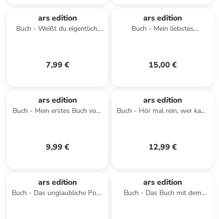
ars edition
ars edition
Buch - Weißt du eigentlich,
Buch - Mein liebstes
wie mutig du bist?
Pustebuch - Heute feiern wir
Geburtstag!
7,99 €
15,00 €
ars edition
ars edition
Buch - Mein erstes Buch vom
Buch - Hör mal rein, wer kann
Körper
das sein? - Auf der Weide
9,99 €
12,99 €
ars edition
ars edition
Buch - Das unglaubliche Pop-
Buch - Das Buch mit dem
up-Buch - Am Wasser
Fluch - Pack das nicht aus!
(Das Buch mit dem Fluch 5)