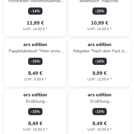
Postkarten-Adventskalender
Bilderbuch "Rapurzel"
"Make it a December to
-
14
%
-
26
%
remember"
11,99 €
10,99 €
UVP
:
14,00 €
*
UVP
:
15,00 €
*
ars edition
ars edition
Pappbilderbuch "Mein erstes
Ratgeber "Nach dem Fest ist
Pop-it-Buch - Lustiger
vor dem Fest"
-
15
%
-
16
%
Schneemann"
8,49 €
9,99 €
UVP
:
9,99 €
*
UVP
:
12,00 €
*
ars edition
ars edition
Erzählung
Erzählung
"Gutenachtgeschichten für
"Gutenachtgeschichten voller
-
15
%
-
15
%
Alltagsheldinnen
Liebe"
8,49 €
8,49 €
UVP
:
10,00 €
*
UVP
:
10,00 €
*