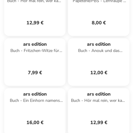
Buch - Hör mal rein, wer kann
Papeterie/PBS - Lernraupe -
das sein? - Tiere in der Nacht
Schwungübungen
12,99 €
8,00 €
ars edition
ars edition
Buch - Fritzchen-Witze für
Buch - Anouk und das
Erstleser
Piraten-ABC
7,99 €
12,00 €
ars edition
ars edition
Buch - Ein Einhorn namens
Buch - Hör mal rein, wer kann
Oktober
das sein? - Bei der Feuerwehr
16,00 €
12,99 €