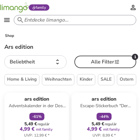
family
Shop
Ars edition
1
Beliebtheit
Alle Filter
Home & Living
Weihnachten
Kinder
SALE
Ostern
family
rabatt
family
rabatt
ars edition
ars edition
Adventskalender in der Dose
Escape-Stickerbuch "Der
"Herzklopfmomente"
große Weihnachtsspuk"
-
61
%
-
44
%
5,49 €
5,49 €
regulär
regulär
4,99 €
4,99 €
mit family
mit family
UVP
:
12,99 €
*
UVP
:
8,99 €
*