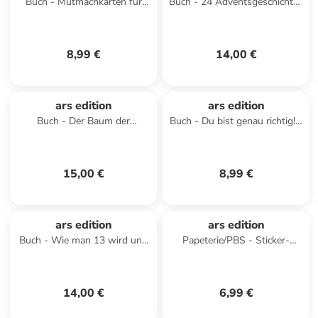
Buch - Mutmachkarten für
Buch - 24 Adventsgeschichten
einen wundervollen Jungen
aus dem Glockenhof
wie dich
8,99 €
14,00 €
ars edition
ars edition
Buch - Der Baum der
Buch - Du bist genau richtig! -
Erinnerung
50 Karten für dich (PS: Du bist
die Beste!
15,00 €
8,99 €
ars edition
ars edition
Buch - Wie man 13 wird und
Papeterie/PBS - Sticker-
überlebt (Wie man 13 wird 1)
Anziehpuppen - Party-Girls
14,00 €
6,99 €