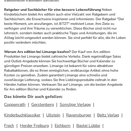
traditionellen Kalendern darstellen.
Ratgeber und Sachbücher für eine bessere Lebensführung
Neben 
Kinderbüchern bietet Ars edition auch eine Vielzahl von Ratgebern und 
Sachbüchern, die Erwachsene inspirieren und informieren. Der Ratgeber "Der 
beste Moment, um anzufangen, ist JETZT" motiviert Leser, ihre Ziele zu 
verfolgen und ihre Träume zu verwirklichen. Diese Bücher sind nicht nur 
lehrreich, sondern bieten auch praktische Tipps und Anleitungen, die im 
Alltag leicht umgesetzt werden können. Sie sind perfekt für alle, die ihr Leben 
positiv verändern möchten.
Warum Ars edition bei Limango kaufen?
Der Kauf von Ars edition 
Produkten bei Limango bietet zahlreiche Vorteile. Dank regelmäßiger Sales 
und Outlet-Angebote können Sie hochwertige Bücher und Kalender zu 
günstigen Preisen erwerben. Limango ist bekannt für seine attraktiven 
Rabattaktionen, die es Ihnen ermöglichen, erstklassige Artikel ohne hohe 
Kosten zu genießen. Zudem garantiert Limango eine schnelle und 
zuverlässige Lieferung, sodass Sie Ihre Lieblingsprodukte zeitnah in den 
Händen halten können. Vertrauen Sie auf Limango, um die besten Angebote 
für Ars edition Bücher und Kalender zu finden.
Das könnte Dir auch gefallen
:
Coppenrath
Gerstenberg
Sonstige Verlage
Kinderbuchklassiker
Ullstein
Ravensburger
Beltz Verlag
Frech
Herder Freiburg
Eichborn
Bastei Lübbe