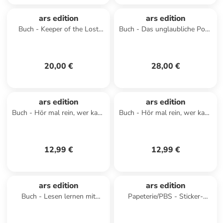
ars edition
ars edition
Buch - Keeper of the Lost
Buch - Das unglaubliche Pop-
Cities - Die Graphic Novel -
up-Buch - Insekten
Teil 1 (Keeper of the Lo
20,00 €
28,00 €
ars edition
ars edition
Buch - Hör mal rein, wer kann
Buch - Hör mal rein, wer kann
das sein? - Im Garten
das sein? - Meine Fahrzeuge
12,99 €
12,99 €
ars edition
ars edition
Buch - Lesen lernen mit
Papeterie/PBS - Sticker-
Magie: Zauberkätzchen
Anziehpuppen - Rund um die
Welt