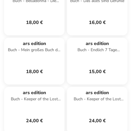
Buch - Belladonna - Die
Buch - Das alles sind Gefühle
Berührung des Todes
(Belladonna 1)
18,00 €
16,00 €
ars edition
ars edition
Buch - Mein großes Buch der
Buch - Endlich 7 Tage
Vogelstimmen
Wochenende
18,00 €
15,00 €
ars edition
ars edition
Buch - Keeper of the Lost
Buch - Keeper of the Lost
Cities - Der Angriff (Keeper of
Cities - Entschlüsselt (Band
the Lost Cities 7)
8,5) (Keeper of the
24,00 €
24,00 €