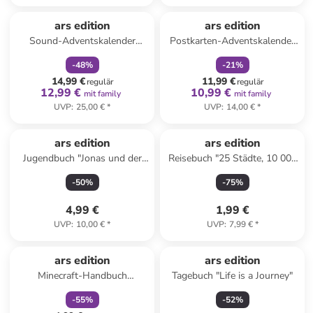
family
rabatt
family
rabatt
ars edition
ars edition
Sound-Adventskalender
Postkarten-Adventskalender
"Meine kunterbunten
"Ho Ho Hoch die Tassen!"
-
48
%
-
21
%
Tiergeräusche" - ab 2 Jahren
14,99 €
11,99 €
regulär
regulär
12,99 €
10,99 €
mit family
mit family
UVP
:
25,00 €
*
UVP
:
14,00 €
*
ars edition
ars edition
Jugendbuch "Jonas und der
Reisebuch "25 Städte, 10 000
Zauber-Umhang - Die
Jahre – Eine Reise durch die
-
50
%
-
75
%
geheime Schatzkarte"
Weltgeschichte"
4,99 €
1,99 €
UVP
:
10,00 €
*
UVP
:
7,99 €
*
family
rabatt
ars edition
ars edition
Minecraft-Handbuch
Tagebuch "Life is a Journey"
"Drachen: Anleitung für 13
-
55
%
-
52
%
coole Drachen"