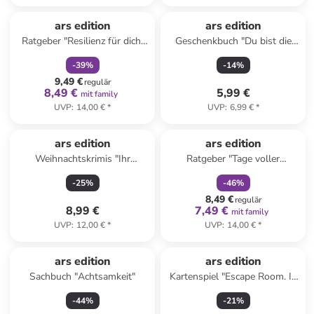
family
rabatt
ars edition
ars edition
Ratgeber "Resilienz für dich:
Geschenkbuch "Du bist die
Krisen sind Chancen!"
beste Oma, weil..."
-
39
%
-
14
%
9,49 €
regulär
8,49 €
5,99 €
mit family
UVP
:
14,00 €
*
UVP
:
6,99 €
*
family
rabatt
ars edition
ars edition
Weihnachtskrimis "Ihr
Ratgeber "Tage voller
Mörderlein kommet"
Yogaglück"
-
25
%
-
46
%
8,49 €
regulär
8,99 €
7,49 €
mit family
UVP
:
12,00 €
*
UVP
:
14,00 €
*
ars edition
ars edition
Sachbuch "Achtsamkeit"
Kartenspiel "Escape Room. In
der Hand des Entführers" - ab
-
44
%
-
21
%
12 Jahren