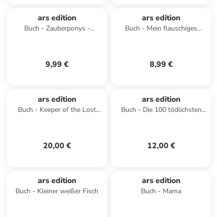
ars edition
ars edition
Buch - Zauberponys -
Buch - Mein flauschiges
Magische Ferienzeit
Stickerheft - Bauernhof
(Zauberponys)
9,99 €
8,99 €
ars edition
ars edition
Buch - Keeper of the Lost
Buch - Die 100 tödlichsten
Cities - Der Aufbruch (Keeper
Dinge der Welt
of the Lost Cities 1)
20,00 €
12,00 €
ars edition
ars edition
Buch - Kleiner weißer Fisch
Buch - Mama