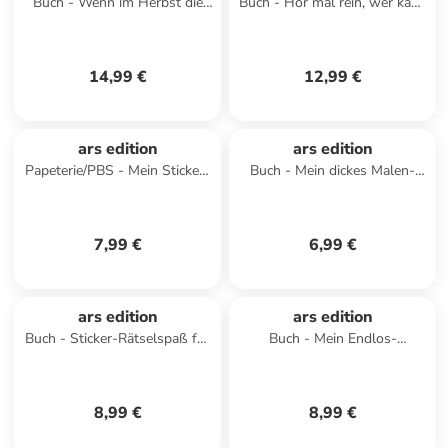
Buch - Wenn im Herbst die
Buch - Hör mal rein, wer kann
Blätter fallen
das sein? - Auf dem
Bauernhof
14,99 €
12,99 €
ars edition
ars edition
Papeterie/PBS - Mein Sticker-
Buch - Mein dickes Malen-
Pferdebuch
nach-Zahlen-Buch - Tiere
7,99 €
6,99 €
ars edition
ars edition
Buch - Sticker-Rätselspaß für
Buch - Mein Endlos-
die Ferien
Stickerspaß - Bauernhof
8,99 €
8,99 €