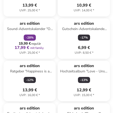
13,99 €
10,99 €
UVP
:
25,00 €
*
UVP
:
14,00 €
*
family
rabatt
ars edition
ars edition
Sound-Adventskalender "Oh
Gutschein-Adventskalender
du klingende Weihnachtszeit"
"Frohe Weihnachten!"
-
28
%
-
17
%
19,99 €
regulär
17,99 €
6,99 €
mit family
UVP
:
25,00 €
*
UVP
:
8,50 €
*
ars edition
ars edition
Ratgeber "Happiness is a
Hochzeitsalbum "Love - Unser
Choice"
Hochzeitsalbum"
-
12
%
-
13
%
13,99 €
12,99 €
UVP
:
16,00 €
*
UVP
:
15,00 €
*
ars edition
ars edition