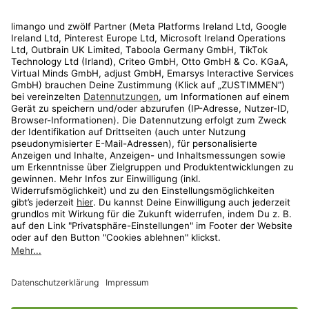
Rechtliches
Kundenservice
Shop
Aktionen
Travel
limango.nl
limango.pl