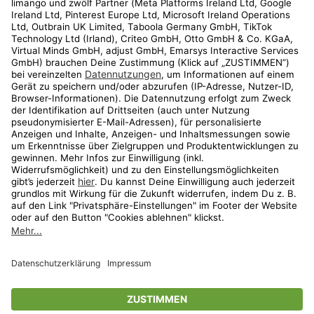
Kundenservice
Shop
Aktionen
Travel
limango.nl
limango.pl
* Streichpreise entsprechen der unverbindlichen Preisempfehlung des