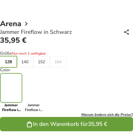
Arena
Jammer Fireflow in Schwarz
35,95 €
Größe
Nur noch 1 verfügbar
128
140
152
164
Color
Jammer
Jammer
Fireflow in
Fireflow in
Schwarz
Blau
Warum ändern sich die Preise?
In den Warenkorb für
35,95 €