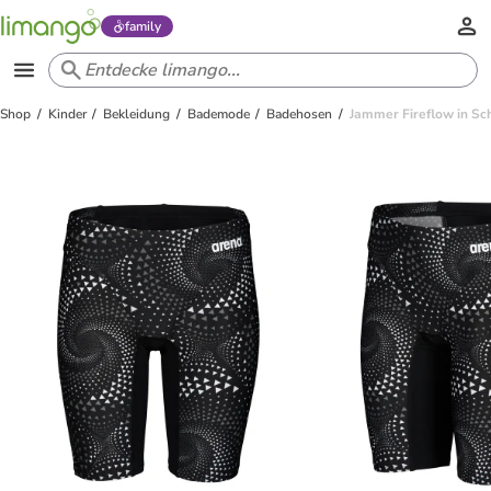
family
Shop
Kinder
Bekleidung
Bademode
Badehosen
Jammer Fireflow in S