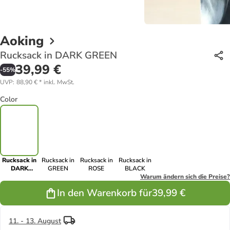
Aoking
Rucksack in DARK GREEN
39,99 €
-
55
%
UVP
:
88,90 €
*
inkl. MwSt.
Color
Rucksack in
Rucksack in
Rucksack in
Rucksack in
DARK
GREEN
ROSE
BLACK
GREEN
Warum ändern sich die Preise?
In den Warenkorb für
39,99 €
11. - 13. August