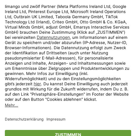
Rechtliches
Kundenservice
Shop
Aktionen
Travel
limango.nl
limango.pl