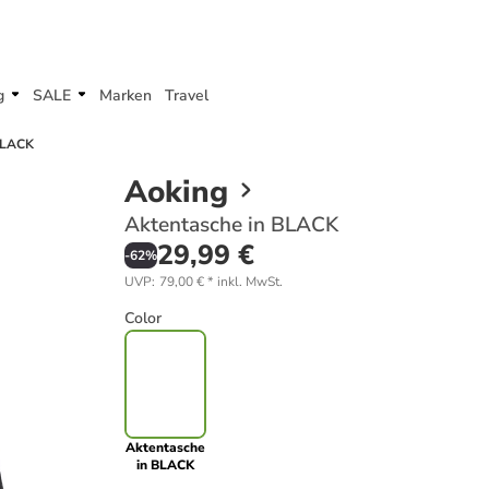
g
SALE
Marken
Travel
BLACK
Aoking
Aktentasche in BLACK
29,99 €
-
62
%
UVP
:
79,00 €
*
inkl. MwSt.
Color
Aktentasche
in BLACK