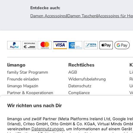
Entdecke auch
:
Damen Accessoires
|
Damen Taschen
|
Accessoires für He
limango
Rechtliches
K
family Star Programm
AGB
L
Freunde einladen
Widerrufsbelehrung
R
limango Magazin
Datenschutz
U
Partner & Kooperationen
Compliance
V
Jobs
Impressum
G
Presse
Privatsphäre-Einstellungen
Mediadaten
Geschenkgutscheinbedingungen