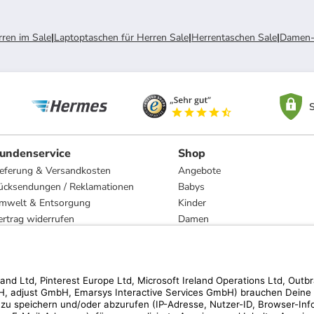
rren im Sale
|
Laptoptaschen für Herren Sale
|
Herrentaschen Sale
|
Damen-
S
undenservice
Shop
ieferung & Versandkosten
Angebote
ücksendungen / Reklamationen
Babys
mwelt & Entsorgung
Kinder
ertrag widerrufen
Damen
esetzliche Gewährleistung und Reparatur
Herren
Wohnen
Trachten
Marken